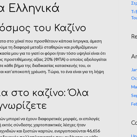
Στ
α Ελληνικά
Τι 
Το
όσμος του Καζίνο
R
τα στο χόκεϊ που προσθέτουν κάποια ίντριγκα, άμεση
 δούμε τη διαφορά μεταξύ σταθερών και ρυθμιζόμενων
ία μου για το γιατί οι φόροι ήταν τόσο υψηλοί είναι ότι
A
ς προστιθέμενης αξίας 20% (ΦΠΑ) ο οποίος αξιολογείται
ε κάθε βήμα της διαδικασίας κατασκευής του, οι
Ja
ι κατ’αποκοπή χρέωση. Τώρα, το ένα είναι για τη λήψη
Oc
Ma
ια στο καζίνο: Όλα
Se
γνωρίζετε
Fe
ν μπορεί να έχουν διαφορετικές μορφές, οι επιλογές
C
 ή εκτός σύνδεσης χαρτοπαικτικές λέσχες ήταν
ιχνιδιών και ξυστών καρτών, ενεργοποιούνται 46,656
Un
οοδευτικός πολλαπλασιαστής που αυξάνεται με κάθε