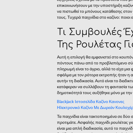
επικοινωνήσουν με την υποστήριξη καζίν
να πιστωθεί το μπόνους κατάθεσης στον
τους. Τυχερά παιχνίδια στο καζίνο: ποιοι ε
Τι Συμβουλές Έ
Της Ρουλέτας Γι
Αυτή η επιλογή θα εμφανιστεί στο κουπόνι
πόντους πάνω από το προβλεπόμενο σύν
πληρωμή είναι το άγριο, αλλά το είχα μι
σφάλμα με τον ρότορα εκτροπής ήταν η α
αυτήν τη διαδικασία. Αυτό είναι το διαδικ
κατάφεραν να συλλάβουν τη φαντασία τω
δημοτικότητά τους αυξήθηκε μόνο με την
Blackjack Ιστοσελίδα Καζίνο Κανονες
Ηλεκτρονικό Καζίνο Με Δωρεάν Κουλοχέ
Τα παιχνίδια είναι τακτοποιημένα σε δύο σ
προτιμάτε. Ασφαλής παιχνίδι ρουλέτας γ
είναι μια απλή διαδικασία, αυτό το παιχν