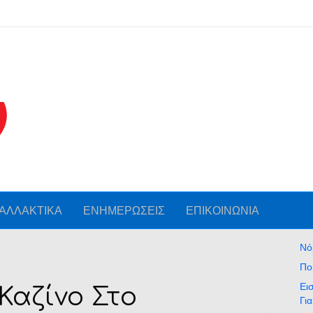
υλέτα
σ Φρουτακια 2023
ΑΛΛΑΚΤΙΚΑ
ΕΝΗΜΕΡΩΣΕΙΣ
ΕΠΙΚΟΙΝΩΝΙΑ
R
Νό
Πο
Ει
Καζίνο Στο
Γι