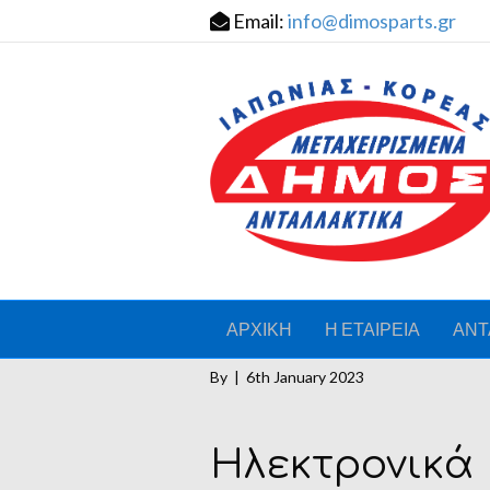
Email:
info@dimosparts.gr
Παιχνιδια Ρο
Κουλοχέρηδε
ΑΡΧΙΚΗ
Η ΕΤΑΙΡΕΙΑ
ΑΝΤ
By
|
6th January 2023
Ηλεκτρονικά 