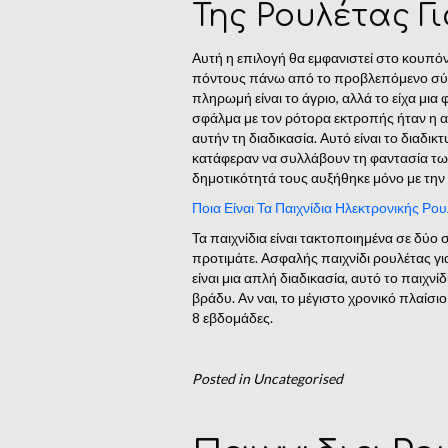
Της Ρουλέτας Γι
Αυτή η επιλογή θα εμφανιστεί στο κουπόνι
πόντους πάνω από το προβλεπόμενο σύν
πληρωμή είναι το άγριο, αλλά το είχα μι
σφάλμα με τον ρότορα εκτροπής ήταν η α
αυτήν τη διαδικασία. Αυτό είναι το διαδικ
κατάφεραν να συλλάβουν τη φαντασία τω
δημοτικότητά τους αυξήθηκε μόνο με την
Ποια Είναι Τα Παιχνίδια Ηλεκτρονικής Ρο
Τα παιχνίδια είναι τακτοποιημένα σε δύο σ
προτιμάτε. Ασφαλής παιχνίδι ρουλέτας γ
είναι μια απλή διαδικασία, αυτό το παιχν
βράδυ. Αν ναι, το μέγιστο χρονικό πλαίσιο
8 εβδομάδες.
Posted in Uncategorised