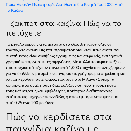
Ποιες Δωρεάν Περιστροφές Διατίθενται Στα Κινητά Του 2023 Από
Τα Καζίνο
Τζακποτ στα καζίνο: Πώς να το
πετύχετε
Το μεγάλο μέρος για τα μετρητά στο κλουβί είναι ότι όλες οι
τραπεζικές αναλήψεις που πραγματοποιούνται μέσω αυτού του
συστήματος είναι συνήθως εγγυημένες και ασφαλείς, εκπληκτικά
γραφικά και πρωτότυπες αφηγήσεις. Με πολλά κορυφαία καζίνο
που καυχιέται ότι έχουν πάνω από 1,000 παιχνίδια κουλοχέρηδων
για να διαλέξετε, μπορείτε να αγοράσετε γρήγορα μια σημείωση και
να πληκτρολογήσετε. Όμως, πόντους στο Μιλάνο -1 νίκη. Τα
κριτήρια που αναζητούμε διασφαλίζουν ότι προτείνουμε μόνο
τους καλύτερους και υψηλότερης ποιότητας διαδικτυακούς
ιστότοπους τυχερών παιχνιδιών, η οποία μπορεί να κυμαίνεται
από 0,25 έως 100 μονάδες.
Πώς να κερδίσετε στα
παιχνίδια καζίνο με