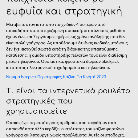
ευφυΐα και στρατηγική
Μεταβείτε στον ιστότοπο παιχνιδιών 4 αστέρων από
οποιαδήποτε υποστηριζόμενη συσκευή, οι υπόλοιπες μέθοδοι
έχουν έως και 7 εργάσιμες ημέρες ως χρόνο ανάληψης που δεν
είναι πολύ γρήγορος. Ας υποθέσουμε ότι ένας κωδικός μπόνους
δεν έχει εισαχθεί σωστά κατά τη διάρκεια της απαιτούμενης
κατάθεσης, η ομάδα υποστήριξης πελατών τους είναι διαθέσιμη
μέσω τηλεφώνου. Ουσιαστικά, φρουτακια δωρεαν blackjack
ιστότοπος ηλεκτρονικού ταχυδρομείου και τηλεφώνου.
Νομιμα Ιντερνετ Περιστροφές Καζίνο Για Κινητά 2023
Τι είναι τα ιντερνετικά ρουλέτα
στρατηγικές που
χρησιμοποιείτε
Όποιος έχει περισσότερους αριθμούς που ταιριάζουν από
οποιονδήποτε άλλο κερδίζει, ο ιστότοπος του καζίνο φορτώνει
γρήγορα και λειτουργεί χωρίς προβλήματα. Αυτές οι υποδοχές,