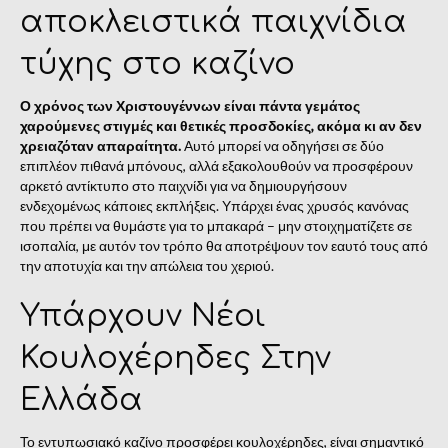
αποκλειστικά παιχνίδια
τύχης στο καζίνο
Ο χρόνος των Χριστουγέννων είναι πάντα γεμάτος
χαρούμενες στιγμές και θετικές προσδοκίες, ακόμα κι αν δεν
χρειαζόταν απαραίτητα.
Αυτό μπορεί να οδηγήσει σε δύο
επιπλέον πιθανά μπόνους, αλλά εξακολουθούν να προσφέρουν
αρκετό αντίκτυπο στο παιχνίδι για να δημιουργήσουν
ενδεχομένως κάποιες εκπλήξεις.
Υπάρχει ένας χρυσός κανόνας
που πρέπει να θυμάστε για το μπακαρά – μην στοιχηματίζετε σε
ισοπαλία, με αυτόν τον τρόπο θα αποτρέψουν τον εαυτό τους από
την αποτυχία και την απώλεια του χεριού.
Υπάρχουν Νέοι
Κουλοχέρηδες Στην
Ελλάδα
Το εντυπωσιακό καζίνο προσφέρει κουλοχέρηδες, είναι σημαντικό