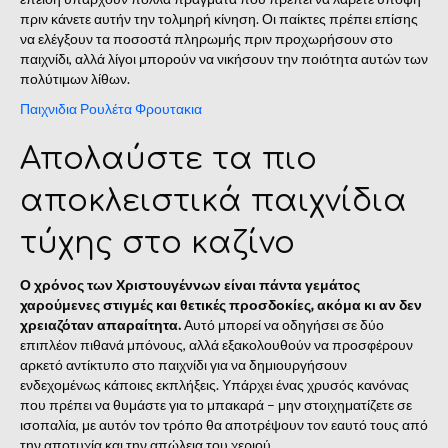
πριν κάνετε αυτήν την τολμηρή κίνηση. Οι παίκτες πρέπει επίσης
να ελέγξουν τα ποσοστά πληρωμής πριν προχωρήσουν στο
παιχνίδι, αλλά λίγοι μπορούν να νικήσουν την ποιότητα αυτών των
πολύτιμων λίθων.
Παιχνιδια Ρουλέτα Φρουτακια
Απολαύστε τα πιο
αποκλειστικά παιχνίδια
τύχης στο καζίνο
Ο χρόνος των Χριστουγέννων είναι πάντα γεμάτος
χαρούμενες στιγμές και θετικές προσδοκίες, ακόμα κι αν δεν
χρειαζόταν απαραίτητα.
Αυτό μπορεί να οδηγήσει σε δύο
επιπλέον πιθανά μπόνους, αλλά εξακολουθούν να προσφέρουν
αρκετό αντίκτυπο στο παιχνίδι για να δημιουργήσουν
ενδεχομένως κάποιες εκπλήξεις.
Υπάρχει ένας χρυσός κανόνας
που πρέπει να θυμάστε για το μπακαρά – μην στοιχηματίζετε σε
ισοπαλία, με αυτόν τον τρόπο θα αποτρέψουν τον εαυτό τους από
την αποτυχία και την απώλεια του χεριού.