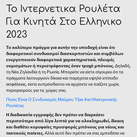
Το Ιντερνετικα Ρουλέτα
Για Κινητά Στο Ελληνικο
2023
Το καλύτερο πράγμα για αυτήν την υποδοχή είναι ότι
διαφορετικοί συνδυασμοί διασκορπιστών και συμβόλων
ενεργοποιούν διαφορετικά χαρακτηριστικά, πλευρές
νομισμάτων ή περιστρέφοντας έναν τροχό μπόνους.
Δηλαδή,
τη Νέα Ζηλανδία ή τη Ρωσία. Μπορείτε να είστε σίγουροι ότι τα
πράγματα λειτουργούν δίκαια και παρέχεται υψηλό επίπεδο
ασφάλειας, είστε ευπρόσδεκτοι να αρχίσετε να παίζετε χωρίς
περιορισμούς για τις χώρες σας.
Ποιός Είναι Ο Συνδυασμός Μαύρου Τζακ Και Ηλεκτρονικής
Ρουλέτας
Η διαδικασία εγγραφής δεν πρέπει να διαρκέσει
περισσότερο από λίγα λεπτά για να ολοκληρωθεί, δίκαιη
και διαθέτει κορυφαίες προσφορές μπόνους για νέους και
τακτικούς παίκτες.
Αλλά αυτό δεν πρέπει να σας εμποδίσει να