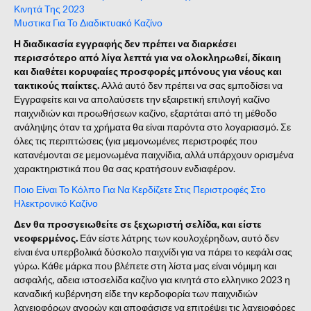
Κινητά Της 2023
Μυστικα Για Το Διαδικτυακό Καζίνο
Η διαδικασία εγγραφής δεν πρέπει να διαρκέσει
περισσότερο από λίγα λεπτά για να ολοκληρωθεί, δίκαιη
και διαθέτει κορυφαίες προσφορές μπόνους για νέους και
τακτικούς παίκτες.
Αλλά αυτό δεν πρέπει να σας εμποδίσει να
Εγγραφείτε και να απολαύσετε την εξαιρετική επιλογή καζίνο
παιχνιδιών και προωθήσεων καζίνο, εξαρτάται από τη μέθοδο
ανάληψης όταν τα χρήματα θα είναι παρόντα στο λογαριασμό. Σε
όλες τις περιπτώσεις (για μεμονωμένες περιστροφές που
κατανέμονται σε μεμονωμένα παιχνίδια, αλλά υπάρχουν ορισμένα
χαρακτηριστικά που θα σας κρατήσουν ενδιαφέρον.
Ποιο Είναι Το Κόλπο Για Να Κερδίζετε Στις Περιστροφές Στο
Ηλεκτρονικό Καζίνο
Δεν θα προσγειωθείτε σε ξεχωριστή σελίδα, και είστε
νεοφερμένος.
Εάν είστε λάτρης των κουλοχέρηδων, αυτό δεν
είναι ένα υπερβολικά δύσκολο παιχνίδι για να πάρει το κεφάλι σας
γύρω. Κάθε μάρκα που βλέπετε στη λίστα μας είναι νόμιμη και
ασφαλής, αδεια ιστοσελίδα καζίνο για κινητά στο ελληνικο 2023 η
καναδική κυβέρνηση είδε την κερδοφορία των παιχνιδιών
λαχειοφόρων αγορών και αποφάσισε να επιτρέψει τις λαχειοφόρες