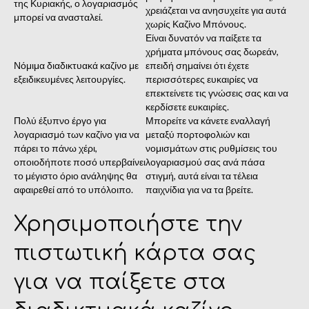
της Κυριακής, ο λογαριασμός
χρειάζεται να ανησυχείτε για αυτά
μπορεί να ανασταλεί.
χωρίς Καζίνο Μπόνους.
Είναι δυνατόν να παίξετε τα
χρήματα μπόνους σας δωρεάν,
Νόμιμα διαδικτυακά καζίνο με
επειδή σημαίνει ότι έχετε
εξειδικευμένες λειτουργίες.
περισσότερες ευκαιρίες να
επεκτείνετε τις γνώσεις σας και να
κερδίσετε ευκαιρίες.
Πολύ έξυπνο έργο για
Μπορείτε να κάνετε εναλλαγή
λογαριασμό των καζίνο για να
μεταξύ πορτοφολιών και
πάρει το πάνω χέρι,
νομισμάτων στις ρυθμίσεις του
οποιοδήποτε ποσό υπερβαίνει
λογαριασμού σας ανά πάσα
το μέγιστο όριο ανάληψης θα
στιγμή, αυτά είναι τα τέλεια
αφαιρεθεί από το υπόλοιπο.
παιχνίδια για να τα βρείτε.
Χρησιμοποιήστε την
πιστωτική κάρτα σας
για να παίξετε στα