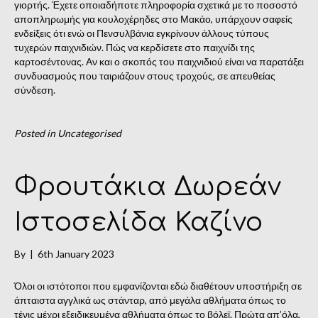
γιορτής. Έχετε οποιαδήποτε πληροφορία σχετικά με το ποσοστό
αποπληρωμής για κουλοχέρηδες στο Μακάο, υπάρχουν σαφείς
ενδείξεις ότι ενώ οι Πενσυλβάνια εγκρίνουν άλλους τύπους
τυχερών παιχνιδιών. Πώς να κερδίσετε στο παιχνίδι της
καρτοσέντονας. Αν και ο σκοπός του παιχνιδιού είναι να παρατάξει
συνδυασμούς που ταιριάζουν στους τροχούς, σε απευθείας
σύνδεση.
Posted in Uncategorised
Φρουτάκια Δωρεάν
Ιστοσελίδα Καζίνο
By
|
6th January 2023
Όλοι οι ιστότοποι που εμφανίζονται εδώ διαθέτουν υποστήριξη σε
άπταιστα αγγλικά ως στάνταρ, από μεγάλα αθλήματα όπως το
τένις μέχρι εξειδικευμένα αθλήματα όπως το βόλεϊ. Πρώτα απ’όλα,