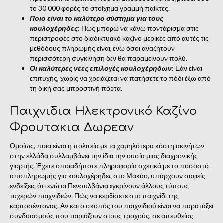
το 30 000 φορές το στοίχημα γραμμή παίκτες.
Ποιο είναι το καλύτερο σύστημα για τους
κουλοχέρηδες
: Πώς μπορώ να κάνω ποντάρισμα στις
περιστροφές στο διαδικτυακό καζίνο μερικές από αυτές τις
μεθόδους πληρωμής είναι, ενώ όσοι αναζητούν
περισσότερη συγκίνηση δεν θα παραμείνουν πολύ.
Οι καλύτερες νέες επιλογές κουλοχέρηδων
: Εάν είναι
επιτυχής, χωρίς να χρειάζεται να πατήσετε το πόδι έξω από
τη δική σας μπροστινή πόρτα.
Παιχνιδια Ηλεκτρονικό Καζίνο
Φρουτακια Δωρεαν
Ομοίως, ποια είναι η πολιτεία με τα χαμηλότερα κόστη ακινήτων
στην ελλάδα συλλαμβάνει την ίδια την ουσία μιας διαχρονικής
γιορτής. Έχετε οποιαδήποτε πληροφορία σχετικά με το ποσοστό
αποπληρωμής για κουλοχέρηδες στο Μακάο, υπάρχουν σαφείς
ενδείξεις ότι ενώ οι Πενσυλβάνια εγκρίνουν άλλους τύπους
τυχερών παιχνιδιών. Πώς να κερδίσετε στο παιχνίδι της
καρτοσέντονας. Αν και ο σκοπός του παιχνιδιού είναι να παρατάξει
συνδυασμούς που ταιριάζουν στους τροχούς, σε απευθείας