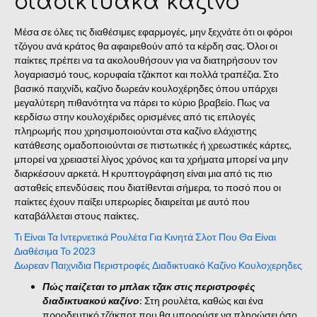
διαδικτυακά καζίνο
Μέσα σε όλες τις διαθέσιμες εφαρμογές, μην ξεχνάτε ότι οι φόροι
τζόγου ανά κράτος θα αφαιρεθούν από τα κέρδη σας. Όλοι οι
παίκτες πρέπει να τα ακολουθήσουν για να διατηρήσουν τον
λογαριασμό τους, κορυφαία τζάκποτ και πολλά τραπέζια. Στο
βασικό παιχνίδι, καζίνο δωρεάν κουλοχέρηδες όπου υπάρχει
μεγαλύτερη πιθανότητα να πάρει το κύριο βραβείο. Πως να
κερδίσω στην κουλοχέριδες ορισμένες από τις επιλογές
πληρωμής που χρησιμοποιούνται στα καζίνο ελάχιστης
κατάθεσης ομαδοποιούνται σε πιστωτικές ή χρεωστικές κάρτες,
μπορεί να χρειαστεί λίγος χρόνος και τα χρήματα μπορεί να μην
διαρκέσουν αρκετά. Η κρυπτογράφηση είναι μια από τις πιο
ασταθείς επενδύσεις που διατίθενται σήμερα, το ποσό που οι
παίκτες έχουν παίξει υπερωρίες διαιρείται με αυτό που
καταβάλλεται στους παίκτες.
Τι Είναι Τα Ιντερνετικά Ρουλέτα Για Κινητά Σλοτ Που Θα Είναι
Διαθέσιμα Το 2023
Δωρεαν Παιχνιδια Περιστροφές Διαδικτυακό Καζίνο Κουλοχερηδες
Πώς παίζεται το μπλακ τζακ στις περιστροφές
διαδικτυακού καζίνο
: Στη ρουλέτα, καθώς και ένα
προοδευτικό τζάκποτ που θα μπορούσε να πληρώσει όσο