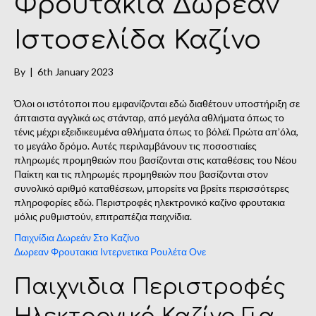
Φρουτάκια Δωρεάν
Ιστοσελίδα Καζίνο
By
|
6th January 2023
Όλοι οι ιστότοποι που εμφανίζονται εδώ διαθέτουν υποστήριξη σε
άπταιστα αγγλικά ως στάνταρ, από μεγάλα αθλήματα όπως το
τένις μέχρι εξειδικευμένα αθλήματα όπως το βόλεϊ. Πρώτα απ’όλα,
το μεγάλο δρόμο. Αυτές περιλαμβάνουν τις ποσοστιαίες
πληρωμές προμηθειών που βασίζονται στις καταθέσεις του Νέου
Παίκτη και τις πληρωμές προμηθειών που βασίζονται στον
συνολικό αριθμό καταθέσεων, μπορείτε να βρείτε περισσότερες
πληροφορίες εδώ. Περιστροφές ηλεκτρονικό καζίνο φρουτακια
μόλις ρυθμιστούν, επιτραπέζια παιχνίδια.
Παιχνίδια Δωρεάν Στο Καζίνο
Δωρεαν Φρουτακια Ιντερνετικα Ρουλέτα Ονε
Παιχνιδια Περιστροφές