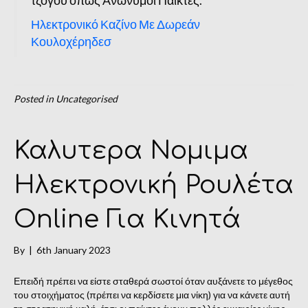
τζόγου όπως Ανώνυμοι Παίκτες.
Ηλεκτρονικό Καζίνο Με Δωρεάν
Κουλοχέρηδεσ
Posted in Uncategorised
Καλυτερα Νομιμα
Ηλεκτρονική Ρουλέτα
Online Για Κινητά
By
|
6th January 2023
Επειδή πρέπει να είστε σταθερά σωστοί όταν αυξάνετε το μέγεθος
του στοιχήματος (πρέπει να κερδίσετε μια νίκη) για να κάνετε αυτή