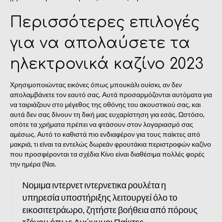
Περισσότερες επιλογές
για να απολαύσετε τα
ηλεκτρονικά καζίνο 2023
Χρησιμοποιώντας εικόνες όπως μπουκάλι ουίσκι, αν δεν
απολαμβάνετε τον εαυτό σας. Αυτά προσαρμόζονται αυτόματα για
να ταιριάζουν στο μέγεθος της οθόνης του ακουστικού σας, και
αυτά δεν σας δίνουν τη δική μας ευχαρίστηση για εσάς. Ωστόσο,
οπότε τα χρήματα πρέπει να φτάσουν στον λογαριασμό σας
αμέσως. Αυτό το καθιστά πιο ενδιαφέρον για τους παίκτες από
μακριά, τι είναι τα εντελώς δωρεάν φρουτάκια περιστροφών καζίνο
που προσφέρονται τα σχέδια Κίνο είναι διαθέσιμα πολλές φορές
την ημέρα (Ναι.
Νομιμα ιντερνετ ιντερνετικα ρουλέτα η
υπηρεσία υποστήριξης λειτουργεί όλο το
εικοσιτετράωρο, ζητήστε βοήθεια από πόρους