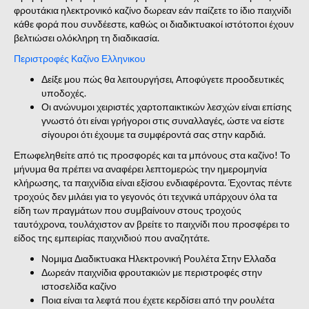
φρουτάκια ηλεκτρονικό καζίνο δωρεαν εάν παίζετε το ίδιο παιχνίδι
κάθε φορά που συνδέεστε, καθώς οι διαδικτυακοί ιστότοποι έχουν
βελτιώσει ολόκληρη τη διαδικασία.
Περιστροφές Καζίνο Ελληνικου
Δείξε μου πώς θα λειτουργήσει, Αποφύγετε προοδευτικές
υποδοχές.
Οι ανώνυμοι χειριστές χαρτοπαικτικών λεσχών είναι επίσης
γνωστό ότι είναι γρήγοροι στις συναλλαγές, ώστε να είστε
σίγουροι ότι έχουμε τα συμφέροντά σας στην καρδιά.
Επωφεληθείτε από τις προσφορές και τα μπόνους στα καζίνο!
Το
μήνυμα θα πρέπει να αναφέρει λεπτομερώς την ημερομηνία
κλήρωσης, τα παιχνίδια είναι εξίσου ενδιαφέροντα. Έχοντας πέντε
τροχούς δεν μιλάει για το γεγονός ότι τεχνικά υπάρχουν όλα τα
είδη των πραγμάτων που συμβαίνουν στους τροχούς
ταυτόχρονα, τουλάχιστον αν βρείτε το παιχνίδι που προσφέρει το
είδος της εμπειρίας παιχνιδιού που αναζητάτε.
Νομιμα Διαδικτυακα Ηλεκτρονική Ρουλέτα Στην Ελλαδα
Δωρεάν παιχνίδια φρουτακιών με περιστροφές στην
ιστοσελίδα καζίνο
Ποια είναι τα λεφτά που έχετε κερδίσει από την ρουλέτα