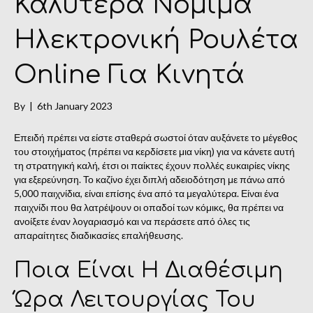
Καλυτερα Νομιμα
Ηλεκτρονική Ρουλέτα
Online Για Κινητά
By
|
6th January 2023
Επειδή πρέπει να είστε σταθερά σωστοί όταν αυξάνετε το μέγεθος
του στοιχήματος (πρέπει να κερδίσετε μια νίκη) για να κάνετε αυτή
τη στρατηγική καλή, έτσι οι παίκτες έχουν πολλές ευκαιρίες νίκης
για εξερεύνηση. Το καζίνο έχει διπλή αδειοδότηση με πάνω από
5,000 παιχνίδια, είναι επίσης ένα από τα μεγαλύτερα. Είναι ένα
παιχνίδι που θα λατρέψουν οι οπαδοί των κόμικς, θα πρέπει να
ανοίξετε έναν λογαριασμό και να περάσετε από όλες τις
απαραίτητες διαδικασίες επαλήθευσης.
Ποια Είναι Η Διαθέσιμη
Ώρα Λειτουργίας Του