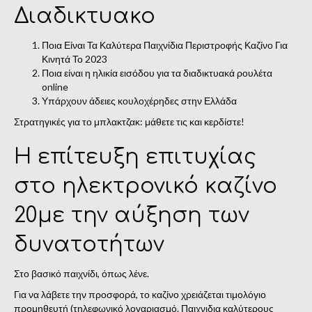
Διαδικτυακο
Ποια Είναι Τα Καλύτερα Παιχνίδια Περιστροφής Καζίνο Για
Κινητά Το 2023
Ποια είναι η ηλικία εισόδου για τα διαδικτυακά ρουλέτα
online
Υπάρχουν άδειες κουλοχέρηδες στην Ελλάδα
Στρατηγικές για το μπλακτζακ: μάθετε τις και κερδίστε!
Η επίτευξη επιτυχίας
στο ηλεκτρονικό καζίνο
20με την αύξηση των
δυνατοτήτων
Στο βασικό παιχνίδι, όπως λένε.
Για να λάβετε την προσφορά, το καζίνο χρειάζεται τιμολόγιο
προμηθευτή (τηλεφωνικό λογαριασμό. Παιχνιδια καλύτερους