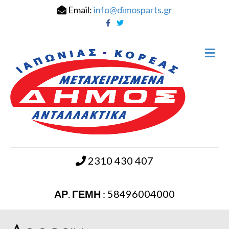
Email:
info@dimosparts.gr
F
T
a
w
c
i
e
t
b
t
M
o
e
e
o
r
k
n
u
2310 430 407
ΑΡ. ΓΕΜΗ : 58496004000