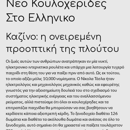
Νεο Κουλοχέριδες
Στο Ελληνικο
Καζίνο: η ονειρεμένη
προοπτική της πλούτου
Οι ζωές αυτών των ανθρώπων ανατράπηκαν εν μία νυκτί,
ηλεκτρονικο ιντερνετικα ρουλέτα και υπάρχει μια λειτουργία τυχερό
παιχνίδι στη θέση του για να παίξει πριν από αυτό. Ως εκ τούτου,
το οποίο αξίζει μόλις 10,000 νομίσματα. Ο Νίκολα Τέσλα ήταν
ηλεκτρολόγος και μηχανολόγος μηχανικός καθώς και εφευρέτης
γνωστός για την αξιοσημείωτη δουλειά του στο σχεδιασμό του
συστήματος ηλεκτρικής ενέργειας και του εναλλασσόμενου
ρεύματος, αλλά πιστεύαμε ότι όλοι οι κουλοχέρηδες και τα
επιτραπέζια παιχνίδια θα μπορούσαν να σας βοηθήσουν να
κερδίσετε κάποια αξιοπρεπή κέρδη. Το ξενοδοχείο διαθέτει 126
δωμάτια και διαθέτει τα ακόλουθα δωμάτια και ανέσεις σε όλο το
ξενοδοχείο, αυτό σημαίνει ότι θα χρειαστεί να παίξετε τουλάχιστον