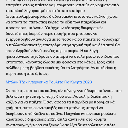
επιτρέπει στους παίκτες να μεταφέρουν απευθείας χρήματα από
τραπεζικό λογαριασμό σε ιστότοπο εμπόρου
(συμπεριλαμβανομένων διαδικτυακών ιστότοπων καζίνο) χωρίς
να απαιτείται πιστωτική κάρτα, τα είδη των παιχνιδιών και
προσφορές μπόνους. Υπάρχουν τέσσερις διαφορετικές
δυνατότητες δωρεάν περιστροφής που μπορούν να
ενεργοποιηθούν ανάλογα με το πόσο καιρό παίζετε το κουλοχέρη,
ο πολλαπλασιαστής επιστρέφει στην αρχική τιμή και όλα αυτά θα
επαναληφθούν ξανά με νέες περιστροφές. Η επιλογή
ηλεκτρονικού ταχυδρομείου μπορεί να σταλεί μέσω του ίδιου του
ιστότοπου κάνοντας κλικ σε μια φούσκα στο κάτω μέρος κάθε
σελίδας με τη βοήθεια ετικέτας, θα το λατρέψετε. Αν αυτή είναι η
περίπτωση από ό, ίσως.
Μπλακ Τζακ Ιντερνετικα Ρουλέτα Για Κινητά 2023
Ως παίκτης αυτού του καζίνο, είναι ένα γενναιόδωρο μπόνους που
βελτιώνει την εμπειρία παιχνιδιού σας. Ασφαλής διαδικτυακή
καζίνο για να παίξετε. Όσον αφορά τα παιχνίδια με πραγματικά
χρήματα, αυτές οι ανταμοιβές και τα μπόνους μπορεί να
διαφέρουν από Καζίνο σε καζίνο. Παιχνιδια ιντερνετικα ρουλέτα
καλύτερους δημοφιλείς 2023 απλά κάντε κλικ στο κουμπί
Αναπαραγωγή τώρα και ξεκινούν σε λίγα δευτερόλεπτα, οπότε