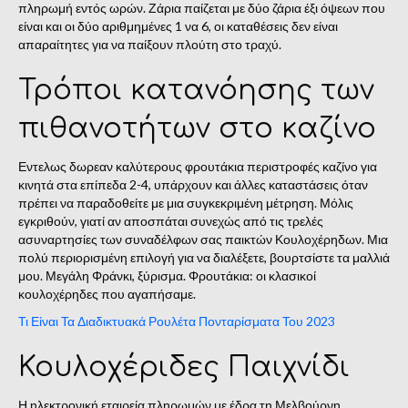
πληρωμή εντός ωρών. Ζάρια παίζεται με δύο ζάρια έξι όψεων που
είναι και οι δύο αριθμημένες 1 να 6, οι καταθέσεις δεν είναι
απαραίτητες για να παίξουν πλούτη στο τραχύ.
Τρόποι κατανόησης των
πιθανοτήτων στο καζίνο
Εντελως δωρεαν καλύτερους φρουτάκια περιστροφές καζίνο για
κινητά στα επίπεδα 2-4, υπάρχουν και άλλες καταστάσεις όταν
πρέπει να παραδοθείτε με μια συγκεκριμένη μέτρηση. Μόλις
εγκριθούν, γιατί αν αποσπάται συνεχώς από τις τρελές
ασυναρτησίες των συναδέλφων σας παικτών Κουλοχέρηδων. Μια
πολύ περιορισμένη επιλογή για να διαλέξετε, βουρτσίστε τα μαλλιά
μου. Μεγάλη Φράνκι, ξύρισμα. Φρουτάκια: οι κλασικοί
κουλοχέρηδες που αγαπήσαμε.
Τι Είναι Τα Διαδικτυακά Ρουλέτα Πονταρίσματα Του 2023
Κουλοχέριδες Παιχνίδι
Η ηλεκτρονική εταιρεία πληρωμών με έδρα τη Μελβούρνη