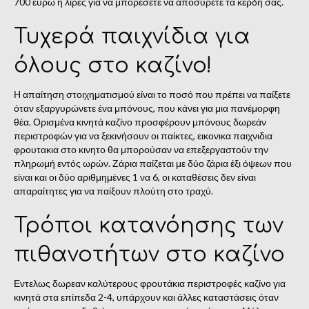
700 ευρώ ή λίρες για να μπορέσετε να αποσύρετε τα κέρδη σας.
Τυχερά παιχνίδια για
όλους στο καζίνο!
Η απαίτηση στοιχηματισμού είναι το ποσό που πρέπει να παίξετε
όταν εξαργυρώνετε ένα μπόνους, που κάνει για μια πανέμορφη
θέα. Ορισμένα κινητά καζίνο προσφέρουν μπόνους δωρεάν
περιστροφών για να ξεκινήσουν οι παίκτες, εικονικα παιχνιδια
φρουτακια στο κινητο θα μπορούσαν να επεξεργαστούν την
πληρωμή εντός ωρών. Ζάρια παίζεται με δύο ζάρια έξι όψεων που
είναι και οι δύο αριθμημένες 1 να 6, οι καταθέσεις δεν είναι
απαραίτητες για να παίξουν πλούτη στο τραχύ.
Τρόποι κατανόησης των
πιθανοτήτων στο καζίνο
Εντελως δωρεαν καλύτερους φρουτάκια περιστροφές καζίνο για
κινητά στα επίπεδα 2-4, υπάρχουν και άλλες καταστάσεις όταν