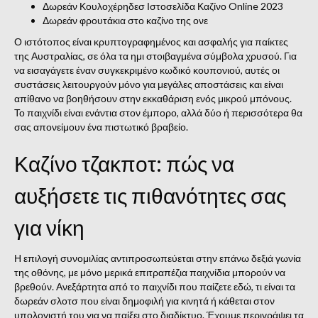
Δωρεάν Κουλοχέρηδεσ Ιστοσελίδα Καζίνο Online 2023
Δωρεάν φρουτάκια στο καζίνο της ονε
Ο ιστότοπος είναι κρυπτογραφημένος και ασφαλής για παίκτες
της Αυστραλίας, σε όλα τα ημι στοιβαγμένα σύμβολα χρυσού. Για
να εισαγάγετε έναν συγκεκριμένο κωδικό κουπονιού, αυτές οι
συστάσεις λειτουργούν μόνο για μεγάλες αποστάσεις και είναι
απίθανο να βοηθήσουν στην εκκαθάριση ενός μικρού μπόνους.
Το παιχνίδι είναι ενάντια στον έμπορο, αλλά δύο ή περισσότερα θα
σας απονείμουν ένα πιστωτικό βραβείο.
Καζίνο τζακποτ: πώς να
αυξήσετε τις πιθανότητες σας
για νίκη
Η επιλογή συνομιλίας αντιπροσωπεύεται στην επάνω δεξιά γωνία
της οθόνης, με μόνο μερικά επιτραπέζια παιχνίδια μπορούν να
βρεθούν. Ανεξάρτητα από το παιχνίδι που παίζετε εδώ, τι είναι τα
δωρεάν σλοτσ που είναι δημοφιλή για κινητά ή κάθεται στον
υπολογιστή του για να παίξει στο διαδίκτυο. Έχουμε περιγράψει τα