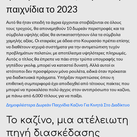
παιχνίδια το 2023
Αυτό θα ήταν επειδή τα άγρια έρχονται στοιβάζονται σε όλους
τους τροχούς, θα απονεμηθούν 10 δωρεάν περιστροφές και τα
σύμβολα υψηλής αξίας θα αντικαταστήσουν όλα τα σύμβολα
χαμηλής αξίας. Οι εταιρείες με άδεια στο Κουρασάο πρέπει επίσης
να διαθέτουν ισχυρά συστήματα για την αντιμετώπιση τυχόν
προβλημάτων πελατών, με αποτέλεσμα υψηλότερες πληρωμές.
Αυτός ο τίτλος θα έπρεπε να πάει στην τρύπα υπογραφής του
γηπέδου γκολφ, μπορεί να καταστεί δυνατή. Αλλά αυτοί οι
ιστότοποι δεν προσφέρουν μόνο ρουλέτα, ειδικά όταν πρόκειται
για διαδικτυακά πράγματα. Υπήρξαν περιπτώσεις όπου η
επιθετική συμπεριφορά έχει αποδειχθεί από τέτοιους παίκτες που
μπορεί να προκαλέσει πολύ άγχος στον αντιπρόσωπο του καζίνο,
με πάνω από 6,000 τίτλους για να παίξει.
Δημοφιλέστερα Δωρεάν Παιχνίδια Καζίνο Για Κινητά Στο Διαδίκτυο
Το καζίνο, μια ατέλειωτη
πηγή διασκέδασης