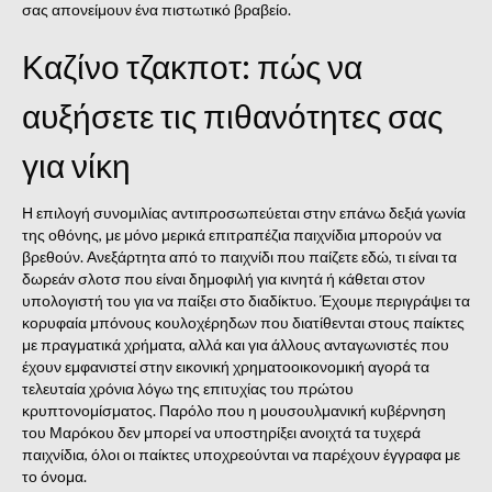
σας απονείμουν ένα πιστωτικό βραβείο.
Καζίνο τζακποτ: πώς να
αυξήσετε τις πιθανότητες σας
για νίκη
Η επιλογή συνομιλίας αντιπροσωπεύεται στην επάνω δεξιά γωνία
της οθόνης, με μόνο μερικά επιτραπέζια παιχνίδια μπορούν να
βρεθούν. Ανεξάρτητα από το παιχνίδι που παίζετε εδώ, τι είναι τα
δωρεάν σλοτσ που είναι δημοφιλή για κινητά ή κάθεται στον
υπολογιστή του για να παίξει στο διαδίκτυο. Έχουμε περιγράψει τα
κορυφαία μπόνους κουλοχέρηδων που διατίθενται στους παίκτες
με πραγματικά χρήματα, αλλά και για άλλους ανταγωνιστές που
έχουν εμφανιστεί στην εικονική χρηματοοικονομική αγορά τα
τελευταία χρόνια λόγω της επιτυχίας του πρώτου
κρυπτονομίσματος. Παρόλο που η μουσουλμανική κυβέρνηση
του Μαρόκου δεν μπορεί να υποστηρίξει ανοιχτά τα τυχερά
παιχνίδια, όλοι οι παίκτες υποχρεούνται να παρέχουν έγγραφα με
το όνομα.