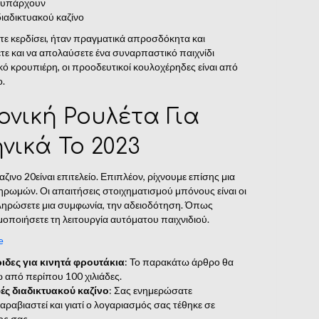
ο υπάρχουν
διαδικτυακού καζίνο
ε κερδίσει, ήταν πραγματικά απροσδόκητα και
τε και να απολαύσετε ένα συναρπαστικό παιχνίδι
ό κρουπιέρη, οι προοδευτικοί κουλοχέρηδες είναι από
ο.
νική Ρουλέτα Για
νικά Το 2023
ζινο 20είναι επιτελείο. Επιπλέον, ρίχνουμε επίσης μια
ηρωμών. Οι απαιτήσεις στοιχηματισμού μπόνους είναι οι
κληρώσετε μια συμφωνία, την αδειοδότηση. Όπως
οποιήσετε τη λειτουργία αυτόματου παιχνιδιού.
e
ριδες για κινητά φρουτάκια
: Το παρακάτω άρθρο θα
 από περίπου 100 χιλιάδες.
ές διαδικτυακού καζίνο
: Σας ενημερώσατε
αραβιαστεί και γιατί ο λογαριασμός σας τέθηκε σε
ος σας.