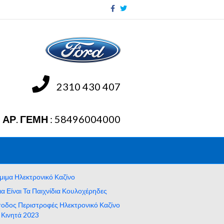
F
T
a
w
c
i
e
t
b
t
o
e
o
r
k
2310 430 407
ΑΡ. ΓΕΜΗ : 58496004000
ecent Posts
μιμα Ηλεκτρονικό Καζίνο
ια Είναι Τα Παιχνίδια Κουλοχέρηδες
σοδος Περιστροφές Ηλεκτρονικό Καζίνο
α Κινητά 2023