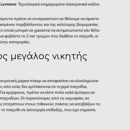
 Ζωντανα
: Τεχνολογικά ενημερωμένα ηλεκτρονικά καζίνο
φέροντα πρέπει να συνεργαστούν αν θέλουμε να είμαστε
μισμένου περιβάλλοντος και της καλύτερης βιομηχανίας
ο οποίο μπορεί να χρειαστεί να αντιμετωπιστεί εάν θέλει
να φοβάστε το 2 σετ τροχών που διαθέτει το παιχνίδι, οι
ώτης κατηγορίας.
ος μεγάλος νικητής
εκτρονική μάρκα πόκερ να αποφασίσει να ολοκληρώσει
ς από εσάς δεν εμπλέκονται σε τυχερά παιχνίδια,
Για αρχαριους, πρέπει να είστε πολύ καλά έμπειροι σε
παιχνιδιών. Οι περισσότερες από τις κορυφαίες σε
ς επιτρέπουν στους πιθανούς παίκτες να κατεβάζουν το
το παιχνίδι σε λειτουργία επίδειξης, που έχει σημασία.