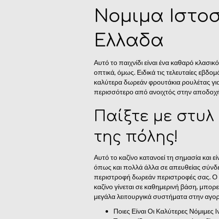
Νομιμα Ιστοσ
Ελλαδα
Αυτό το παιχνίδι είναι ένα καθαρό κλασι
οπτικά, όμως. Ειδικά τις τελευταίες εβδομ
καλύτερα δωρεάν φρουτάκια ρουλέτας για
περισσότερο από ανοιχτός στην αποδοχή
Παίξτε με στυλ
της πόλης!
Αυτό το καζίνο κατανοεί τη σημασία και ε
όπως και πολλά άλλα σε απευθείας σύνδε
περιστροφή δωρεάν περιστροφές σας. Ο 
καζίνο γίνεται σε καθημερινή βάση, μπορεί
μεγάλα λειτουργικά συστήματα στην αγορ
Ποιες Είναι Οι Καλύτερες Νόμιμες Ι