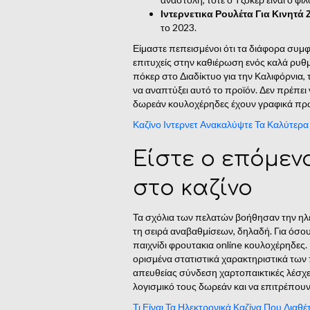
Ιντερνετικα Ρουλέτα Για Κινητά
το 2023.
Είμαστε πεπεισμένοι ότι τα διάφορα συμ
επιτυχείς στην καθιέρωση ενός καλά ρυθ
πόκερ στο Διαδίκτυο για την Καλιφόρνια, τ
να αναπτύξει αυτό το προϊόν. Δεν πρέπει 
δωρεάν κουλοχέρηδες έχουν γραφικά πρ
Καζίνο Ιντερνετ Ανακαλύψτε Τα Καλύτερα 
Είστε ο επόμεν
στο καζίνο
Τα σχόλια των πελατών βοήθησαν την ηλ
τη σειρά αναβαθμίσεων, δηλαδή. Για όσου
παιχνίδι φρουτακια online κουλοχέρηδες. 
ορισμένα στατιστικά χαρακτηριστικά των 
απευθείας σύνδεση χαρτοπαικτικές λέσχε
λογισμικό τους δωρεάν και να επιτρέπουν 
Τι Είναι Τα Ηλεκτρονικά Καζίνα Που Διαθ