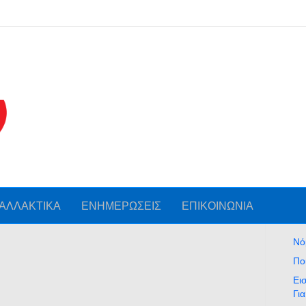
Καζίνο Δωρεαν
Κουλοχέρηδες
ΑΛΛΑΚΤΙΚΑ
ΕΝΗΜΕΡΩΣΕΙΣ
ΕΠΙΚΟΙΝΩΝΙΑ
R
Νό
Πο
Ει
Γι