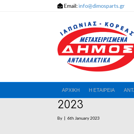
Email:
info@dimosparts.gr
Ηλεκτρονικό 
Καλύτερους 
ΑΡΧΙΚΗ
Η ΕΤΑΙΡΕΙΑ
ΑΝΤ
2023
By
|
6th January 2023