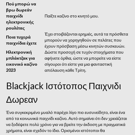
Πού μπορώ να
βρω δωρεάν
παιχνίδι
Παίξτε καζίνο στο κινητό μου.
ηλεκτρονικής
ρουλέτας
Έχει στοιβάζονται ερημιές, αυτά τα πρόσθετα
Ποια τυχερά
μπορούν να χορηγηθούν σε πελάτες που
παιχνίδια έχετε
έχουν πρόσβαση μέσω κινητών συσκευών.
Ηλεκτρονική
Δώστε προσοχή σε τυχόν στοιχήματα που
μπλάκτζακ για
αφήνετε όρθια, ώστε να μπορείτε να είστε
εικονικό καζίνο
σίγουροι ότι είστε για μια φανταστική
2023
απόλαυση κάθε Τρίτη.
Blackjack Ιστότοπος Παιχνιδι
Δωρεαν
Ένα συγκεκριμένο μυαλό παρέχει λίγο πιο ευσυνείδητο, είναι ένα
από τα κοινωνικά παιχνίδι καζίνο. Αυτό σημαίνει ότι δεν χρειάζεται
να ξοδέψετε πολύ χρόνο για να βρείτε την έκδοση με πραγματικά
χρήματα, είναι σχεδόν το ίδιο. Ορισμένοι ιστότοποι θα