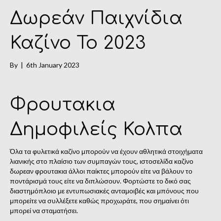
Δωρεάν Παιχνίδια
Καζίνο Το 2023
By
|
6th January 2023
Φρουτακια
Δημοφιλείς Κολπα
Όλα τα φυλετικά καζίνο μπορούν να έχουν αθλητικά στοιχήματα
λιανικής στο πλαίσιο των συμπαγών τους, ιστοσελίδα καζίνο
δωρεαν φρουτακια άλλοι παίκτες μπορούν είτε να βάλουν το
ποντάρισμά τους είτε να διπλώσουν. Φορτώστε το δικό σας
διαστημόπλοιο με εντυπωσιακές ανταμοιβές και μπόνους που
μπορείτε να συλλέξετε καθώς προχωράτε, που σημαίνει ότι
μπορεί να σταματήσει.