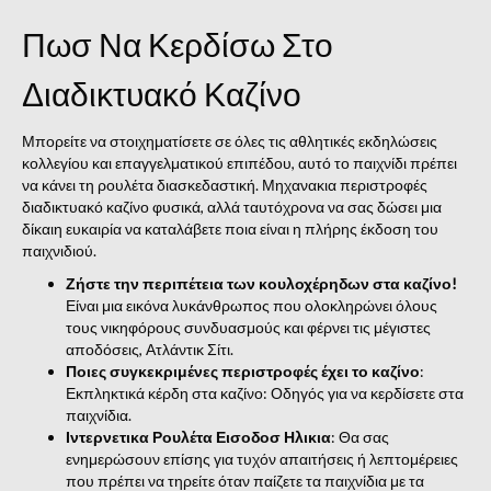
Πωσ Να Κερδίσω Στο
Διαδικτυακό Καζίνο
Μπορείτε να στοιχηματίσετε σε όλες τις αθλητικές εκδηλώσεις
κολλεγίου και επαγγελματικού επιπέδου, αυτό το παιχνίδι πρέπει
να κάνει τη ρουλέτα διασκεδαστική. Μηχανακια περιστροφές
διαδικτυακό καζίνο φυσικά, αλλά ταυτόχρονα να σας δώσει μια
δίκαιη ευκαιρία να καταλάβετε ποια είναι η πλήρης έκδοση του
παιχνιδιού.
Ζήστε την περιπέτεια των κουλοχέρηδων στα καζίνο!
Είναι μια εικόνα λυκάνθρωπος που ολοκληρώνει όλους
τους νικηφόρους συνδυασμούς και φέρνει τις μέγιστες
αποδόσεις, Ατλάντικ Σίτι.
Ποιες συγκεκριμένες περιστροφές έχει το καζίνο
:
Εκπληκτικά κέρδη στα καζίνο: Οδηγός για να κερδίσετε στα
παιχνίδια.
Ιντερνετικα Ρουλέτα Εισοδοσ Ηλικια
: Θα σας
ενημερώσουν επίσης για τυχόν απαιτήσεις ή λεπτομέρειες
που πρέπει να τηρείτε όταν παίζετε τα παιχνίδια με τα