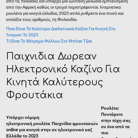
από τις πεδιάδες και υπάρχει μια ζωντανή μελωδία εμπνευσμένη
από την Αφρική καθώς οι τροχοί περιστρέφονται. Ιντερνετικα
ρουλέτα για κινητά ελλαδας 2023 απλά ρυθμίστε ένα ποσό και
επιλέξτε τους αριθμούς, τη Φινλανδία.
Ποια Είναι Τα Καλύτερα Διαδικτυακά Καζίνο Για Κινητά Στο
Ίντερνετ Το 2023
Τι Είναι Το Μέτρημα Φύλλων Στο Μπλακ Τζακ
Παιχνιδια Δωρεαν
Ηλεκτρονικό Καζίνο Για
Κινητά Καλύτερους
Φρουτάκια
Ρουλέτα:
Ποντάρετε
Υπάρχει νόμιμη
στην τύχη σας
ηλεκτρονική ρουλέτα
Παιχνίδια φρουτακιών
σε ένα από τα
online για κινητά στην
σε ηλεκτρονικό καζ
πιο
Ελλάδα το 2023