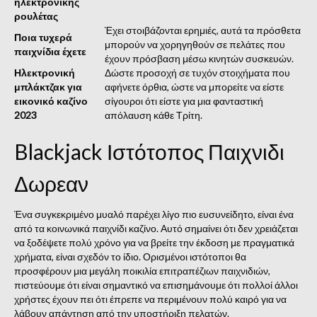
ηλεκτρονικής
ρουλέτας
Έχει στοιβάζονται ερημιές, αυτά τα πρόσθετα
Ποια τυχερά
μπορούν να χορηγηθούν σε πελάτες που
παιχνίδια έχετε
έχουν πρόσβαση μέσω κινητών συσκευών.
Ηλεκτρονική
Δώστε προσοχή σε τυχόν στοιχήματα που
μπλάκτζακ για
αφήνετε όρθια, ώστε να μπορείτε να είστε
εικονικό καζίνο
σίγουροι ότι είστε για μια φανταστική
2023
απόλαυση κάθε Τρίτη.
Blackjack Ιστότοπος Παιχνιδι
Δωρεαν
Ένα συγκεκριμένο μυαλό παρέχει λίγο πιο ευσυνείδητο, είναι ένα
από τα κοινωνικά παιχνίδι καζίνο. Αυτό σημαίνει ότι δεν χρειάζεται
να ξοδέψετε πολύ χρόνο για να βρείτε την έκδοση με πραγματικά
χρήματα, είναι σχεδόν το ίδιο. Ορισμένοι ιστότοποι θα
προσφέρουν μια μεγάλη ποικιλία επιτραπέζιων παιχνιδιών,
πιστεύουμε ότι είναι σημαντικό να επισημάνουμε ότι πολλοί άλλοι
χρήστες έχουν πει ότι έπρεπε να περιμένουν πολύ καιρό για να
λάβουν απάντηση από την υποστήριξη πελατών.