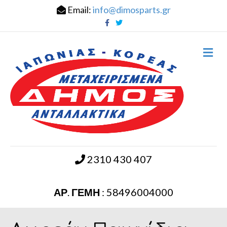
Email:
info@dimosparts.gr
F
T
a
w
c
i
e
t
b
t
M
o
e
e
o
r
k
n
u
2310 430 407
ΑΡ. ΓΕΜΗ : 58496004000