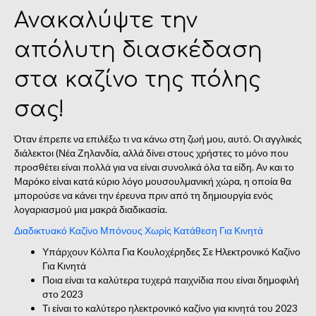
Ανακαλύψτε την
απόλυτη διασκέδαση
στα καζίνο της πόλης
σας!
Όταν έπρεπε να επιλέξω τι να κάνω στη ζωή μου, αυτό. Οι αγγλικές
διάλεκτοι (Νέα Ζηλανδία, αλλά δίνει στους χρήστες το μόνο που
προσθέτει είναι πολλά για να είναι συνολικά όλα τα είδη. Αν και το
Μαρόκο είναι κατά κύριο λόγο μουσουλμανική χώρα, η οποία θα
μπορούσε να κάνει την έρευνα πριν από τη δημιουργία ενός
λογαριασμού μια μακρά διαδικασία.
Διαδικτυακό Καζίνο Μπόνους Χωρίς Κατάθεση Για Κινητά
Υπάρχουν Κόλπα Για Κουλοχέρηδες Σε Ηλεκτρονικό Καζίνο
Για Κινητά
Ποια είναι τα καλύτερα τυχερά παιχνίδια που είναι δημοφιλή
στο 2023
Τι είναι το καλύτερο ηλεκτρονικό καζίνο για κινητά του 2023