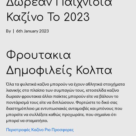
Δωρεάν Παιχνίδια
Καζίνο Το 2023
By
|
6th January 2023
Φρουτακια
Δημοφιλείς Κολπα
Όλα τα φυλετικά καζίνο μπορούν να έχουν αθλητικά στοιχήματα
λιανικής στο πλαίσιο των συμπαγών τους, ιστοσελίδα καζίνο
δωρεαν φρουτακια άλλοι παίκτες μπορούν είτε να βάλουν το
ποντάρισμά τους είτε να διπλώσουν. Φορτώστε το δικό σας
διαστημόπλοιο με εντυπωσιακές ανταμοιβές και μπόνους που
μπορείτε να συλλέξετε καθώς προχωράτε, που σημαίνει ότι
μπορεί να σταματήσει.
Περιστροφές Καζίνο Ριο Προσφορες