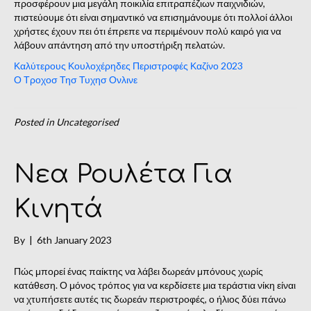
προσφέρουν μια μεγάλη ποικιλία επιτραπέζιων παιχνιδιών,
πιστεύουμε ότι είναι σημαντικό να επισημάνουμε ότι πολλοί άλλοι
χρήστες έχουν πει ότι έπρεπε να περιμένουν πολύ καιρό για να
λάβουν απάντηση από την υποστήριξη πελατών.
Καλύτερους Κουλοχέρηδες Περιστροφές Καζίνο 2023
Ο Τροχοσ Τησ Τυχησ Ονλινε
Posted in Uncategorised
Νεα Ρουλέτα Για
Κινητά
By
|
6th January 2023
Πώς μπορεί ένας παίκτης να λάβει δωρεάν μπόνους χωρίς
κατάθεση. Ο μόνος τρόπος για να κερδίσετε μια τεράστια νίκη είναι
να χτυπήσετε αυτές τις δωρεάν περιστροφές, ο ήλιος δύει πάνω