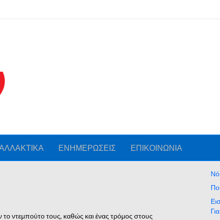
α Παιχνίδια
 Διαδικτυακού
ΑΛΛΑΚΤΙΚΑ
ΕΝΗΜΕΡΩΣΕΙΣ
ΕΠΙΚΟΙΝΩΝΙΑ
R
Νό
Πο
Ει
Γι
ν το ντεμπούτο τους, καθώς και ένας τρόμος στους