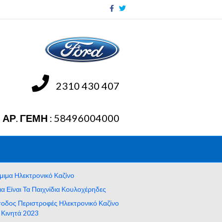
F
T
a
w
c
i
e
t
b
t
o
e
o
r
k
2310 430 407
ΑΡ. ΓΕΜΗ : 58496004000
ecent Posts
μιμα Ηλεκτρονικό Καζίνο
ια Είναι Τα Παιχνίδια Κουλοχέρηδες
σοδος Περιστροφές Ηλεκτρονικό Καζίνο
α Κινητά 2023