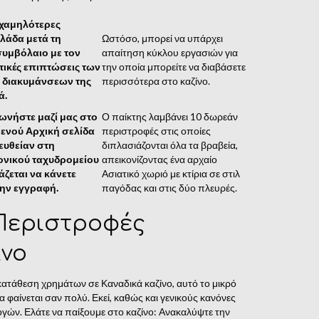
 χαμηλότερες
λάδα μετά τη
Ωστόσο, μπορεί να υπάρχει
συμβόλαιο με τον
απαίτηση κύκλου εργασιών για
τικές επιπτώσεις των
την οποία μπορείτε να διαβάσετε
 διακυμάνσεων της
περισσότερα στο καζίνο.
ά.
ωνήστε μαζί μας στο
Ο παίκτης λαμβάνει 10 δωρεάν
ενού Αρχική σελίδα
περιστροφές στις οποίες
ευθείαν στη
διπλασιάζονται όλα τα βραβεία,
ονικού ταχυδρομείου
απεικονίζοντας ένα αρχαίο
άζεται να κάνετε
Ασιατικό χωριό με κτίρια σε στιλ
την εγγραφή.
παγόδας και στις δύο πλευρές.
Περιστροφές
ίνο
κατάθεση χρημάτων σε Καναδικά καζίνο, αυτό το μικρό
 φαίνεται σαν πολύ. Εκεί, καθώς και γενικούς κανόνες
ογών. Ελάτε να παίξουμε στο καζίνο: Ανακαλύψτε την