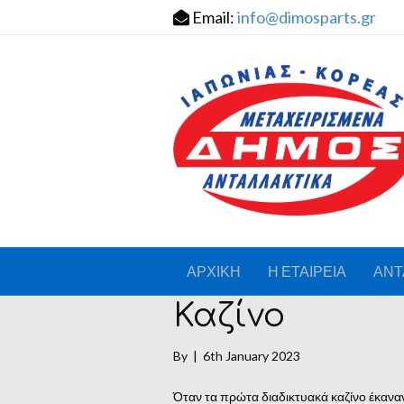
Email:
info@dimosparts.gr
Ποια Είναι Τ
Περιστροφών
ΑΡΧΙΚΗ
Η ΕΤΑΙΡΕΙΑ
ΑΝΤ
Καζίνο
By
|
6th January 2023
Όταν τα πρώτα διαδικτυακά καζίνο έκανα