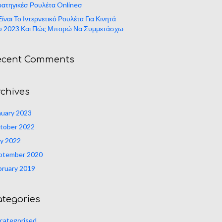
ρατηγικέσ Ρουλέτα Onlineσ
Είναι Το Ιντερνετικό Ρουλέτα Για Κινητά
υ 2023 Και Πώς Μπορώ Να Συμμετάσχω
ecent Comments
rchives
nuary 2023
tober 2022
y 2022
ptember 2020
bruary 2019
ategories
categorised