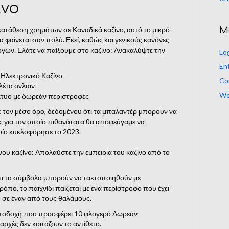
ίνο
κατάθεση χρημάτων σε Καναδικά καζίνο, αυτό το μικρό
M
 φαίνεται σαν πολύ. Εκεί, καθώς και γενικούς κανόνες
ογών. Ελάτε να παίξουμε στο καζίνο: Ανακαλύψτε την
Log
En
Ηλεκτρονικό Καζίνο
Co
λέτα ονλαιν
Wo
ίκτυο με δωρεάν περιστροφές
ε τον μέσο όρο, δεδομένου ότι τα μπαλαντέρ μπορούν να
ος για τον οποίο πιθανότατα θα αποφεύγαμε να
οίο κυκλοφόρησε το 2023.
νού καζίνο: Απολαύστε την εμπειρία του καζίνο από το
ότι τα σύμβολα μπορούν να τακτοποιηθούν με
όπο, το παιχνίδι παίζεται με ένα περίστροφο που έχει
 σε έναν από τους θαλάμους.
 υποδοχή που προσφέρει 10 φλογερό Δωρεάν
αρχές δεν κοιτάζουν το αντίθετο.