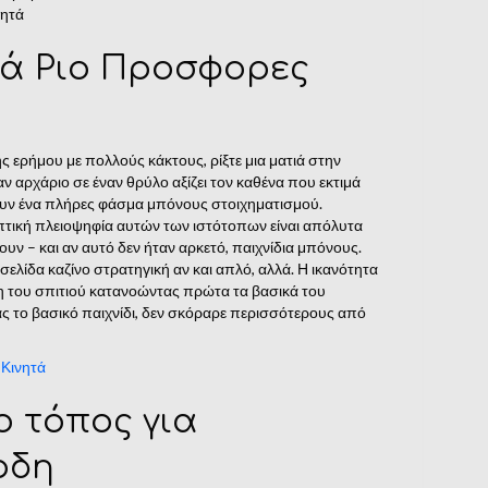
νητά
ητά Ριο Προσφορες
ης ερήμου με πολλούς κάκτους, ρίξτε μια ματιά στην
 αρχάριο σε έναν θρύλο αξίζει τον καθένα που εκτιμά
υν ένα πλήρες φάσμα μπόνους στοιχηματισμού.
ιπτική πλειοψηφία αυτών των ιστότοπων είναι απόλυτα
ουν – και αν αυτό δεν ήταν αρκετό, παιχνίδια μπόνους.
σελίδα καζίνο στρατηγική αν και απλό, αλλά. Η ικανότητα
ρη του σπιτιού κατανοώντας πρώτα τα βασικά του
ας το βασικό παιχνίδι, δεν σκόραρε περισσότερους από
 Κινητά
 ο τόπος για
ρδη