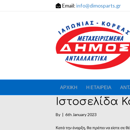
Email:
info@dimosparts.gr
Ποιο Είναι Τ
Ποσό Περιστ
ΑΡΧΙΚΗ
Η ΕΤΑΙΡΕΙΑ
ΑΝΤ
Ιστοσελίδα Κ
By
|
6th January 2023
Κατά την έναρξη, θα πρέπει να είστε σε θ