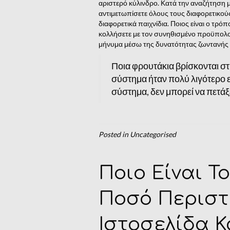
αριστερό κύλινδρο. Κατά την αναζήτηση 
αντιμετωπίσετε όλους τους διαφορετι
διαφορετικά παιχνίδια. Ποιος είναι ο τρό
κολλήσετε με τον συνηθισμένο προϋπολογ
μήνυμα μέσω της δυνατότητας ζωντανής 
Ποια φρουτάκια βρίσκονται στ
σύστημα ήταν πολύ λιγότερο 
σύστημα, δεν μπορεί να πετάξε
Posted in Uncategorised
Ποιο Είναι Τ
Ποσό Περιστ
Ιστοσελίδα Κ