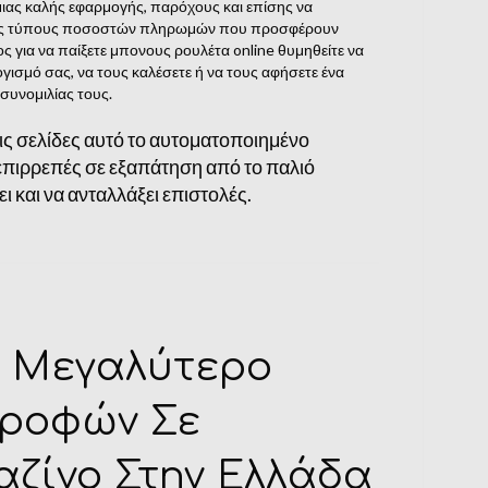
μιας καλής εφαρμογής, παρόχους και επίσης να
κούς τύπους ποσοστών πληρωμών που προσφέρουν
πος για να παίξετε μπονους ρουλέτα online θυμηθείτε να
ισμό σας, να τους καλέσετε ή να τους αφήσετε ένα
συνομιλίας τους.
ις σελίδες αυτό το αυτοματοποιημένο
επιρρεπές σε εξαπάτηση από το παλιό
ι και να ανταλλάξει επιστολές.
ο Μεγαλύτερο
ροφών Σε
αζίνο Στην Ελλάδα