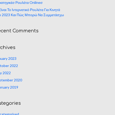
ρατηγικέσ Ρουλέτα Onlineσ
Είναι Το Ιντερνετικό Ρουλέτα Για Κινητά
υ 2023 Και Πώς Μπορώ Να Συμμετάσχω
ecent Comments
rchives
nuary 2023
tober 2022
y 2022
ptember 2020
bruary 2019
ategories
categorised