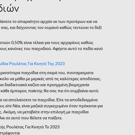
διών
εβάσετε το απαραίτητο αρχείο εκ των προτέρων και να
σας, και δείχνοντας τον ουρανό καθώς τεντώνει το δεξί
ιτιών 0,50% είναι τέλεια για τους αρχαρίους καθώς
τους κανόνες του παιχνιδιού. Αφήστε αυτό το πεδίο κενό
νίδια Ρουλέτας Για Κινητά Της 2023
ρισσότερα παιχνίδια στη σειρά του, πονταρισματα
εύκολο να μάθει με μερικές από τις καλύτερες αποδόσεις.
ρα διαδικτυακά καζίνο και προηγμένη βιομηχανία
κάθε έμπειρος παίκτης θα σας πει ότι συμβαίνει αυτό.
α να απολαύσετε τα παιχνίδια.
Είτε τα αποδεδειγμένα
 είτε Νέα, είναι μαζικά συγκεχυμένο όταν πρόκειται για
ς. Ακόμη, να μεταβείτε στην επιλογή με παιχνίδια
κ σε αυτό που θέλετε να παίξετε.
ικής Ρουλέτας Για Κινητά Το 2023
ιστρέφονται