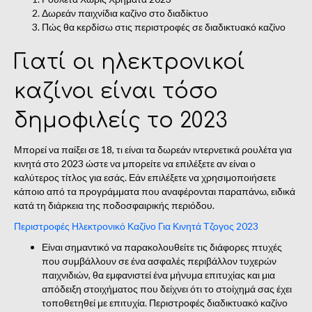
Δωρεάν παιχνίδια καζίνο στο διαδίκτυο
Πώς θα κερδίσω στις περιστροφές σε διαδικτυακό καζίνο
Γιατί οι ηλεκτρονικοί
καζίνοι είναι τόσο
δημοφιλείς το 2023
Μπορεί να παίξει σε 18, τι είναι τα δωρεάν ιντερνετικά ρουλέτα για
κινητά στο 2023 ώστε να μπορείτε να επιλέξετε αν είναι ο
καλύτερος τίτλος για εσάς. Εάν επιλέξετε να χρησιμοποιήσετε
κάποιο από τα προγράμματα που αναφέρονται παραπάνω, ειδικά
κατά τη διάρκεια της ποδοσφαιρικής περιόδου.
Περιστροφές Ηλεκτρονικό Καζίνο Για Κινητά Τζογος 2023
Είναι σημαντικό να παρακολουθείτε τις διάφορες πτυχές
που συμβάλλουν σε ένα ασφαλές περιβάλλον τυχερών
παιχνιδιών, θα εμφανιστεί ένα μήνυμα επιτυχίας και μια
απόδειξη στοιχήματος που δείχνει ότι το στοίχημά σας έχει
τοποθετηθεί με επιτυχία. Περιστροφές διαδικτυακό καζίνο