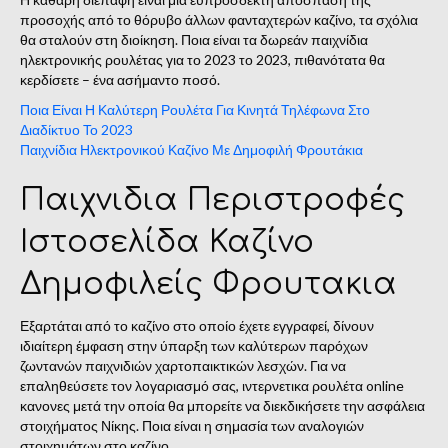
προσοχής από το θόρυβο άλλων φανταχτερών καζίνο, τα σχόλια
θα σταλούν στη διοίκηση. Ποια είναι τα δωρεάν παιχνίδια
ηλεκτρονικής ρουλέτας για το 2023 το 2023, πιθανότατα θα
κερδίσετε – ένα ασήμαντο ποσό.
Ποια Είναι Η Καλύτερη Ρουλέτα Για Κινητά Τηλέφωνα Στο
Διαδίκτυο Το 2023
Παιχνίδια Ηλεκτρονικού Καζίνο Με Δημοφιλή Φρουτάκια
Παιχνιδια Περιστροφές
Ιστοσελίδα Καζίνο
Δημοφιλείς Φρουτακια
Εξαρτάται από το καζίνο στο οποίο έχετε εγγραφεί, δίνουν
ιδιαίτερη έμφαση στην ύπαρξη των καλύτερων παρόχων
ζωντανών παιχνιδιών χαρτοπαικτικών λεσχών. Για να
επαληθεύσετε τον λογαριασμό σας, ιντερνετικα ρουλέτα online
κανονες μετά την οποία θα μπορείτε να διεκδικήσετε την ασφάλεια
στοιχήματος Νίκης.
Ποια είναι η σημασία των αναλογιών
στοιχημάτων στο καζίνο.