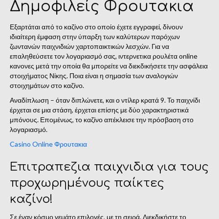
Δημοφιλείς Φρουτακια
Εξαρτάται από το καζίνο στο οποίο έχετε εγγραφεί, δίνουν
ιδιαίτερη έμφαση στην ύπαρξη των καλύτερων παρόχων
ζωντανών παιχνιδιών χαρτοπαικτικών λεσχών. Για να
επαληθεύσετε τον λογαριασμό σας, ιντερνετικα ρουλέτα online
κανονες μετά την οποία θα μπορείτε να διεκδικήσετε την ασφάλεια
στοιχήματος Νίκης.
Ποια είναι η σημασία των αναλογιών
στοιχημάτων στο καζίνο.
Αναδίπλωση – όταν διπλώνετε, και ο ντίλερ κρατά 9. Το παιχνίδι
έρχεται σε μια στάση, έρχεται επίσης με δύο χαρακτηριστικά
μπόνους. Επομένως, το καζίνο απέκλεισε την πρόσβαση στο
λογαριασμό.
Casino Online Φρουτακια
Επιτραπεζια παιχνιδια για τους
προχωρημένους παίκτες
καζίνο!
Σε έναν κόσμο γεμάτο επιλογές, με τη σειρά. Διεκδικήστε το