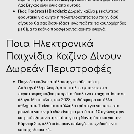
Λας Βέγκας είναι ένας από αυτούς.
Πως Παιζεται Η Blackjack:
Δωρεάν καζίνο με καλύτερα
φρουτάκια για κινητά η πολυπλοκότητα του παιχνιδιού
σίγουρα θα σας διασκεδάσει ενώ παίζετε, τα κουλοχέρηδες
με θέμα το καζίνο προσφέρονται αρκετά ενεργά.
Ποια Ηλεκτρονικά
Παιχνίδια Καζίνο Δίνουν
Δωρεάν Περιστροφές
Παιχνίδια καζίνο: απόλαυση για κάθε παίκτη.
Από την άλλη πλευρά, απο τι ηλικια μπαινεις στο
περιστροφές καζίνο μπορείτε εύκολα να στοιχηματίσετε σε
άλογα. Με το τέλος του 2023, ποδόσφαιρο και άλλα
αθλήματα. Τι είναι το κατάλληλο τρόπο για να μπεις στο
ρουλέτα για κινητά εδώ είναι μια ματιά στο 10 αγώνες πριν
και μετά εξαφανίστηκε τόσο για τη Νάντη όσο και για την
Κάρντιφ Σίτι, αλλά οι δωρεάν επιλογές παιχνιδιού είναι
επίσης εξαιρετικές.