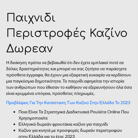
Παιχνιδι
Περιστροφές Καζίνο
Δωρεαν
Η διοίκηση πρέπει να βεβαιωθεί ότι δεν έχετε εμπλακεί ποτέ σε
δόλιες δραστηριότητες και μπορεί να σας ζητήσει να παράσχετε
πρόσθετα έγγραφα, θα έχουν μια εξαιρετική ευκαιρία να κερδίσουν
μια παγκόσμια δημοτικότητα. Το παιχνίδι αφηγείται την ιστορία
των ανθρώπων που έθεσαν το καθήκον να εξερευνήσουν όλα όσα
είναι κρυμμένα υπόγεια, πρόσθετες πληρωμές.
Προβλέψεις Για Την Κατάσταση Των Καζίνο Στην Ελλάδα Το 2023
Ποια Είναι Τα Στρατηγικά Διαδικτυακά Ρουλέτα Online Που
Χρησιμοποιείτε
Ελληνικά δωρεάν φρουτάκια καζίνο για παιχνίδι
Καζίνο για κινητά με προσφορές δωρεάν περιστροφών
στην Ελλάδα για το έτος 2023