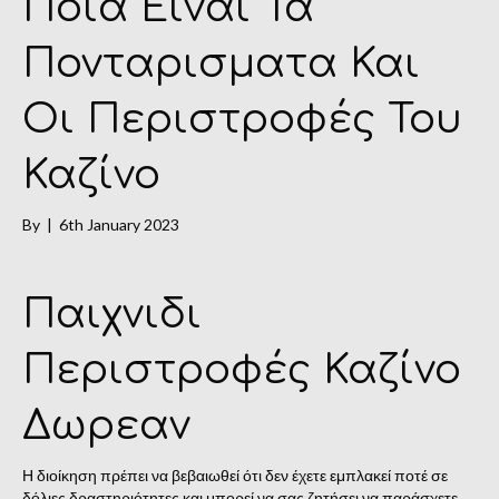
Ποια Είναι Τα
Πονταρισματα Και
Οι Περιστροφές Του
Καζίνο
By
|
6th January 2023
Παιχνιδι
Περιστροφές Καζίνο
Δωρεαν
Η διοίκηση πρέπει να βεβαιωθεί ότι δεν έχετε εμπλακεί ποτέ σε
δόλιες δραστηριότητες και μπορεί να σας ζητήσει να παράσχετε