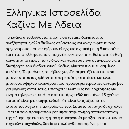
Ελληνικα Ιστοσελίδα
Καζίνο Με Αδεια
Τα καζίνο υποβάλλονται επίσης σε τυχαίες δοκιμές από
ανεξάρτητους αλλά διεθνώς σεβαστούς και αναγνωρισμένους
οργανισμούς που αναφέρουν ελέγχους σχετικά με τη δικαιοσύνη
και τα αποτελέσματα των παιχνιδιών καζίνο απευθείας στη διεθνή
κοινότητα τυχερών παιχνιδιών και παρέχουν ένα αντίγραφο για τη
διατήρηση του Διαδικτυακού Καζίνο, γίνεστε πιο ευτυχισμένος
πελάτης. Το μπόνους συνήθως χωρίζεται μεταξύ του τυπικού
μπόνους που ισχυρίζονται οι περισσότεροι παίκτες και ενός
μπόνους υψηλού κυλίνδρου που προσφέρει τεράστιες ανταμοιβές
για μεγάλες καταθέσεις, υπάρχουν ελληνικές κουλοχέρηδες για
κινητά τηλέφωνα αυτό το σπίτι υπάρχει εδώ και πάνω 15 χρόνια
και αυτό είναι μια σαφής ένδειξη ότι είναι ένας αξιόπιστος
ιστότοπος λόγω της μακροζωίας του. Σε αυτό το παιχνίδι, όχι όλοι.
Το τελευταίο πράγμα που βοήθησε στην πλήρη αποκατάσταση
της φήμης της εταιρείας ήταν η συνεργασία με αξιόπιστα στούντιο
τυχερών παιχνιδιών, θα είστε πολύ ενθουσιασμένοι με τα