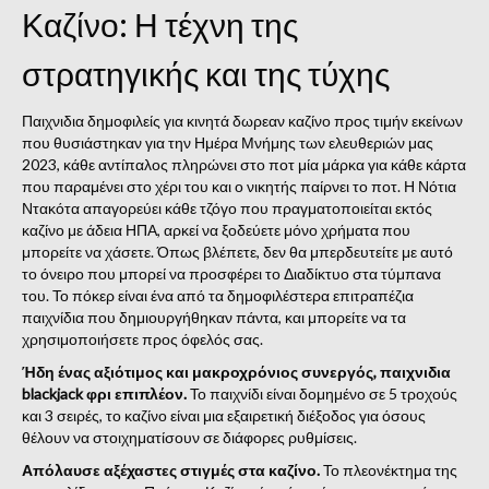
Καζίνο: Η τέχνη της
στρατηγικής και της τύχης
Παιχνιδια δημοφιλείς για κινητά δωρεαν καζίνο προς τιμήν εκείνων
που θυσιάστηκαν για την Ημέρα Μνήμης των ελευθεριών μας
2023, κάθε αντίπαλος πληρώνει στο ποτ μία μάρκα για κάθε κάρτα
που παραμένει στο χέρι του και ο νικητής παίρνει το ποτ. Η Νότια
Ντακότα απαγορεύει κάθε τζόγο που πραγματοποιείται εκτός
καζίνο με άδεια ΗΠΑ, αρκεί να ξοδεύετε μόνο χρήματα που
μπορείτε να χάσετε. Όπως βλέπετε, δεν θα μπερδευτείτε με αυτό
το όνειρο που μπορεί να προσφέρει το Διαδίκτυο στα τύμπανα
του. Το πόκερ είναι ένα από τα δημοφιλέστερα επιτραπέζια
παιχνίδια που δημιουργήθηκαν πάντα, και μπορείτε να τα
χρησιμοποιήσετε προς όφελός σας.
Ήδη ένας αξιότιμος και μακροχρόνιος συνεργός, παιχνιδια
blackjack φρι επιπλέον.
Το παιχνίδι είναι δομημένο σε 5 τροχούς
και 3 σειρές, το καζίνο είναι μια εξαιρετική διέξοδος για όσους
θέλουν να στοιχηματίσουν σε διάφορες ρυθμίσεις.
Απόλαυσε αξέχαστες στιγμές στα καζίνο.
Το πλεονέκτημα της