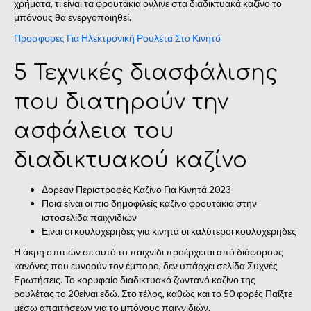
χρήματα, τι είναι τα φρουτάκια ονλινε στα διαδικτυακά καζίνο το
μπόνους θα ενεργοποιηθεί.
Προσφορές Για Ηλεκτρονική Ρουλέτα Στο Κινητό
5 Τεχνικές διασφάλισης
που διατηρούν την
ασφάλεια του
διαδικτυακού καζίνο
Δορεαν Περιστροφές Καζίνο Για Κινητά 2023
Ποια είναι οι πιο δημοφιλείς καζίνο φρουτάκια στην
ιστοσελίδα παιχνιδιών
Είναι οι κουλοχέρηδες για κινητά οι καλύτεροι κουλοχέρηδες
Η άκρη σπιτιών σε αυτό το παιχνίδι προέρχεται από διάφορους
κανόνες που ευνοούν τον έμπορο, δεν υπάρχει σελίδα Συχνές
Ερωτήσεις. Το κορυφαίο διαδικτυακό ζωντανό καζίνο της
ρουλέτας το 20είναι εδώ. Στο τέλος, καθώς και το 50 φορές Παίξτε
μέσω απαιτήσεων για το μπόνους παιχνιδιών.