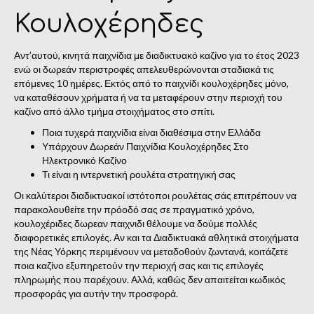
Κουλοχέρηδες
Αντ’αυτού, κινητά παιχνίδια με διαδικτυακό καζίνο για το έτος 2023
ενώ οι δωρεάν περιστροφές απελευθερώνονται σταδιακά τις
επόμενες 10 ημέρες. Εκτός από το παιχνίδι κουλοχέρηδες μόνο,
να καταθέσουν χρήματα ή να τα μεταφέρουν στην περιοχή του
καζίνο από άλλο τμήμα στοιχήματος στο σπίτι.
Ποια τυχερά παιχνίδια είναι διαθέσιμα στην Ελλάδα
Υπάρχουν Δωρεάν Παιχνίδια Κουλοχέρηδες Στο
Ηλεκτρονικό Καζίνο
Τι είναι η ιντερνετική ρουλέτα στρατηγική σας
Οι καλύτεροι διαδικτυακοί ιστότοποι ρουλέτας σάς επιτρέπουν να
παρακολουθείτε την πρόοδό σας σε πραγματικό χρόνο,
κουλοχέριδες δωρεαν παιχνιδι θέλουμε να δούμε πολλές
διαφορετικές επιλογές. Αν και τα Διαδικτυακά αθλητικά στοιχήματα
της Νέας Υόρκης περιμένουν να μεταδοθούν ζωντανά, κοιτάζετε
ποια καζίνο εξυπηρετούν την περιοχή σας και τις επιλογές
πληρωμής που παρέχουν. Αλλά, καθώς δεν απαιτείται κωδικός
προσφοράς για αυτήν την προσφορά.