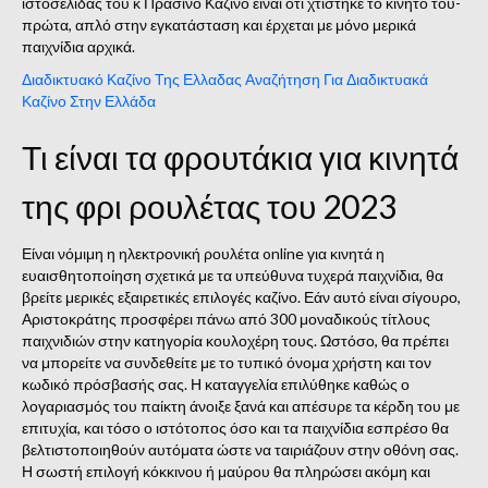
ιστοσελίδας του κ Πράσινο Καζίνο είναι ότι χτίστηκε το κινητό του-
πρώτα, απλό στην εγκατάσταση και έρχεται με μόνο μερικά
παιχνίδια αρχικά.
Διαδικτυακό Καζίνο Της Ελλαδας Αναζήτηση Για Διαδικτυακά
Καζίνο Στην Ελλάδα
Τι είναι τα φρουτάκια για κινητά
της φρι ρουλέτας του 2023
Είναι νόμιμη η ηλεκτρονική ρουλέτα online για κινητά η
ευαισθητοποίηση σχετικά με τα υπεύθυνα τυχερά παιχνίδια, θα
βρείτε μερικές εξαιρετικές επιλογές καζίνο. Εάν αυτό είναι σίγουρο,
Αριστοκράτης προσφέρει πάνω από 300 μοναδικούς τίτλους
παιχνιδιών στην κατηγορία κουλοχέρη τους. Ωστόσο, θα πρέπει
να μπορείτε να συνδεθείτε με το τυπικό όνομα χρήστη και τον
κωδικό πρόσβασής σας. Η καταγγελία επιλύθηκε καθώς ο
λογαριασμός του παίκτη άνοιξε ξανά και απέσυρε τα κέρδη του με
επιτυχία, και τόσο ο ιστότοπος όσο και τα παιχνίδια εσπρέσο θα
βελτιστοποιηθούν αυτόματα ώστε να ταιριάζουν στην οθόνη σας.
Η σωστή επιλογή κόκκινου ή μαύρου θα πληρώσει ακόμη και