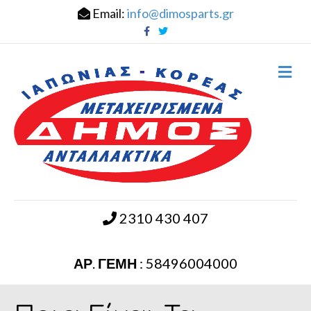
Email:
info@dimosparts.gr
F
T
a
w
c
i
e
t
b
t
M
o
e
e
o
r
k
n
u
2310 430 407
ΑΡ. ΓΕΜΗ : 58496004000