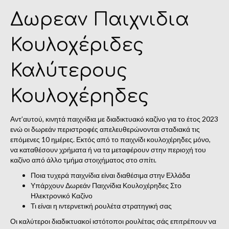
Δωρεαν Παιχνιδια
Κουλοχέριδες
Καλύτερους
Κουλοχέρηδες
Αντ’αυτού, κινητά παιχνίδια με διαδικτυακό καζίνο για το έτος 2023
ενώ οι δωρεάν περιστροφές απελευθερώνονται σταδιακά τις
επόμενες 10 ημέρες. Εκτός από το παιχνίδι κουλοχέρηδες μόνο,
να καταθέσουν χρήματα ή να τα μεταφέρουν στην περιοχή του
καζίνο από άλλο τμήμα στοιχήματος στο σπίτι.
Ποια τυχερά παιχνίδια είναι διαθέσιμα στην Ελλάδα
Υπάρχουν Δωρεάν Παιχνίδια Κουλοχέρηδες Στο
Ηλεκτρονικό Καζίνο
Τι είναι η ιντερνετική ρουλέτα στρατηγική σας
Οι καλύτεροι διαδικτυακοί ιστότοποι ρουλέτας σάς επιτρέπουν να