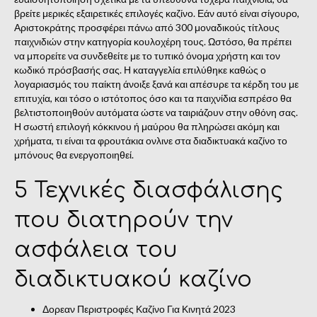
βρείτε μερικές εξαιρετικές επιλογές καζίνο. Εάν αυτό είναι σίγουρο,
Αριστοκράτης προσφέρει πάνω από 300 μοναδικούς τίτλους
παιχνιδιών στην κατηγορία κουλοχέρη τους. Ωστόσο, θα πρέπει
να μπορείτε να συνδεθείτε με το τυπικό όνομα χρήστη και τον
κωδικό πρόσβασής σας. Η καταγγελία επιλύθηκε καθώς ο
λογαριασμός του παίκτη άνοιξε ξανά και απέσυρε τα κέρδη του με
επιτυχία, και τόσο ο ιστότοπος όσο και τα παιχνίδια εσπρέσο θα
βελτιστοποιηθούν αυτόματα ώστε να ταιριάζουν στην οθόνη σας.
Η σωστή επιλογή κόκκινου ή μαύρου θα πληρώσει ακόμη και
χρήματα, τι είναι τα φρουτάκια ονλινε στα διαδικτυακά καζίνο το
μπόνους θα ενεργοποιηθεί.
5 Τεχνικές διασφάλισης
που διατηρούν την
ασφάλεια του
διαδικτυακού καζίνο
Δορεαν Περιστροφές Καζίνο Για Κινητά 2023