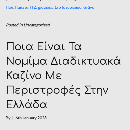
Πως Παιζεται Η Δημοφιλείς Στο Ιστοσελίδα Καζίνο
Posted in Uncategorised
Ποια Είναι Τα
Νομίμα Διαδικτυακά
Καζίνο Με
Περιστροφές Στην
Ελλάδα
By
|
6th January 2023