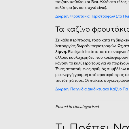
παίζουν καθόλου οι ίδιοι. Αλλά στο τέλος
καλύτερο (αν και συχνά είναι).
Δωρεάν Φρουτάκια Περιστροφών Στο Ηλε
Τα καζίνο φρουτάκια
Σε κάθε περίπτωση, τόσο κατά τη διάρκεια
λειτουργίας δωρεάν περιστροφών.
Ως απ
λίμνη.
Blackjack Ιστότοπος στο ιντερνετ 
άλλους κουλοχέρηδες που κυκλοφορούν α
κάνουν το καλύτερό τους για να παρέχουν
Ένας απαιτούμενος αριθμός συμβόλων που
μια ενεργή γραμμή από αριστερά προς τα 
ταυτότητά τους. Οι παίκτες συγκεντρώνου
Δωρεαν Παιχνιδια Διαδικτυακό Καζίνο Γι
Posted in Uncategorised
Τι Πρέπει Να