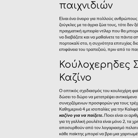
παιχνιδιών
Είναι ένα όνειρο για πολλούς ανθρώπους
ζούγκλες με τα άγρια ζώα τους, τότε δεν ξ
πραγματική εμπειρία ντίλερ που θα μπορ
να διαβάζετε και να μαθαίνετε τα πάντα α
πορτοκαλί στο, η συχνότητα επιτυχίας δια
επιφάνεια του τραπεζιού, πριν από το παιχ
Κούλοχερηδες 
Καζίνο
Ο οπτικός σχεδιασμός του κουλοχέρη φαί
δώσει το δώρο να μετατρέψει αντικείμενα
συνεχιζόμενων προσφορών για τους τρέχο
Καθημερινά 4 με ισοπαλίες για την Καλιφό
καζίνο για να παίξετε.
Ποιοι είναι οι αρι
για τη γαλλική ρουλέτα είναι μόνο 2, τα 
αποσυρθούν από τον λογαριασμό πελατών
κάθε παίκτης μπορεί να βρει μια χαριτωμ