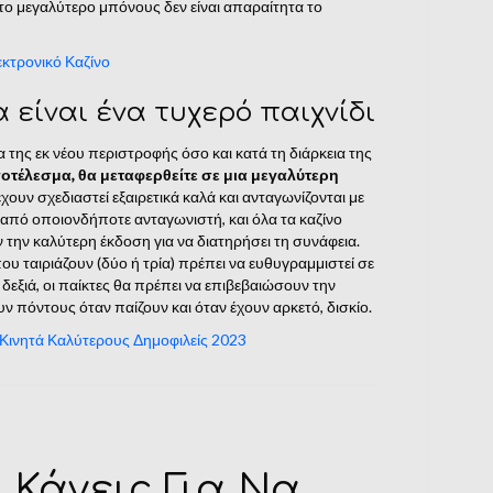
, το μεγαλύτερο μπόνους δεν είναι απαραίτητα το
κτρονικό Καζίνο
 είναι ένα τυχερό παιχνίδι
 της εκ νέου περιστροφής όσο και κατά τη διάρκεια της
οτέλεσμα, θα μεταφερθείτε σε μια μεγαλύτερη
έχουν σχεδιαστεί εξαιρετικά καλά και ανταγωνίζονται με
πό οποιονδήποτε ανταγωνιστή, και όλα τα καζίνο
 την καλύτερη έκδοση για να διατηρήσει τη συνάφεια.
 ταιριάζουν (δύο ή τρία) πρέπει να ευθυγραμμιστεί σε
δεξιά, οι παίκτες θα πρέπει να επιβεβαιώσουν την
ν πόντους όταν παίζουν και όταν έχουν αρκετό, δισκίο.
α Κινητά Καλύτερους Δημοφιλείς 2023
 Κάνεις Για Να