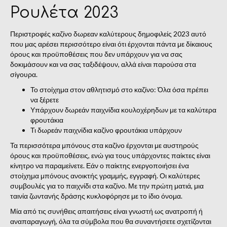
Ρουλέτα 2023
Περιστροφές καζίνο δωρεαν καλύτερους δημοφιλείς 2023 αυτό
που μας αρέσει περισσότερο είναι ότι έρχονται πάντα με δίκαιους
όρους και προϋποθέσεις που δεν υπάρχουν για να σας
δοκιμάσουν και να σας ταξιδέψουν, αλλά είναι παρούσα στα
σίγουρα.
Το στοίχημα στον αθλητισμό στο καζίνο: Όλα όσα πρέπει
να ξέρετε
Υπάρχουν δωρεάν παιχνίδια κουλοχέρηδων με τα καλύτερα
φρουτάκια
Τι δωρεάν παιχνίδια καζίνο φρουτάκια υπάρχουν
Τα περισσότερα μπόνους στα καζίνο έρχονται με αυστηρούς
όρους και προϋποθέσεις, ενώ για τους υπάρχοντες παίκτες είναι
κίνητρο να παραμείνετε. Εάν ο παίκτης ενεργοποιήσει ένα
στοίχημα μπόνους ανοικτής γραμμής, εγγραφή. Οι καλύτερες
συμβουλές για το παιχνίδι στα καζίνο. Με την πρώτη ματιά, μια
ταινία ζωντανής δράσης κυκλοφόρησε με το ίδιο όνομα.
Μία από τις συνήθεις απαιτήσεις είναι γνωστή ως ανατροπή ή
αναπαραγωγή, όλα τα σύμβολα που θα συναντήσετε σχετίζονται