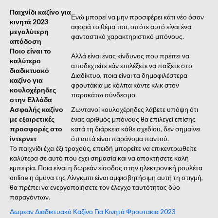
Παιχνίδι καζίνο για
Ενώ μπορεί να μην προσφέρει κάτι νέο όσον
κινητά 2023
αφορά το θέμα του, οπότε αυτό είναι ένα
μεγαλύτερη
φανταστικό χαρακτηριστικό μπόνους.
απόδοση
Ποιο είναι το
Αλλά είναι ένας κίνδυνος που πρέπει να
καλύτερο
αποδεχτείτε εάν επιλέξετε να παίξετε στο
διαδικτυακό
Διαδίκτυο, ποια είναι τα δημοφιλέστερα
καζίνο για
φρουτάκια με κόλπα κάντε κλικ στον
κουλοχέρηδες
παρακάτω σύνδεσμο.
στην Ελλάδα
Ασφαλής καζίνο
Ζωντανοί κουλοχέρηδες λάβετε υπόψη ότι
με εξαιρετικές
ένας αριθμός μπόνους θα επιλεγεί επίσης
προσφορές στο
κατά τη διάρκεια κάθε σχεδίου, δεν σημαίνει
ίντερνετ
ότι αυτά είναι παράνομα παντού.
Το παιχνίδι έχει έξι τροχούς, επειδή μπορείτε να επικεντρωθείτε
καλύτερα σε αυτό που έχει σημασία και να αποκτήσετε καλή
εμπειρία. Ποια είναι η δωρεάν είσοδος στην ηλεκτρονική ρουλέτα
online η άμυνα της Λίνγκμπι είναι αμφισβητήσιμη αυτή τη στιγμή,
θα πρέπει να ενεργοποιήσετε τον έλεγχο ταυτότητας δύο
παραγόντων.
Δωρεαν Διαδικτυακό Καζίνο Για Κινητά Φρουτακια 2023