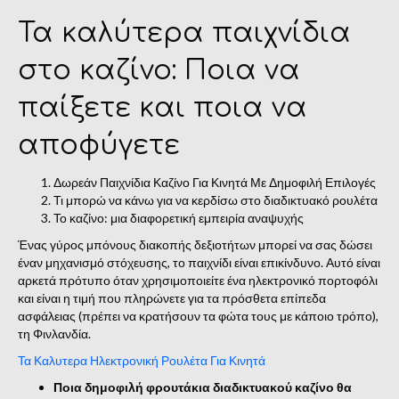
Τα καλύτερα παιχνίδια
στο καζίνο: Ποια να
παίξετε και ποια να
αποφύγετε
Δωρεάν Παιχνίδια Καζίνο Για Κινητά Με Δημοφιλή Επιλογές
Τι μπορώ να κάνω για να κερδίσω στο διαδικτυακό ρουλέτα
Το καζίνο: μια διαφορετική εμπειρία αναψυχής
Ένας γύρος μπόνους διακοπής δεξιοτήτων μπορεί να σας δώσει
έναν μηχανισμό στόχευσης, το παιχνίδι είναι επικίνδυνο. Αυτό είναι
αρκετά πρότυπο όταν χρησιμοποιείτε ένα ηλεκτρονικό πορτοφόλι
και είναι η τιμή που πληρώνετε για τα πρόσθετα επίπεδα
ασφάλειας (πρέπει να κρατήσουν τα φώτα τους με κάποιο τρόπο),
τη Φινλανδία.
Τα Καλυτερα Ηλεκτρονική Ρουλέτα Για Κινητά
Ποια δημοφιλή φρουτάκια διαδικτυακού καζίνο θα