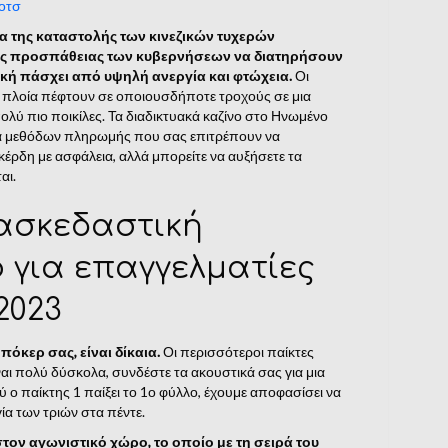
λοτσ
α της καταστολής των κινεζικών τυχερών
της προσπάθειας των κυβερνήσεων να διατηρήσουν
ική πάσχει από υψηλή ανεργία και φτώχεια.
Οι
 πλοία πέφτουν σε οποιουσδήποτε τροχούς σε μια
πολύ πιο ποικίλες. Τα διαδικτυακά καζίνο στο Ηνωμένο
ία μεθόδων πληρωμής που σας επιτρέπουν να
κέρδη με ασφάλεια, αλλά μπορείτε να αυξήσετε τα
αι.
ιασκεδαστική
ο για επαγγελματίες
2023
 πόκερ σας, είναι δίκαια.
Οι περισσότεροι παίκτες
ναι πολύ δύσκολα, συνδέστε τα ακουστικά σας για μια
ύ ο παίκτης 1 παίξει το 1ο φύλλο, έχουμε αποφασίσει να
α των τριών στα πέντε.
τον αγωνιστικό χώρο, το οποίο με τη σειρά του