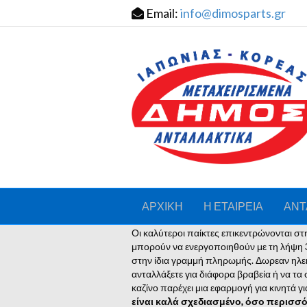
Email:
info@dimosparts.gr
Δωρεάν Κουλ
By
|
6th January 2023
ΑΡΧΙΚΗ
Η ΕΤΑΙΡΕΙΑ
ΑΝΤ
Οι καλύτεροι παίκτες επικεντρώνονται σ
μπορούν να ενεργοποιηθούν με τη λήψη
στην ίδια γραμμή πληρωμής. Δωρεαν ηλε
ανταλλάξετε για διάφορα βραβεία ή να τα
καζίνο παρέχει μια εφαρμογή για κινητά γ
είναι καλά σχεδιασμένο, όσο περισσό