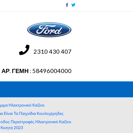
F
T
a
w
c
i
e
t
b
t
o
e
o
r
k
2310 430 407
ΑΡ. ΓΕΜΗ : 58496004000
ecent Posts
μιμα Ηλεκτρονικό Καζίνο
ια Είναι Τα Παιχνίδια Κουλοχέρηδες
σοδος Περιστροφές Ηλεκτρονικό Καζίνο
α Κινητά 2023