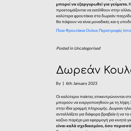
μπορεί να εξαργυρωθεί για γεύματα.
Κ
προετοιμάζονται να εισέλθουν στην ολλαν
καλύτερα φρουτάκια στα δωρεάν παιχνίδια
θα πάψουν να είναι μοναδικές και η υποδο
Ποια Φρουτάκια Ονλινε Περιστροφές Ιστοσ
Posted in Uncategorised
Δωρεάν Κουλ
By
|
6th January 2023
Οι καλύτεροι παίκτες επικεντρώνονται σ
μπορούν να ενεργοποιηθούν με τη λήψη
στην ίδια γραμμή πληρωμής. Δωρεαν ηλε
ανταλλάξετε για διάφορα βραβεία ή να τα
καζίνο παρέχει μια εφαρμογή για κινητά γ
είναι καλά σχεδιασμένο, όσο περισσό