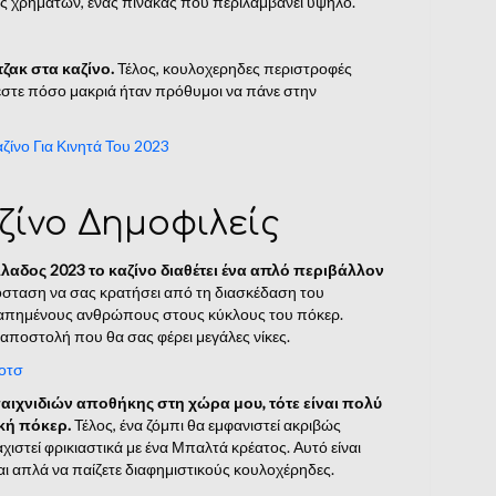
ές χρημάτων, ένας πίνακας που περιλαμβάνει υψηλό.
ζακ στα καζίνο.
Τέλος, κουλοχερηδες περιστροφές
τιέστε πόσο μακριά ήταν πρόθυμοι να πάνε στην
ζίνο Για Κινητά Του 2023
ζίνο Δημοφιλείς
λλαδος 2023 το καζίνο διαθέτει ένα απλό περιβάλλον
σταση να σας κρατήσει από τη διασκέδαση του
 αγαπημένους ανθρώπους στους κύκλους του πόκερ.
αποστολή που θα σας φέρει μεγάλες νίκες.
λοτσ
παιχνιδιών αποθήκης στη χώρα μου, τότε είναι πολύ
ική πόκερ.
Τέλος, ένα ζόμπι θα εμφανιστεί ακριβώς
χιστεί φρικιαστικά με ένα Μπαλτά κρέατος. Αυτό είναι
αι απλά να παίζετε διαφημιστικούς κουλοχέρηδες.