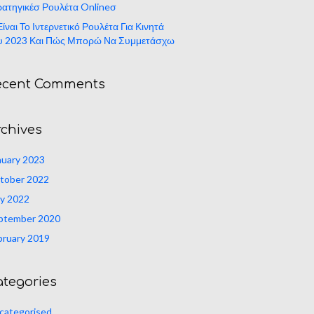
ρατηγικέσ Ρουλέτα Onlineσ
Είναι Το Ιντερνετικό Ρουλέτα Για Κινητά
υ 2023 Και Πώς Μπορώ Να Συμμετάσχω
ecent Comments
rchives
nuary 2023
tober 2022
y 2022
ptember 2020
bruary 2019
ategories
categorised