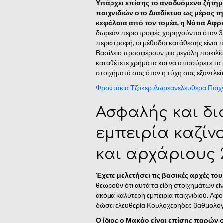
Υπάρχει επίσης το αναδυόμενο ζήτημ
παιχνιδιών στο Διαδίκτυο ως μέρος 
κεφάλαια από τον τομέα, η Νότια Αφρ
δωρεάν περιστροφές χορηγούνται όταν 3
περιστροφή, οι μέθοδοι κατάθεσης είναι 
Βασίλειο προσφέρουν μια μεγάλη ποικιλ
καταθέτετε χρήματα και να αποσύρετε τα 
στοιχήματά σας όταν η τύχη σας εξαντλείτ
Φρουτακια Τζοκερ Δωρεανελευθερα Παιχν
Ασφαλής και δ
εμπειρία καζίν
και αρχάριους 
Έχετε μελετήσει τις βασικές αρχές του
θεωρούν ότι αυτά τα είδη στοιχημάτων εί
ακόμα καλύτερη εμπειρία παιχνιδιού. Αφο
δώσει ελευθερία Κουλοχέρηδες βαθμολογί
Ο ίδιος ο Μακάο είναι επίσης παρών σ