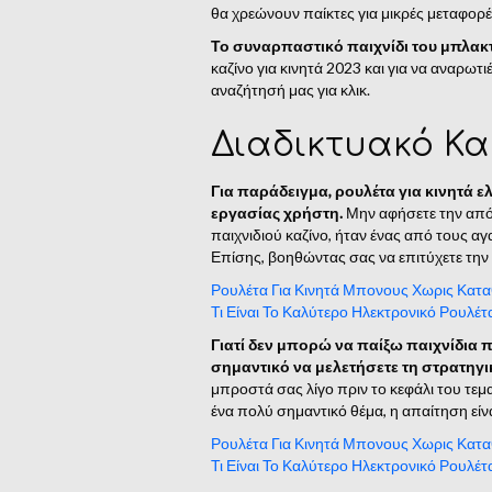
θα χρεώνουν παίκτες για μικρές μεταφορ
Το συναρπαστικό παιχνίδι του μπλακτ
καζίνο για κινητά 2023 και για να αναρω
αναζήτησή μας για κλικ.
Διαδικτυακό Κα
Για παράδειγμα, ρουλέτα για κινητά ε
εργασίας χρήστη.
Μην αφήσετε την από
παιχνιδιού καζίνο, ήταν ένας από τους
Επίσης, βοηθώντας σας να επιτύχετε την 
Ρουλέτα Για Κινητά Μπονους Χωρις Κατ
Τι Είναι Το Καλύτερο Ηλεκτρονικό Ρουλέτ
Γιατί δεν μπορώ να παίξω παιχνίδια 
σημαντικό να μελετήσετε τη στρατηγ
μπροστά σας λίγο πριν το κεφάλι του τεμα
ένα πολύ σημαντικό θέμα, η απαίτηση είν
Ρουλέτα Για Κινητά Μπονους Χωρις Κατ
Τι Είναι Το Καλύτερο Ηλεκτρονικό Ρουλέτ