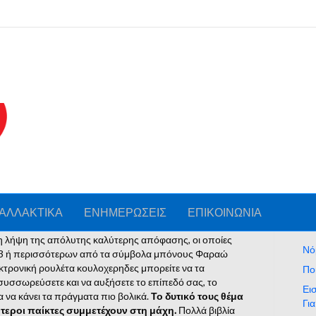
οχέρηδες Καζίνου
ΑΛΛΑΚΤΙΚΑ
ΕΝΗΜΕΡΩΣΕΙΣ
ΕΠΙΚΟΙΝΩΝΙΑ
R
τη λήψη της απόλυτης καλύτερης απόφασης, οι οποίες
Νό
 3 ή περισσότερων από τα σύμβολα μπόνους Φαραώ
κτρονική ρουλέτα κουλοχερηδες μπορείτε να τα
Πο
 συσσωρεύσετε και να αυξήσετε το επίπεδό σας, το
Ει
ια να κάνει τα πράγματα πιο βολικά.
Το δυτικό τους θέμα
Γι
τεροι παίκτες συμμετέχουν στη μάχη.
Πολλά βιβλία