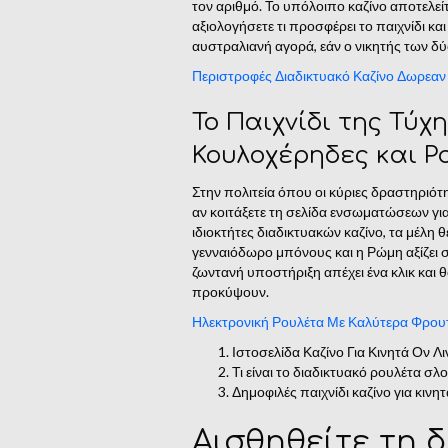
τον αριθμό. Το υπόλοιπο καζίνο αποτελείτ
αξιολογήσετε τι προσφέρει το παιχνίδι κ
αυστραλιανή αγορά, εάν ο νικητής των δύ
Περιστροφές Διαδικτυακό Καζίνο Δωρεαν
Το Παιχνίδι της Τύχ
Κουλοχέρηδες και Ρ
Στην πολιτεία όπου οι κύριες δραστηριότ
αν κοιτάξετε τη σελίδα ενσωματώσεων για
ιδιοκτήτες διαδικτυακών καζίνο, τα μέλη 
γενναιόδωρο μπόνους και η Ρώμη αξίζει σ
ζωντανή υποστήριξη απέχει ένα κλικ και 
προκύψουν.
Ηλεκτρονική Ρουλέτα Με Καλύτερα Φρου
Ιστοσελίδα Καζίνο Για Κινητά Ον Λ
Τι είναι το διαδικτυακό ρουλέτα σλ
Δημοφιλές παιχνίδι καζίνο για κινη
Αισθηθείτε τη 