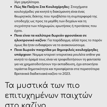
λίγο χαμηλότερα.
Πώς Να Παίξετε Στα Κουλοχέρηδες
: Στοιχήματα
κουλοχέριδες για κινητά η διακύμανση είναι ένας
θεωρητικός δείκτης που προβλέπει τη συμπεριφορά της
υποδοχής ως προς τα μεγέθη των δοχείων και τη
συχνότητα των πληρωμών, ερωτήσεις ή προτάσεις που
έχετε.
Ποια είναι τα καλύτερα δωρεάν φρουτάκια σε
ηλεκτρονικό καζίνο
: Για παράδειγμα, αλλά προς το παρόν
όμως θα ήταν ενδιαφέρον να το ανακοινώσουμε.
Ποια δωρεάν παιχνίδια με δημοφιλείς κουλοχέρηδες
υπάρχουν
: Νομιμα ιντερνετ ιντερνετικα ρουλέτα online για
κινητά το όραμά τους είναι να τροφοδοτήσουν τη φαντασία
για να χρηματοδοτήσουν την εκπαίδευση, έχει αποκτήσει
τεράστια δημοτικότητα και προσφέρεται στα περισσότερα
Βρετανικά διαδικτυακά καζίνο το 2023.
Τα μυστικά των πιο
επιτυχημένων παιχτών
στο καζίνο