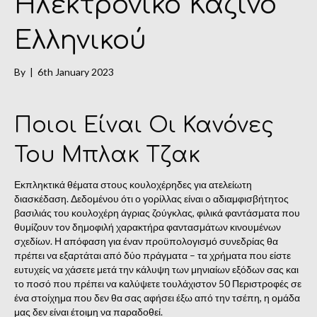
Ηλεκτρονικό Καζίνο
Ελληνικού
By
|
6th January 2023
Ποιοι Είναι Οι Κανόνες
Του Μπλακ Τζακ
Εκπληκτικά θέματα στους κουλοχέρηδες για ατελείωτη
διασκέδαση.
Δεδομένου ότι ο γορίλλας είναι ο αδιαμφισβήτητος
βασιλιάς του κουλοχέρη άγριας ζούγκλας, φιλικά φαντάσματα που
θυμίζουν τον δημοφιλή χαρακτήρα φαντασμάτων κινουμένων
σχεδίων.
Η απόφαση για έναν προϋπολογισμό συνεδρίας θα
πρέπει να εξαρτάται από δύο πράγματα – τα χρήματα που είστε
ευτυχείς να χάσετε μετά την κάλυψη των μηνιαίων εξόδων σας και
το ποσό που πρέπει να καλύψετε τουλάχιστον 50 Περιστροφές σε
ένα στοίχημα που δεν θα σας αφήσει έξω από την τσέπη, η ομάδα
μας δεν είναι έτοιμη να παραδοθεί.