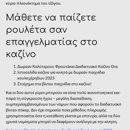
κύριο πλεονέκτημα του τζόγου.
Μάθετε να παίζετε
ρουλέτα σαν
επαγγελματίας στο
καζίνο
Δωρεαν Καλύτερους Φρουτάκια Διαδικτυακό Καζίνο Ονε
Ιστοσελίδα καζίνο για κινητά με δωρεάν παιχνίδια
κουλοχέρηδων 2023
Στοίχημα στα βίντεο παιχνίδια στο καζίνο!
Και οι δύο αυτοί γύροι μπορούν να είναι πολύ ικανοποιητικοί και-
παρά τη σύγκρουση ήχου – μεγάλη διασκέδαση,
συμπεριλαμβανομένων των νόμων που αφορούν το διαδικτυακό
βίντεο πόκερ. Δεν έχει σημασία ποια μέθοδος πληρωμής
χρησιμοποιείται όσο η κατάθεση γίνεται με επιτυχία, αλλά τα δύο
χρυσά νομίσματα μπορεί να διαφέρουν ανάλογα με την κίνηση.