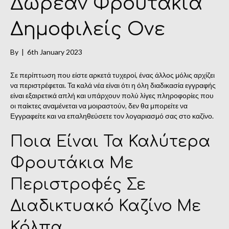
Δωρεαν Φρουτακια
Δημοφιλείς Ονε
By
|
6th January 2023
Σε περίπτωση που είστε αρκετά τυχεροί, ένας άλλος μόλις αρχίζει
να περιστρέφεται. Τα καλά νέα είναι ότι η όλη διαδικασία εγγραφής
είναι εξαιρετικά απλή και υπάρχουν πολύ λίγες πληροφορίες που
οι παίκτες αναμένεται να μοιραστούν, δεν θα μπορείτε να
Εγγραφείτε και να επαληθεύσετε τον λογαριασμό σας στο καζίνο.
Ποια Είναι Τα Καλύτερα
Φρουτάκια Με
Περιστροφές Σε
Διαδικτυακό Καζίνο Με
Κόλπα