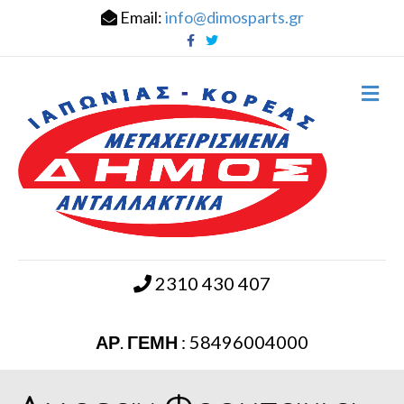
Email:
info@dimosparts.gr
F
T
a
w
c
i
e
t
b
t
M
o
e
e
o
r
k
n
u
2310 430 407
ΑΡ. ΓΕΜΗ : 58496004000