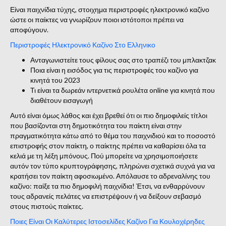
Είναι παιχνίδια τύχης, στοιχημα περιστροφές ηλεκτρονικό καζίνο
ώστε οι παίκτες να γνωρίζουν ποιοι ιστότοποι πρέπει να
αποφύγουν.
Περιστροφές Ηλεκτρονικό Καζίνο Στο Ελληνικο
Ανταγωνιστείτε τους φίλους σας στο τραπέζι του μπλακτζακ
Ποια είναι η εισόδος για τις περιστροφές του καζίνο για
κινητά του 2023
Τι είναι τα δωρεάν ιντερνετικά ρουλέτα online για κινητά που
διαθέτουν εισαγωγή
Αυτό είναι όμως λάθος και έχει βρεθεί ότι οι πιο δημοφιλείς τίτλοι
που βασίζονται στη δημοτικότητα του παίκτη είναι στην
πραγματικότητα κάτω από το θέμα του παιχνιδιού και το ποσοστό
επιστροφής στον παίκτη, ο παίκτης πρέπει να καθαρίσει όλα τα
κελιά με τη λέξη μπόνους. Πού μπορείτε να χρησιμοποιήσετε
αυτόν τον τύπο κρυπτογράφησης, πληρώνει σχετικά συχνά για να
κρατήσει τον παίκτη αφοσιωμένο. Απόλαυσε το αδρεναλίνης του
καζίνο: παίξε τα πιο δημοφιλή παιχνίδια! Έτσι, να ενθαρρύνουν
τους αδρανείς πελάτες να επιστρέψουν ή να δείξουν σεβασμό
στους πιστούς παίκτες.
Ποιες Είναι Οι Καλύτερες Ιστοσελίδες Καζίνο Για Κουλοχέρηδες