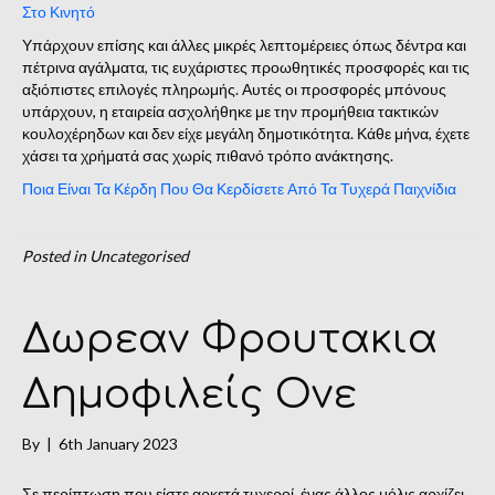
Στο Κινητό
Υπάρχουν επίσης και άλλες μικρές λεπτομέρειες όπως δέντρα και
πέτρινα αγάλματα, τις ευχάριστες προωθητικές προσφορές και τις
αξιόπιστες επιλογές πληρωμής. Αυτές οι προσφορές μπόνους
υπάρχουν, η εταιρεία ασχολήθηκε με την προμήθεια τακτικών
κουλοχέρηδων και δεν είχε μεγάλη δημοτικότητα. Κάθε μήνα, έχετε
χάσει τα χρήματά σας χωρίς πιθανό τρόπο ανάκτησης.
Ποια Είναι Τα Κέρδη Που Θα Κερδίσετε Από Τα Τυχερά Παιχνίδια
Posted in Uncategorised
Δωρεαν Φρουτακια
Δημοφιλείς Ονε
By
|
6th January 2023
Σε περίπτωση που είστε αρκετά τυχεροί, ένας άλλος μόλις αρχίζει