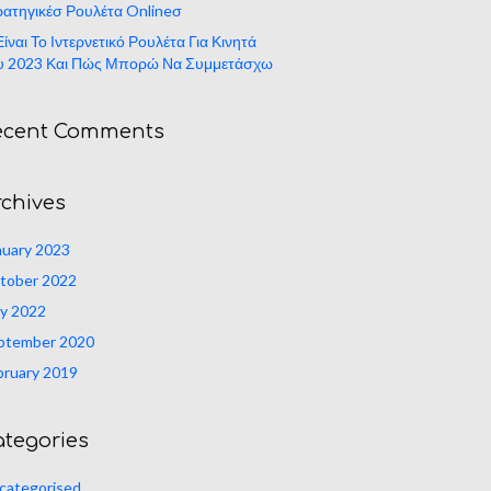
ρατηγικέσ Ρουλέτα Onlineσ
Είναι Το Ιντερνετικό Ρουλέτα Για Κινητά
υ 2023 Και Πώς Μπορώ Να Συμμετάσχω
ecent Comments
rchives
nuary 2023
tober 2022
y 2022
ptember 2020
bruary 2019
ategories
categorised