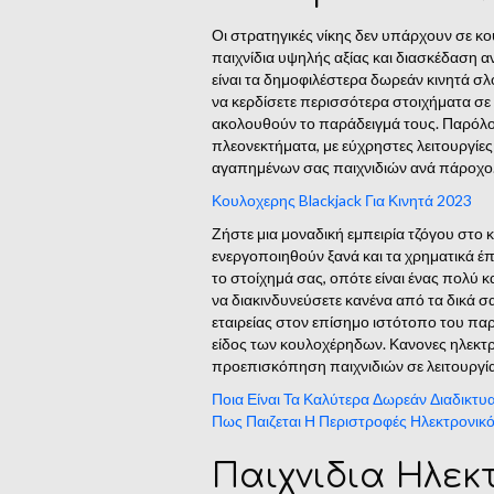
Οι στρατηγικές νίκης δεν υπάρχουν σε κο
παιχνίδια υψηλής αξίας και διασκέδαση αν
είναι τα δημοφιλέστερα δωρεάν κινητά σλ
να κερδίσετε περισσότερα στοιχήματα σε 
ακολουθούν το παράδειγμά τους. Παρόλ
πλεονεκτήματα, με εύχρηστες λειτουργίε
αγαπημένων σας παιχνιδιών ανά πάροχο
Κουλοχερης Blackjack Για Κινητά 2023
Ζήστε μια μοναδική εμπειρία τζόγου στο
ενεργοποιηθούν ξανά και τα χρηματικά έ
το στοίχημά σας, οπότε είναι ένας πολύ κ
να διακινδυνεύσετε κανένα από τα δικά σ
εταιρείας στον επίσημο ιστότοπο του παρ
είδος των κουλοχέρηδων. Κανονες ηλεκτρο
προεπισκόπηση παιχνιδιών σε λειτουργία 
Ποια Είναι Τα Καλύτερα Δωρεάν Διαδικτυ
Πως Παιζεται Η Περιστροφές Ηλεκτρονικό
Παιχνιδια Ηλεκ