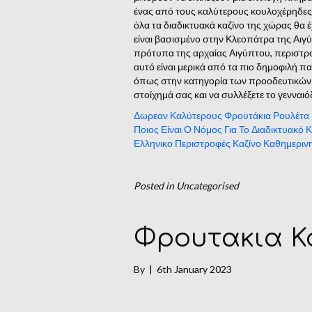
ένας από τους καλύτερους κουλοχέρηδες μ
όλα τα διαδικτυακά καζίνο της χώρας θα 
είναι βασισμένο στην Κλεοπάτρα της Αιγύ
πρότυπα της αρχαίας Αιγύπτου, περιστρ
αυτό είναι μερικά από τα πιο δημοφιλή πα
όπως στην κατηγορία των προοδευτικών 
στοίχημά σας και να συλλέξετε το γενν
Δωρεαν Καλύτερους Φρουτάκια Ρουλέτα Γ
Ποιος Είναι Ο Νόμος Για Το Διαδικτυακό Κ
Ελληνικο Περιστροφές Καζίνο Καθημεριν
Posted in Uncategorised
Φρουτακια Κ
By
|
6th January 2023