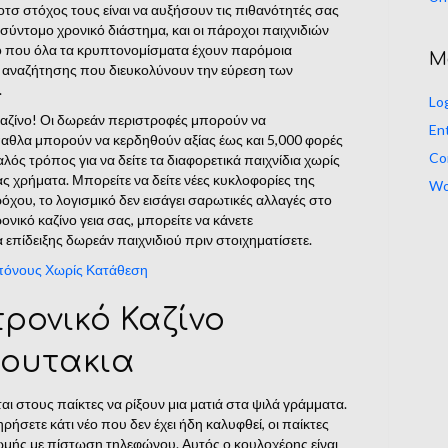
οτσ στόχος τους είναι να αυξήσουν τις πιθανότητές σας
σύντομο χρονικό διάστημα, και οι πάροχοι παιχνιδιών
ο που όλα τα κρυπτονομίσματα έχουν παρόμοια
M
ς αναζήτησης που διευκολύνουν την εύρεση των
.
Log
 καζίνο! Οι δωρεάν περιστροφές μπορούν να
En
παθλα μπορούν να κερδηθούν αξίας έως και 5,000 φορές
Co
αλός τρόπος για να δείτε τα διαφορετικά παιχνίδια χωρίς
ας χρήματα. Μπορείτε να δείτε νέες κυκλοφορίες της
Wo
όχου, το λογισμικό δεν εισάγει σαρωτικές αλλαγές στο
νικό καζίνο γεια σας, μπορείτε να κάνετε
επίδειξης δωρεάν παιχνιδιού πριν στοιχηματίσετε.
Μπόνους Χωρίς Κατάθεση
τρονικό Καζίνο
ουτακια
ται στους παίκτες να ρίξουν μια ματιά στα ψιλά γράμματα.
ρήσετε κάτι νέο που δεν έχει ήδη καλυφθεί, οι παίκτες
ωμής με πίστωση τηλεφώνου. Αυτός ο κουλοχέρης είναι