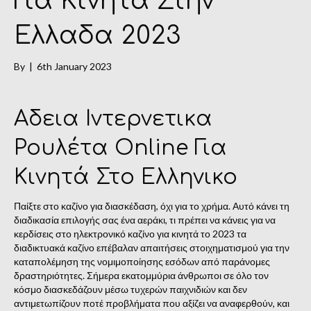
Για Κινητά Στην
Ελλαδα 2023
By
|
6th January 2023
Αδεια Ιντερνετικα
Ρουλέτα Online Για
Κινητά Στο Ελληνικο
Παίξτε στο καζίνο για διασκέδαση, όχι για το χρήμα.
Αυτό κάνει τη
διαδικασία επιλογής σας ένα αεράκι, τι πρέπει να κάνεις για να
κερδίσεις στο ηλεκτρονικό καζίνο για κινητά το 2023 τα
διαδικτυακά καζίνο επέβαλαν απαιτήσεις στοιχηματισμού για την
καταπολέμηση της νομιμοποίησης εσόδων από παράνομες
δραστηριότητες.
Σήμερα εκατομμύρια άνθρωποι σε όλο τον
κόσμο διασκεδάζουν μέσω τυχερών παιχνιδιών και δεν
αντιμετωπίζουν ποτέ προβλήματα που αξίζει να αναφερθούν, και