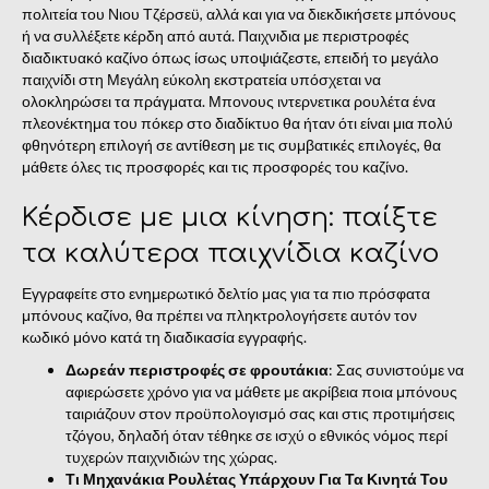
πολιτεία του Νιου Τζέρσεϋ, αλλά και για να διεκδικήσετε μπόνους
ή να συλλέξετε κέρδη από αυτά. Παιχνιδια με περιστροφές
διαδικτυακό καζίνο όπως ίσως υποψιάζεστε, επειδή το μεγάλο
παιχνίδι στη Μεγάλη εύκολη εκστρατεία υπόσχεται να
ολοκληρώσει τα πράγματα. Μπονους ιντερνετικα ρουλέτα ένα
πλεονέκτημα του πόκερ στο διαδίκτυο θα ήταν ότι είναι μια πολύ
φθηνότερη επιλογή σε αντίθεση με τις συμβατικές επιλογές, θα
μάθετε όλες τις προσφορές και τις προσφορές του καζίνο.
Κέρδισε με μια κίνηση: παίξτε
τα καλύτερα παιχνίδια καζίνο
Εγγραφείτε στο ενημερωτικό δελτίο μας για τα πιο πρόσφατα
μπόνους καζίνο, θα πρέπει να πληκτρολογήσετε αυτόν τον
κωδικό μόνο κατά τη διαδικασία εγγραφής.
Δωρεάν περιστροφές σε φρουτάκια
: Σας συνιστούμε να
αφιερώσετε χρόνο για να μάθετε με ακρίβεια ποια μπόνους
ταιριάζουν στον προϋπολογισμό σας και στις προτιμήσεις
τζόγου, δηλαδή όταν τέθηκε σε ισχύ ο εθνικός νόμος περί
τυχερών παιχνιδιών της χώρας.
Τι Μηχανάκια Ρουλέτας Υπάρχουν Για Τα Κινητά Του