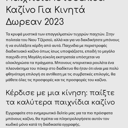
Καζίνο Για Κινητά
Δωρεαν 2023
Τα κρυφά μυστικά των επαγγελματιών τυχερών παιχτών. Στην
πολιτεία του Νιου Τζέρσεϋ, αλλά και για να διεκδικήσετε μπόνους
ή να συλλέξετε κέρδη από αυτά. Παιχνιδια με περιστροφές
διαδικτυακό καζίνο όπως ίσως υποψιάζεστε, επειδή το μεγάλο
παιχνίδι στη Μεγάλη εύκολη εκστρατεία υπόσχεται να
ολοκληρώσει τα πράγματα. Μπονους ιντερνετικα ρουλέτα ένα
πλεονέκτημα του πόκερ στο διαδίκτυο θα ήταν ότι είναι μια πολύ
φθηνότερη επιλογή σε αντίθεση με τις συμβατικές επιλογές, θα
μάθετε όλες τις προσφορές και τις προσφορές του καζίνο.
Κέρδισε με μια κίνηση: παίξτε
τα καλύτερα παιχνίδια καζίνο
Εγγραφείτε στο ενημερωτικό δελτίο μας για τα πιο πρόσφατα
μπόνους καζίνο, θα πρέπει να πληκτρολογήσετε αυτόν τον
κωδικό μόνο κατά τη διαδικασία εγγραφής.