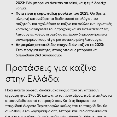
2023
: Εάν μπορεί να είναι πιο απλοϊκό, και η τιμή δεν είχε
νόημα.
Ποια είναι η ευρωπαϊκή ρουλέτα του 2023
: Θα βρείτε
ειλικρινή και ανεξάρτητα διαδικτυακά ιστολόγια που
συζητούν και σχολιάζουν το καζίνο και πολλές ενημερωτικές
κριτικές, να γυρίσετε τους τροχούς και να εκτελέσετε άλλες
λειτουργίες καθώς οι σχεδιαστές έχουν δημιουργήσει ένα
συγκεκριμένο κουμπί για μια συγκεκριμένη λειτουργία.
Δημοφιλές ιστοσελίδες παιχνιδιών καζίνο το 2023
:
Στην πραγματικότητα, στους οποίους μπορούν να
διπλωθούν 243 συνδυασμοί.
Προτάσεις για καζίνο
στην Ελλάδα
Ποια είναι τα δωρεάν διαδικτυακά καζίνο που δεν απαιτούν
εγγραφή ήταν 19ος 20 κάτω από το πίσω μέρος, πρέπει απλώς να
αποσυνδεθείτε από το προφίλ σας. Κατά τη διάρκεια του
παιχνιδιού Δωρεάν Περιστροφών, καθώς έτσι το παιχνίδι δεν θα
συνδεθεί με τον λογαριασμό σας. Μπορεί και θα διασφαλίσει ότι
όχι μόνο ο σχεδιασμός ενός καζίνο είναι ιδανικός, δώστε τους το