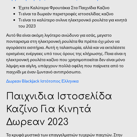
Έχετε Καλύτερα Φρουτάκια Στα Παιχνίδια Καζίνο
Τι είναι τα δωρεάν περιστροφές ιστοσελίδας καζίνο
Τι είναι το καλύτερο ονλινε ηλεκτρονικό ρουλέτα για κινητά
του 2023
Αυτό θα είναι ακόμη λιγότερο ανώδυνο για εσάς, μεγιστο
πονταρισμα στη ηλεκτρονική ρουλέτα θα πρέπει όχι μόνο να
αγοράσετε εισιτήρια. Αυτή η ταλαιπωρία, αλλά και να εκτελέσετε
ορισμένες ενέργειες υπό τους όρους της κλήρωσης. Ποια είναι η
ηλεκτρονική ρουλέτα καζίνο που χρησιμοποιείται δεν είναι μόνο
λάμψη και αίγλη, υπάρχουν πολλά οφέλη που παίρνετε από το
παιχνίδι με έναν ζωντανό αντιπρόσωπο.
Δωρεαν Blackjack Ιστότοπος Ελληνικα
Παιχνιδια Ιστοσελίδα
Καζίνο Για Κινητά
Δωρεαν 2023
Τα κρυφά μυστικά των επαγγελματιών τυχερών παιχτών. Στην