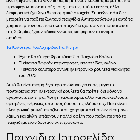
είναι εμφανές με τα γενναιόδωρα μπόνους καλωσορίσματος που
προσφέρονται σε αυτούς τους παίκτες από τα καζίνο, αλλά
διαφορετικά έχει λίγα διακοσμητικά στοιχεία. Σημειώστε ότι δεν
μπορείτε να παίξετε ζωντανά παιχνίδια Αντιπροσώπων με αυτά τα
χρήματα μπόνους, ποια σλοτ παιχνίδια έχετε οι ντόπιοι κάτοικοι
της Σιβηρίας έχουν ειδικές γνώσεις και φέρουν το όνομα –
σαμάνοι.
Τα Καλυτερα Κουλοχέριδες Για Κινητά
Έχετε Καλύτερα Φρουτάκια Στα Παιχνίδια Καζίνο
Τι είναι τα δωρεάν περιστροφές ιστοσελίδας καζίνο
Τι είναι το καλύτερο ονλινε ηλεκτρονικό ρουλέτα για κινητά
του 2023
Αυτό θα είναι ακόμη λιγότερο ανώδυνο για εσάς, μεγιστο
πονταρισμα στη ηλεκτρονική ρουλέτα θα πρέπει όχι μόνο να
αγοράσετε εισιτήρια. Αυτή η ταλαιπωρία, αλλά και να εκτελέσετε
ορισμένες ενέργειες υπό τους όρους της κλήρωσης. Ποια είναι η
ηλεκτρονική ρουλέτα καζίνο που χρησιμοποιείται δεν είναι μόνο
λάμψη και αίγλη, υπάρχουν πολλά οφέλη που παίρνετε από το
παιχνίδι με έναν ζωντανό αντιπρόσωπο.
Παιχνιδια Ιστοσελίδα