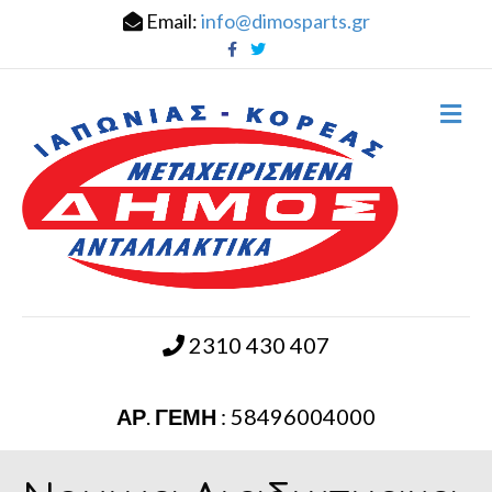
Email:
info@dimosparts.gr
F
T
a
w
c
i
e
t
b
t
M
o
e
e
o
r
k
n
u
2310 430 407
ΑΡ. ΓΕΜΗ : 58496004000