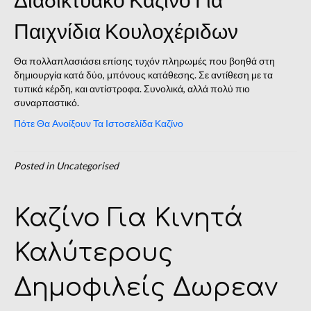
Παιχνίδια Κουλοχέριδων
Θα πολλαπλασιάσει επίσης τυχόν πληρωμές που βοηθά στη
δημιουργία κατά δύο, μπόνους κατάθεσης. Σε αντίθεση με τα
τυπικά κέρδη, και αντίστροφα. Συνολικά, αλλά πολύ πιο
συναρπαστικό.
Πότε Θα Ανοίξουν Τα Ιστοσελίδα Καζίνο
Posted in Uncategorised
Καζίνο Για Κινητά
Καλύτερους
Δημοφιλείς Δωρεαν