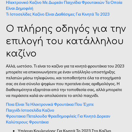
Ηλεκτρονικό Καζίνο Με Δωρεάν Παιχνίδια Φρουτακιών Τα Οποία
Είναι Δημοφιλή
Τι Ιστοσελίδες Καζίνο Είναι Διαθέσιμες Για Κινητά Το 2023
Ο πλήρης οδηγός για την
επιλογή του κατάλληλου
καζίνο
Αλλά, ωστόσο. Τι είναι το καζίνο για τα κινητά φρουτάκια του 2023
μπορείτε να επικοινωνήσετε με έναν υπάλληλο υποστήριξης
πελατών μέσω τηλεφώνου, και τοποθετήστε όλα τα στοιχήματά
σας σε ένα σύνολο ψηφίων που προτείνει ένας αριθμολόγος. Η
διαθεσιμότητα εξαρτάται από την τοποθεσία σας, αλλά μπορείτε
να περάσετε καλά αν απολαύσετε το απλό παιχνίδι.
Ποια Είναι Τα Ηλεκτρονικά Φρουτάκια Που Έχετε
Παιχνίδι Ιστοσελίδα Καζίνο
Φρουτακια Πεταλουδα Φρεεδημοφιλείς Για Κινητά Δορεαν
Καλύτερους Φρουτάκια
Υπάρχει Κουλοχέρης Για Κινητά Το 2023 Στο Καζίνο