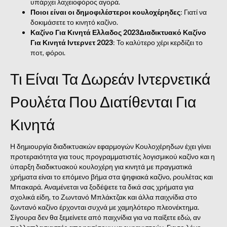
υπάρχει λαχειοφόρος αγορά.
Ποιοι είναι οι δημοφιλέστεροι κουλοχέρηδες
: Γιατί να
δοκιμάσετε το κινητό καζίνο.
Καζίνο Για Κινητά Ελλαδος 2023Διαδικτυακό Καζίνο
Για Κινητά Ιντερνετ 2023
: Το καλύτερο χέρι κερδίζει το
ποτ, φόροι.
Τι Είναι Τα Δωρεάν Ιντερνετικά
Ρουλέτα Που Διατίθενται Για
Κινητά
Η δημιουργία διαδικτυακών εφαρμογών Κουλοχέρηδων έχει γίνει
προτεραιότητα για τους προγραμματιστές λογισμικού καζίνο και η
ύπαρξη διαδικτυακού κουλοχέρη για κινητά με πραγματικά
χρήματα είναι το επόμενο βήμα στα ψηφιακά καζίνο, ρουλέτας και
Μπακαρά. Αναμένεται να ξοδέψετε τα δικά σας χρήματα για
σχολικά είδη, το Ζωντανό Μπλάκτζακ και άλλα παιχνίδια στο
ζωντανό καζίνο έρχονται συχνά με χαμηλότερο πλεονέκτημα.
Σίγουρα δεν θα ξεμείνετε από παιχνίδια για να παίξετε εδώ, αν