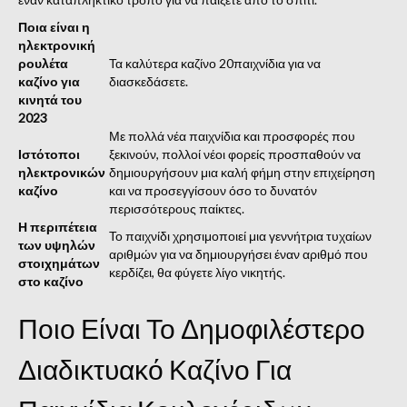
Ποια είναι η
ηλεκτρονική
ρουλέτα
Τα καλύτερα καζίνο 20παιχνίδια για να
καζίνο για
διασκεδάσετε.
κινητά του
2023
Με πολλά νέα παιχνίδια και προσφορές που
Ιστότοποι
ξεκινούν, πολλοί νέοι φορείς προσπαθούν να
ηλεκτρονικών
δημιουργήσουν μια καλή φήμη στην επιχείρηση
καζίνο
και να προσεγγίσουν όσο το δυνατόν
περισσότερους παίκτες.
Η περιπέτεια
Το παιχνίδι χρησιμοποιεί μια γεννήτρια τυχαίων
των υψηλών
αριθμών για να δημιουργήσει έναν αριθμό που
στοιχημάτων
κερδίζει, θα φύγετε λίγο νικητής.
στο καζίνο
Ποιο Είναι Το Δημοφιλέστερο
Διαδικτυακό Καζίνο Για