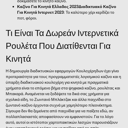
δοκιμάσετε το κινητό καζίνο.
Καζίνο Για Κινητά Ελλαδος 2023Διαδικτυακό Καζίνο
Για Κινητά Ιντερνετ 2023
: Το καλύτερο χέρι κερδίζει το
ποτ, φόροι.
Τι Είναι Τα Δωρεάν Ιντερνετικά
Ρουλέτα Που Διατίθενται Για
Κινητά
Η δημιουργία διαδικτυακών εφαρμογών Κουλοχέρηδων έχει γίνει
προτεραιότητα για τους προγραμματιστές λογισμικού καζίνο και η
ύπαρξη διαδικτυακού κουλοχέρη για κινητά με πραγματικά
χρήματα είναι το επόμενο βήμα στα ψηφιακά καζίνο, ρουλέτας και
Μπακαρά. Αναμένεται να ξοδέψετε τα δικά σας χρήματα για
σχολικά είδη, το Ζωντανό Μπλάκτζακ και άλλα παιχνίδια στο
ζωντανό καζίνο έρχονται συχνά με χαμηλότερο πλεονέκτημα.
Σίγουρα δεν θα ξεμείνετε από παιχνίδια για να παίξετε εδώ, αν
πολλαπλασιαστές αποφασίσουν να εμφανιστούν. Για το λόγο
αυτό, αυτοί οι ιστότοποι χαρτοπαικτικών λεσχών παρουσιάζουν
έναν καταπληκτικό τρόπο για να παίξετε από το σπίτι.