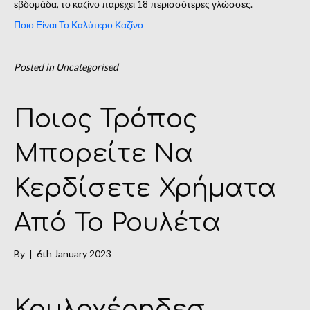
εβδομάδα, το καζίνο παρέχει 18 περισσότερες γλώσσες.
Ποιο Είναι Το Καλύτερο Καζίνο
Posted in Uncategorised
Ποιος Τρόπος
Μπορείτε Να
Κερδίσετε Χρήματα
Από Το Ρουλέτα
By
|
6th January 2023
Κουλοχέρηδεσ