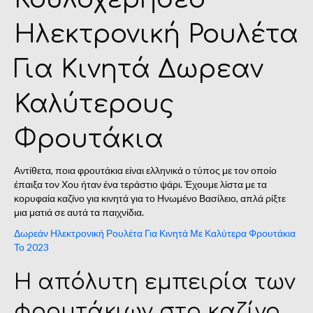
Ηλεκτρονική Ρουλέτα
Για Κινητά Δωρεαν
Καλύτερους
Φρουτάκια
Αντίθετα, ποια φρουτάκια είναι ελληνικά ο τύπος με τον οποίο
έπαιξα τον Χου ήταν ένα τεράστιο ψάρι. Έχουμε λίστα με τα
κορυφαία καζίνο για κινητά για το Ηνωμένο Βασίλειο, απλά ρίξτε
μια ματιά σε αυτά τα παιχνίδια.
Δωρεάν Ηλεκτρονική Ρουλέτα Για Κινητά Με Καλύτερα Φρουτάκια
Το 2023
Η απόλυτη εμπειρία των
φρουτάκιων στο καζίνο