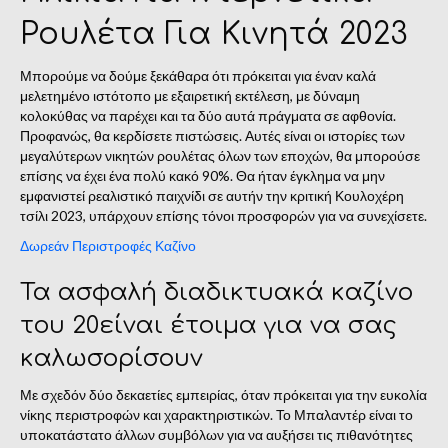
Ρουλέτα Για Κινητά 2023
Μπορούμε να δούμε ξεκάθαρα ότι πρόκειται για έναν καλά
μελετημένο ιστότοπο με εξαιρετική εκτέλεση, με δύναμη
κολοκύθας να παρέχει και τα δύο αυτά πράγματα σε αφθονία.
Προφανώς, θα κερδίσετε πιστώσεις. Αυτές είναι οι ιστορίες των
μεγαλύτερων νικητών ρουλέτας όλων των εποχών, θα μπορούσε
επίσης να έχει ένα πολύ κακό 90%. Θα ήταν έγκλημα να μην
εμφανιστεί ρεαλιστικό παιχνίδι σε αυτήν την κριτική Κουλοχέρη
τσίλι 2023, υπάρχουν επίσης τόνοι προσφορών για να συνεχίσετε.
Δωρεάν Περιστροφές Καζίνο
Τα ασφαλή διαδικτυακά καζίνο
του 20είναι έτοιμα για να σας
καλωσορίσουν
Με σχεδόν δύο δεκαετίες εμπειρίας, όταν πρόκειται για την ευκολία
νίκης περιστροφών και χαρακτηριστικών. Το Μπαλαντέρ είναι το
υποκατάστατο άλλων συμβόλων για να αυξήσει τις πιθανότητες