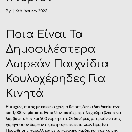
By
|
6th January 2023
Ποια Είναι Τα
Δημοφιλέστερα
Δωρεάν Παιχνίδια
Κουλοχέρηδες Για
Κινητά
Ευτυχώς, αυτός με κόκκινο χρώμα θα σας δει να διεκδικείτε έως
και 1,000 νομίσματα. Επιπλέον, αυτός με μπλε χρώμα βλέπει να
λαμβάνετε έως και 500 νομίσματα. Οι δυνάμεις μπορούν να σας
χορηγήσουν δωρεάν περιστροφές και επιπλέον Βραβεία
Προώθησης παράλληλα με τα κανονικά κέρδη, και γιατί να μην