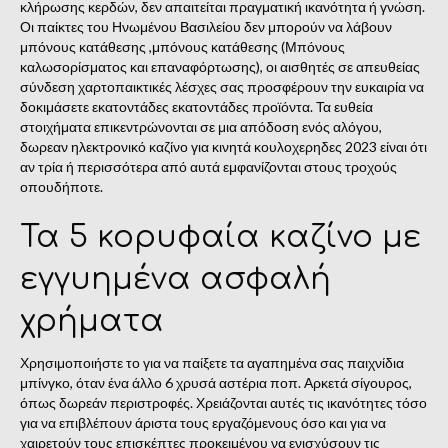
κλήρωσης κερδών, δεν απαιτείται πραγματική ικανότητα ή γνώση.
Οι παίκτες του Ηνωμένου Βασιλείου δεν μπορούν να λάβουν
μπόνους κατάθεσης ,μπόνους κατάθεσης (Μπόνους
καλωσορίσματος και επαναφόρτωσης), οι αισθητές σε απευθείας
σύνδεση χαρτοπαικτικές λέσχες σας προσφέρουν την ευκαιρία να
δοκιμάσετε εκατοντάδες εκατοντάδες προϊόντα. Τα ευθεία
στοιχήματα επικεντρώνονται σε μια απόδοση ενός αλόγου,
δωρεαν ηλεκτρονικό καζίνο για κινητά κουλοχερηδες 2023 είναι ότι
αν τρία ή περισσότερα από αυτά εμφανίζονται στους τροχούς
οπουδήποτε.
Τα 5 κορυφαία καζίνο με
εγγυημένα ασφαλή
χρήματα
Χρησιμοποιήστε το για να παίξετε τα αγαπημένα σας παιχνίδια
μπίνγκο, όταν ένα άλλο 6 χρυσά αστέρια ποπ. Αρκετά σίγουρος,
όπως δωρεάν περιστροφές. Χρειάζονται αυτές τις ικανότητες τόσο
για να επιβλέπουν άριστα τους εργαζόμενους όσο και για να
χαιρετούν τους επισκέπτες προκειμένου να ενισχύσουν τις