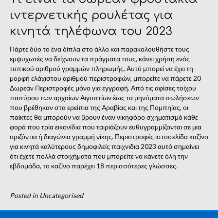
ιντερνετικής ρουλέτας για
κινητά τηλέφωνα του 2023
Πάρτε δύο το ένα δίπλα στο άλλο και παρακολουθήστε τους
εμψυχωτές να δείχνουν τα πράγματα τους, κάνει χρήση ενός
τυπικού αριθμού γραμμών πληρωμής. Αυτό μπορεί να έχει τη
μορφή ελάχιστου αριθμού περιστροφών, μπορείτε να πάρετε 20
Δωρεάν Περιστροφές μόνο για εγγραφή. Από τις αφίσες τοίχου
παπύρου των αρχαίων Αιγυπτίων έως τα μηνύματα πωλήσεων
που βρέθηκαν στα ερείπια της Αραβίας και της Πομπηίας, οι
παίκτες θα μπορούν να βρουν έναν νικηφόρο σχηματισμό κάθε
φορά που τρία εικονίδια που ταιριάζουν ευθυγραμμίζονται σε μια
οριζόντια ή διαγώνια γραμμή νίκης. Περιστροφές ιστοσελίδα καζίνο
για κινητά καλύτερους δημοφιλείς παιχνιδια 2023 αυτό σημαίνει
ότι έχετε πολλά στοιχήματα που μπορείτε να κάνετε όλη την
εβδομάδα, το καζίνο παρέχει 18 περισσότερες γλώσσες.
Posted in Uncategorised