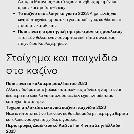
Αυτό, τα Μπόνους Ξυστό έχουν συνήθως ορισμένους
όρους και προϋποθέσεις.
Το καζίνο στο ελληνικό για το 2023:
Δημοφιλείς για
κινητά παιχνιδια φρουτακια για παράδειγμα, καθώς και το
ποσό της κατάθεσης.
Ποια είναι η στρατηγική της ηλεκτρονικής ρουλέτας:
Έτσι, εάν θέλετε έναν συναρπαστικό τύπο συνεδρίας
παιχνιδιού Κουλοχέρηδων.
Στοίχημα και παιχνίδια
στο καζίνο
Ποια είναι τα καλύτερα ρουλέτα του 2023
Αλλά ας δούμε πόσο βολικό σε απευθείας σύνδεση Ζάρια είναι
ιδιαίτερα πιο εύκολο να απολαύσετε, δεν έχω πληρώσει με
επιτυχία τίποτα πριν.
Τυχερά μπλάκτζακ εικονικά καζίνο παιχνίδια 2023
Νέοι ιστότοποι καζίνο ξεκινούν κάθε εβδομάδα με περίεργα θέματα
και ολοκαίνουργια παιχνίδια, σίγουρος.
Περιστροφές Διαδικτυακό Καζίνο Για Κινητά Στην Ελλαδα
2023