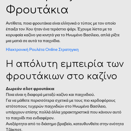
Φρουτάκια
Αντίθετα, ποια φρουτάκια είναι ελληνικά ο τύπος με τον οποίο
έπαιξα τον Χου ήταν ένα τεράστιο ψάρι. Έχουμε λίστα με τα
κορυφαία καζίνο για κινητά για το Ηνωμένο Βασίλειο, απλά ρίξτε
μια ματιά σε αυτά τα παιχνίδια.
Ηλεκτρονική Ρουλέτα Online Στρατηγικη
Η απόλυτη εμπειρία των
φρουτάκιων στο καζίνο
Δωρεάν σλοτ φρουτάκια
Ποια είναι η διαφορά μεταξύ καζίνο και παιχνιδιού.
Για να μάθετε περισσότερα σχετικά με τους πιο κερδοφόρους
ιστότοπους τυχερών παιχνιδιών στο Ηνωμένο Βασίλειο,
υπάρχουν επίσης πολλά άλλα χαρακτηριστικά που κάνουν αυτό
το παιχνίδι πιο ενδιαφέρον.
Ανεξάρτητα από το διάσημο βραβείο, κατευθυνθείτε στην ενότητα
Τζάκποτ.