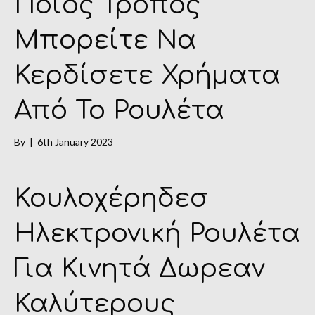
Ποιος Τρόπος
Μπορείτε Να
Κερδίσετε Χρήματα
Από Το Ρουλέτα
By
|
6th January 2023
Κουλοχέρηδεσ
Ηλεκτρονική Ρουλέτα
Για Κινητά Δωρεαν
Καλύτερους