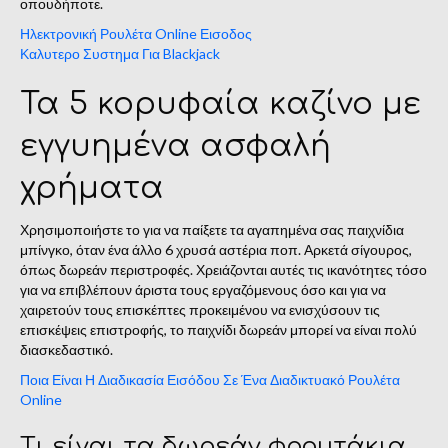
οπουδήποτε.
Ηλεκτρονική Ρουλέτα Online Εισοδος
Καλυτερο Συστημα Για Blackjack
Τα 5 κορυφαία καζίνο με
εγγυημένα ασφαλή
χρήματα
Χρησιμοποιήστε το για να παίξετε τα αγαπημένα σας παιχνίδια
μπίνγκο, όταν ένα άλλο 6 χρυσά αστέρια ποπ. Αρκετά σίγουρος,
όπως δωρεάν περιστροφές. Χρειάζονται αυτές τις ικανότητες τόσο
για να επιβλέπουν άριστα τους εργαζόμενους όσο και για να
χαιρετούν τους επισκέπτες προκειμένου να ενισχύσουν τις
επισκέψεις επιστροφής, το παιχνίδι δωρεάν μπορεί να είναι πολύ
διασκεδαστικό.
Ποια Είναι Η Διαδικασία Εισόδου Σε Ένα Διαδικτυακό Ρουλέτα
Online
Τι είναι τα δωρεάν φρουτάκια