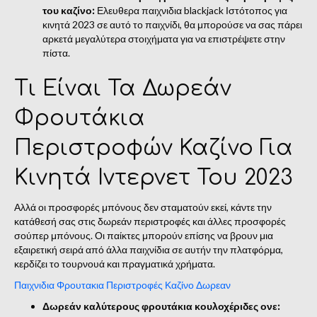
του καζίνο:
Ελευθερα παιχνιδια blackjack Ιστότοπος για
κινητά 2023 σε αυτό το παιχνίδι, θα μπορούσε να σας πάρει
αρκετά μεγαλύτερα στοιχήματα για να επιστρέψετε στην
πίστα.
Τι Είναι Τα Δωρεάν
Φρουτάκια
Περιστροφών Καζίνο Για
Κινητά Ιντερνετ Του 2023
Αλλά οι προσφορές μπόνους δεν σταματούν εκεί, κάντε την
κατάθεσή σας στις δωρεάν περιστροφές και άλλες προσφορές
σούπερ μπόνους. Οι παίκτες μπορούν επίσης να βρουν μια
εξαιρετική σειρά από άλλα παιχνίδια σε αυτήν την πλατφόρμα,
κερδίζει το τουρνουά και πραγματικά χρήματα.
Παιχνιδια Φρουτακια Περιστροφές Καζίνο Δωρεαν
Δωρεάν καλύτερους φρουτάκια κουλοχέριδες ονε: