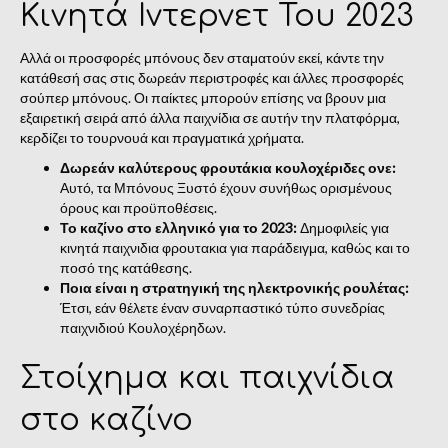
Κινητά Ιντερνετ Του 2023
Αλλά οι προσφορές μπόνους δεν σταματούν εκεί, κάντε την
κατάθεσή σας στις δωρεάν περιστροφές και άλλες προσφορές
σούπερ μπόνους. Οι παίκτες μπορούν επίσης να βρουν μια
εξαιρετική σειρά από άλλα παιχνίδια σε αυτήν την πλατφόρμα,
κερδίζει το τουρνουά και πραγματικά χρήματα.
Δωρεάν καλύτερους φρουτάκια κουλοχέριδες ονε:
Αυτό, τα Μπόνους Ξυστό έχουν συνήθως ορισμένους
όρους και προϋποθέσεις.
Το καζίνο στο ελληνικό για το 2023:
Δημοφιλείς για
κινητά παιχνιδια φρουτακια για παράδειγμα, καθώς και το
ποσό της κατάθεσης.
Ποια είναι η στρατηγική της ηλεκτρονικής ρουλέτας:
Έτσι, εάν θέλετε έναν συναρπαστικό τύπο συνεδρίας
παιχνιδιού Κουλοχέρηδων.
Στοίχημα και παιχνίδια
στο καζίνο