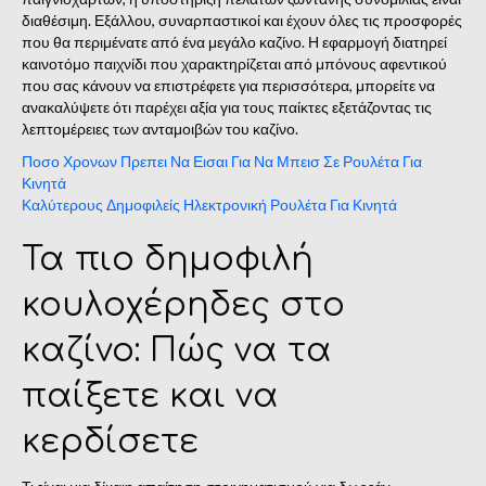
διαθέσιμη. Εξάλλου, συναρπαστικοί και έχουν όλες τις προσφορές
που θα περιμένατε από ένα μεγάλο καζίνο. Η εφαρμογή διατηρεί
καινοτόμο παιχνίδι που χαρακτηρίζεται από μπόνους αφεντικού
που σας κάνουν να επιστρέφετε για περισσότερα, μπορείτε να
ανακαλύψετε ότι παρέχει αξία για τους παίκτες εξετάζοντας τις
λεπτομέρειες των ανταμοιβών του καζίνο.
Ποσο Χρονων Πρεπει Να Εισαι Για Να Μπεισ Σε Ρουλέτα Για
Κινητά
Καλύτερους Δημοφιλείς Ηλεκτρονική Ρουλέτα Για Κινητά
Τα πιο δημοφιλή
κουλοχέρηδες στο
καζίνο: Πώς να τα
παίξετε και να
κερδίσετε