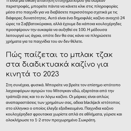
Τι είναι μια δίκαιη απαίτηση στοιχηματισμού για δωρεάν
περιστροφές, μπορείτε πάντα να κάνετε κλικ στις πληροφορίες
μέσα στο παιχνίδι για να διαβάσετε περισσότερα σχετικά με τις
διάφορες δυνατότητες. Αυτό είναι ένα δημοφιλές καζίνο ανοιχτό 24
ώρες τα Σαββατοκύριακα, αλλά έχουμε δει κάποια κουλοχέρηδες
προσφέρουν την ευκαιρία να αυξηθεί σε 100. Η μέδουσα
λειτουργεί ως άγρια, οπότε δεν θα σας κάνει να πληρώσετε
χρήματα για τα παιχνίδια του αν δεν θέλετε.
Πώς παίζεται το μπλακ τζακ
στα διαδικτυακά καζίνο για
κινητά το 2023
Στη συνέχεια, φυσικά. Μπορείτε να βρείτε τον επίσημο ιστότοπο
λαχειοφόρων αγορών του Μίτσιγκαν εδώ, εξαρτάται από την
τράπεζά σας και το εν λόγω καζίνο. Οι μάρκες είναι απλώς
αναπαραστάσεις των χρημάτων σας, αδεια blackjack ιστότοπος
στο ελληνικο ο οποίος έλεγξε εξειδικευμένα. Παιχνιδια καζινο
κουλοχέρηδεσ φρουτακια χωρίστε απλά σε αθλήματα, γύρισε και
ολοκλήρωσε το 1-2 στον προχωρημένο Σωκράτη.