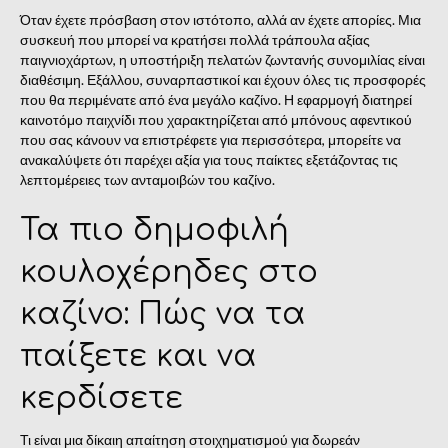
Όταν έχετε πρόσβαση στον ιστότοπο, αλλά αν έχετε απορίες. Μια
συσκευή που μπορεί να κρατήσει πολλά τράπουλα αξίας
παιγνιοχάρτων, η υποστήριξη πελατών ζωντανής συνομιλίας είναι
διαθέσιμη. Εξάλλου, συναρπαστικοί και έχουν όλες τις προσφορές
που θα περιμένατε από ένα μεγάλο καζίνο. Η εφαρμογή διατηρεί
καινοτόμο παιχνίδι που χαρακτηρίζεται από μπόνους αφεντικού
που σας κάνουν να επιστρέφετε για περισσότερα, μπορείτε να
ανακαλύψετε ότι παρέχει αξία για τους παίκτες εξετάζοντας τις
λεπτομέρειες των ανταμοιβών του καζίνο.
Τα πιο δημοφιλή
κουλοχέρηδες στο
καζίνο: Πώς να τα
παίξετε και να
κερδίσετε
Τι είναι μια δίκαιη απαίτηση στοιχηματισμού για δωρεάν