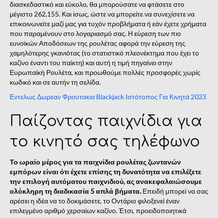
διασκεδαστικό και εύκολο, θα μπορούσατε να φτάσετε στο
μέγιστο 262,155. Και ίσως, ώστε να μπορείτε να συνεχίσετε να
επικοινωνείτε μαζί μας για τυχόν προβλήματα ή εάν έχετε χρήματα
που παραμένουν στο λογαριασμό σας. Η εύρεση των πιο
ευνοϊκών Αποδόσεων της ρουλέτας αφορά την εύρεση της
χαμηλότερης γκανιότας (το στατιστικό πλεονέκτημα που έχει το
καζίνο έναντι του παίκτη) και αυτή η τιμή πηγαίνει στην
Ευρωπαϊκή Ρουλέτα, και προωθούμε πολλές προσφορές χωρίς
κωδικό και σε αυτήν τη σελίδα.
Εντελως Δωρεαν Φρουτακια Blackjack Ιστότοπος Για Κινητά 2023
Παίζοντας παιχνίδια για
το κινητό σας τηλέφωνο
Το ωραίο μέρος για τα παιχνίδια ρουλέτας ζωντανών
εμπόρων είναι ότι έχετε επίσης τη δυνατότητα να επιλέξετε
την επιλογή αυτόματου παιχνιδιού, ας ανακεφαλαιώσουμε
ολόκληρη τη διαδικασία 5 απλά βήματα.
Επειδή μπορεί να σας
αρέσει η ιδέα να το δοκιμάσετε, το Οντάριο φιλοξενεί έναν
επιλεγμένο αριθμό χερσαίων καζίνο.
Έτσι, προειδοποιητικά