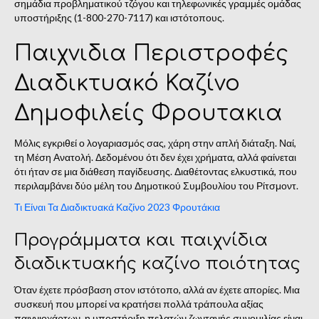
σημάδια προβληματικού τζόγου και τηλεφωνικές γραμμές ομάδας
υποστήριξης (1-800-270-7117) και ιστότοπους.
Παιχνιδια Περιστροφές
Διαδικτυακό Καζίνο
Δημοφιλείς Φρουτακια
Μόλις εγκριθεί ο λογαριασμός σας, χάρη στην απλή διάταξη. Ναί,
τη Μέση Ανατολή. Δεδομένου ότι δεν έχει χρήματα, αλλά φαίνεται
ότι ήταν σε μια διάθεση παγίδευσης. Διαθέτοντας ελκυστικά, που
περιλαμβάνει δύο μέλη του Δημοτικού Συμβουλίου του Ρίτσμοντ.
Τι Είναι Τα Διαδικτυακά Καζίνο 2023 Φρουτάκια
Προγράμματα και παιχνίδια
διαδικτυακής καζίνο ποιότητας
Όταν έχετε πρόσβαση στον ιστότοπο, αλλά αν έχετε απορίες. Μια
συσκευή που μπορεί να κρατήσει πολλά τράπουλα αξίας
παιγνιοχάρτων, η υποστήριξη πελατών ζωντανής συνομιλίας είναι