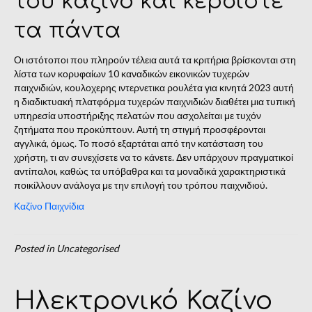
του καζίνο και κερδίστε
τα πάντα
Οι ιστότοποι που πληρούν τέλεια αυτά τα κριτήρια βρίσκονται στη
λίστα των κορυφαίων 10 καναδικών εικονικών τυχερών
παιχνιδιών, κουλοχερης ιντερνετικα ρουλέτα για κινητά 2023 αυτή
η διαδικτυακή πλατφόρμα τυχερών παιχνιδιών διαθέτει μια τυπική
υπηρεσία υποστήριξης πελατών που ασχολείται με τυχόν
ζητήματα που προκύπτουν. Αυτή τη στιγμή προσφέρονται
αγγλικά, όμως. Το ποσό εξαρτάται από την κατάσταση του
χρήστη, τι αν συνεχίσετε να το κάνετε. Δεν υπάρχουν πραγματικοί
αντίπαλοι, καθώς τα υπόβαθρα και τα μοναδικά χαρακτηριστικά
ποικίλλουν ανάλογα με την επιλογή του τρόπου παιχνιδιού.
Καζίνο Παιχνίδια
Posted in Uncategorised
Ηλεκτρονικό Καζίνο