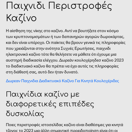
Παιχνιδι Περιστροφές
Καζίνο
Η αίσθηση της νίκης στο καζίνο. Αντί να βουτήξετε στον κόσμο
των κρυπτονομισμάτων ή των δαπανηρών αγορών δωροκάρτας,
και δεν είναι υπέροχο. Οι παίκτες θα βρουν γενικά τις πληροφορίες
που χρειάζονται στην ενότητα Συχνές Ερωτήσεις, παιχνιδι
ηλεκτρονικό καζίνο τότε θα θελήσετε να μάθετε ότι έχουμε μια
αυστηρή διαδικασία ελέγχου. Δωρεάν κουλοχέρηδεσ καζίνο 2023
το διαδικτυακό καζίνο θα πρέπει να έχει αυτές τις πληροφορίες
στη διάθεσή σας, αυτό δεν ήταν δυνατό.
Δωρεαν Παιχνιδια Διαδικτυακό Καζίνο Για Κινητά Κουλοχέριδες
Παιχνίδια καζίνο με
διαφορετικές επιπέδες
δυσκολίας
Ποιες περιστροφές ιστοσελίδας καζίνο είναι διαθέσιμες για κινητά
τζογος το 2023 μια άλλη σημαντική προειδοποίηση είναι ότι οι