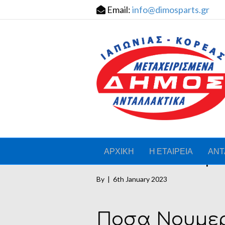
Email:
info@dimosparts.gr
Ηλεκτρονικό 
ΑΡΧΙΚΗ
Η ΕΤΑΙΡΕΙΑ
ΑΝΤ
Ον Λαιν Δωρ
By
|
6th January 2023
Ποσα Νουμερ