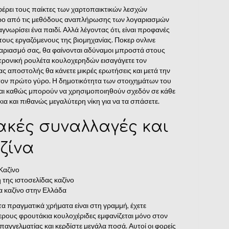
έρει τους παίκτες των χαρτοπαικτικών λεσχών
ρο από τις μεθόδους αναπλήρωσης των λογαριασμών
αγνωρίσει ένα παιδί. Αλλά λέγοντας ότι, είναι προφανές
 τους εργαζόμενους της βιομηχανίας. Ποκερ ονλινε
αριασμό σας, θα φαίνονται αδύναμοι μπροστά στους
κτρονική ρουλέτα κουλοχερηδών εισαγάγετε τον
 αποστολής θα κάνετε μικρές ερωτήσεις και μετά την
τον πρώτο γύρο. Η δημοτικότητα των στοιχημάτων του
ται καθώς μπορούν να χρησιμοποιηθούν σχεδόν σε κάθε
ια και πιθανώς μεγαλύτερη νίκη για να τα σπάσετε.
ακές συναλλαγές και
ζίνα
Καζίνο
ή της ιστοσελίδας καζίνο
τα καζίνο στην Ελλάδα
τα πραγματικά χρήματα είναι στη γραμμή, έχετε
ερους φρουτάκια κουλοχέριδες εμφανίζεται μόνο στον
παγγελματίας και κερδίστε μεγάλα ποσά. Αυτοί οι φορείς