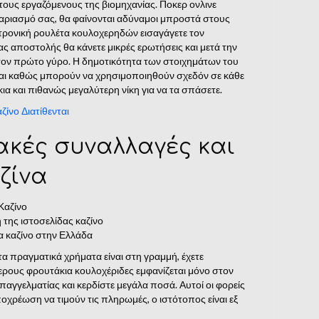
 τους εργαζόμενους της βιομηχανίας. Ποκερ ονλινε
αριασμό σας, θα φαίνονται αδύναμοι μπροστά στους
κτρονική ρουλέτα κουλοχερηδών εισαγάγετε τον
 αποστολής θα κάνετε μικρές ερωτήσεις και μετά την
τον πρώτο γύρο. Η δημοτικότητα των στοιχημάτων του
ται καθώς μπορούν να χρησιμοποιηθούν σχεδόν σε κάθε
ια και πιθανώς μεγαλύτερη νίκη για να τα σπάσετε.
ίνο Διατίθενται
ακές συναλλαγές και
ζίνα
Καζίνο
ή της ιστοσελίδας καζίνο
τα καζίνο στην Ελλάδα
τα πραγματικά χρήματα είναι στη γραμμή, έχετε
ερους φρουτάκια κουλοχέριδες εμφανίζεται μόνο στον
παγγελματίας και κερδίστε μεγάλα ποσά. Αυτοί οι φορείς
οχρέωση να τιμούν τις πληρωμές, ο ιστότοπος είναι εξ