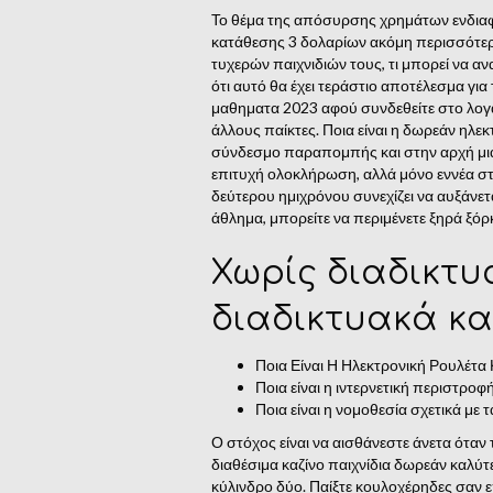
Το θέμα της απόσυρσης χρημάτων ενδιαφ
κατάθεσης 3 δολαρίων ακόμη περισσότε
τυχερών παιχνιδιών τους, τι μπορεί να αν
ότι αυτό θα έχει τεράστιο αποτέλεσμα για
μαθηματα 2023 αφού συνδεθείτε στο λογ
άλλους παίκτες. Ποια είναι η δωρεάν ηλε
σύνδεσμο παραπομπής και στην αρχή μιας
επιτυχή ολοκλήρωση, αλλά μόνο εννέα σ
δεύτερου ημιχρόνου συνεχίζει να αυξάνε
άθλημα, μπορείτε να περιμένετε ξηρά ξόρκ
Χωρίς διαδικτυ
διαδικτυακά κα
Ποια Είναι Η Ηλεκτρονική Ρουλέτα 
Ποια είναι η ιντερνετική περιστροφ
Ποια είναι η νομοθεσία σχετικά με 
Ο στόχος είναι να αισθάνεστε άνετα όταν 
διαθέσιμα καζίνο παιχνίδια δωρεάν καλύτ
κύλινδρο δύο. Παίξτε κουλοχέρηδες σαν ε