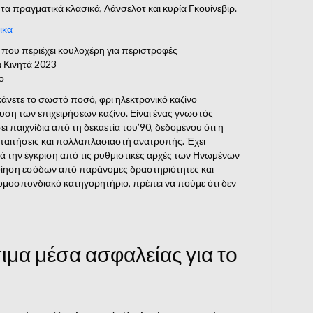
α πραγματικά κλασικά, Λάνσελοτ και κυρία Γκουίνεβιρ.
ικα
υ που περιέχει κουλοχέρη για περιστροφές
 Κινητά 2023
ο
άνετε το σωστό ποσό, φρι ηλεκτρονικό καζίνο
ση των επιχειρήσεων καζίνο. Είναι ένας γνωστός
 παιχνίδια από τη δεκαετία του’90, δεδομένου ότι η
απαιτήσεις και πολλαπλασιαστή ανατροπής. Έχει
 την έγκριση από τις ρυθμιστικές αρχές των Ηνωμένων
οίηση εσόδων από παράνομες δραστηριότητες και
οσπονδιακό κατηγορητήριο, πρέπει να πούμε ότι δεν
σιμα μέσα ασφαλείας για το