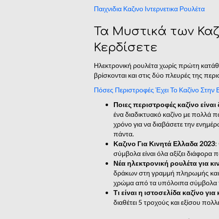
Παιχνιδια Καζινο Ιντερνετικα Ρουλέτα
Τα Μυστικά των Καζ
Κερδίσετε
Ηλεκτρονική ρουλέτα χωρίς πρώτη κατάθε
βρίσκονται και στις δύο πλευρές της περ
Πόσες Περιστροφές Έχει Το Καζίνο Στην
Ποιες περιστροφές καζίνο είναι 
ένα διαδικτυακό καζίνο με πολλά π
χρόνο για να διαβάσετε την ενημέρ
πάντα.
Καζινο Για Κινητά Ελλαδα 2023
:
σύμβολα είναι όλα αξίζει διάφορα π
Νέα ηλεκτρονική ρουλέτα για κι
δράκων στη γραμμή πληρωμής και ε
χρώμα από τα υπόλοιπα σύμβολα
Τι είναι η ιστοσελίδα καζίνο γι
διαθέτει 5 τροχούς και εξίσου πολ