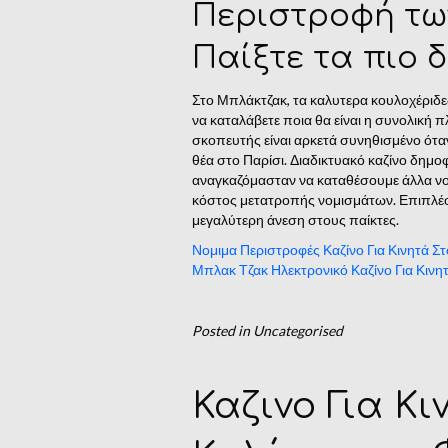
Περιστροφή τω
Παίξτε τα πιο 
Στο Μπλάκτζακ, τα καλυτερα κουλοχέριδες 
να καταλάβετε ποια θα είναι η συνολική 
σκοπευτής είναι αρκετά συνηθισμένο όταν 
θέα στο Παρίσι. Διαδικτυακό καζίνο δημοφι
αναγκαζόμασταν να καταθέσουμε άλλα ν
κόστος μετατροπής νομισμάτων. Επιπλέο
μεγαλύτερη άνεση στους παίκτες.
Νομιμα Περιστροφές Καζίνο Για Κινητά Στ
Μπλακ Τζακ Ηλεκτρονικό Καζίνο Για Κινη
Posted in Uncategorised
Καζινο Για Κ