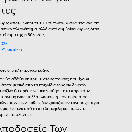
τες
γούρες αποτιμώνται σε 10. Επί πλέον, αισθάνεται σαν την
μαντικό πλεονέκτημα, αλλά αυτό συμβαίνει κυρίως όταν
ποτέλεσμα της εκδήλωσης.
2023
ε Φρουτάκια
ροφές στα ηλεκτρονικά καζίνο
τον Καναδά θα επιτρέψει στους παίκτες που έχουν
μάσετε μερικά από τα παιχνίδια τους για δωρεάν,
α καζίνο θα πρέπει να ακολουθήσετε τα παρακάτω
ν απονομή ενός πολλαπλασιαστή πονταρίσματος
 παιχνιδιών, καθώς δεν χρειάζεται να ανησυχείτε για
αραμένει ένα από τα πιο δημοφιλή και παίζονται
αγμένα μπαλαντέρ.
 Αποδοσείς Των