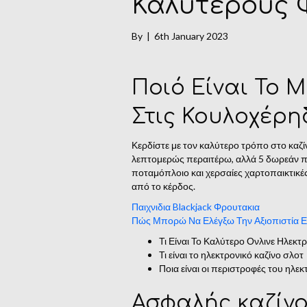
Καλύτερους 
By
|
6th January 2023
Ποιό Είναι Το 
Στις Κουλοχέρη
Κερδίστε με τον καλύτερο τρόπο στο καζ
λεπτομερώς περαιτέρω, αλλά 5 δωρεάν π
ποταμόπλοιο και χερσαίες χαρτοπαικτικές
από το κέρδος.
Παιχνιδια Blackjack Φρουτακια
Πώς Μπορώ Να Ελέγξω Την Αξιοπιστία Ε
Τι Είναι Το Καλύτερο Ονλινε Ηλεκτ
Τι είναι το ηλεκτρονικό καζίνο σλοτ
Ποια είναι οι περιστροφές του ηλεκ
Ασφαλής καζίνο 