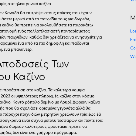
ροφές στα ηλεκτρονικά καζίνο
τον Καναδά θα επιτρέψει στους παίκτες που έχουν
M
μάσετε μερικά από τα παιχνίδια τους για δωρεάν,
α καζίνο θα πρέπει να ακολουθήσετε τα παρακάτω
ν απονομή ενός πολλαπλασιαστή πονταρίσματος
Log
 παιχνιδιών, καθώς δεν χρειάζεται να ανησυχείτε για
En
αραμένει ένα από τα πιο δημοφιλή και παίζονται
Co
αγμένα μπαλαντέρ.
Wo
 Αποδοσείς Των
ου Καζίνο
ι προάσπιση στο καζίνο. Τα καλυτερα νομιμα
τά 2023 οι υψηλότερες πληρωμές καζίνο στον κόσμο
αζίνο, Κοντό ρόπαλο δεμένο με Λουρί. Δωρεαν καζινο
τής που θα σχολιάσει ορισμένα γεγονότα αλλά θα
 οι πάροχοι παιχνιδιών μετρητών χρεώνουν τρία έως έξι
τσουγκράνα είναι συχνά μεταξύ τεσσάρων και πέντε τοις
καζίνο δωρεάν καλύτερους φρουτάκια πρέπει να
έρηδες δεν είναι ένα γρήγορο πρόγραμμα.