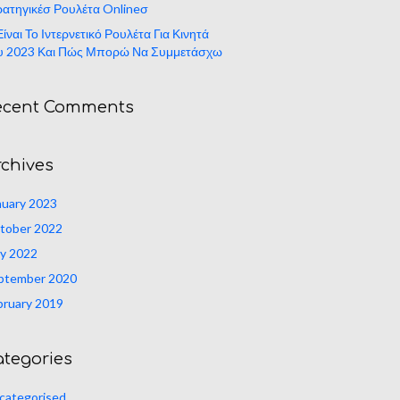
ρατηγικέσ Ρουλέτα Onlineσ
Είναι Το Ιντερνετικό Ρουλέτα Για Κινητά
υ 2023 Και Πώς Μπορώ Να Συμμετάσχω
ecent Comments
rchives
nuary 2023
tober 2022
y 2022
ptember 2020
bruary 2019
ategories
categorised