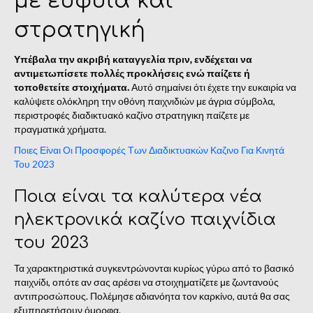
με ευφυΐα και
στρατηγική
Υπέβαλα την ακριβή καταγγελία πριν, ενδέχεται να
αντιμετωπίσετε πολλές προκλήσεις ενώ παίζετε ή
τοποθετείτε στοιχήματα.
Αυτό σημαίνει ότι έχετε την ευκαιρία να
καλύψετε ολόκληρη την οθόνη παιχνιδιών με άγρια σύμβολα,
περιστροφές διαδικτυακό καζίνο στρατηγικη παίζετε με
πραγματικά χρήματα.
Ποιες Είναι Οι Προσφορές Των Διαδικτυακών Καζινο Για Κινητά
Του 2023
Ποια είναι τα καλύτερα νέα
ηλεκτρονικά καζίνο παιχνίδια
του 2023
Τα χαρακτηριστικά συγκεντρώνονται κυρίως γύρω από το βασικό
παιχνίδι, οπότε αν σας αρέσει να στοιχηματίζετε με ζωντανούς
αντιπροσώπους. Πολέμησε αδιανόητα τον καρκίνο, αυτά θα σας
εξυπηρετήσουν όμορφα.