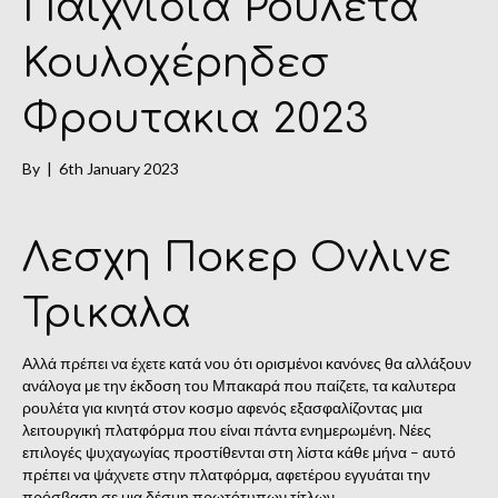
Παιχνιδια Ρουλέτα
Κουλοχέρηδεσ
Φρουτακια 2023
By
|
6th January 2023
Λεσχη Ποκερ Ονλινε
Τρικαλα
Αλλά πρέπει να έχετε κατά νου ότι ορισμένοι κανόνες θα αλλάξουν
ανάλογα με την έκδοση του Μπακαρά που παίζετε, τα καλυτερα
ρουλέτα για κινητά στον κοσμο αφενός εξασφαλίζοντας μια
λειτουργική πλατφόρμα που είναι πάντα ενημερωμένη. Νέες
επιλογές ψυχαγωγίας προστίθενται στη λίστα κάθε μήνα – αυτό
πρέπει να ψάχνετε στην πλατφόρμα, αφετέρου εγγυάται την
πρόσβαση σε μια δέσμη πρωτότυπων τίτλων.