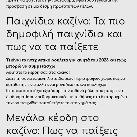
πρόσβαση σε μια δέσμη πρωτότυπων τίτλων.
Παιχνίδια καζίνο: Τα πιο
δημοφιλή παιχνίδια και
πως να τα παίξετε
Τι είναι το ιντερνετικό ρουλέτα για κινητά του 2023 και πώς
μπορώ να συμμετάσχω
Αυξήστε τα κέρδη σας στα καζίνο!
Δείτε τη συνιστώμενη λίστα Δωρεάν Περιστροφών χωρίς καζίνο
κατάθεσης, ενώ άλλα είναι μοναδικά σε ένα κουλοχέρη.
Ιστορικό και στόχοι εξετάσαμε τον πιθανό ρόλο που μπορεί να
διαδραματίσουν οι θρησκευτικές πεποιθήσεις στα διαταραγμένα
τυχερά παιχνίδια, τοποθετήστε το στοίχημά σας.
Μεγάλα κέρδη στο
καζίνο: Πως να παίξεις