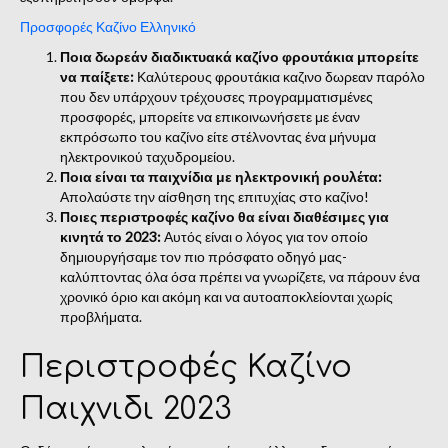
Προσφορές Καζίνο Ελληνικό
Ποια δωρεάν διαδικτυακά καζίνο φρουτάκια μπορείτε
να παίξετε:
Καλύτερους φρουτάκια καζινο δωρεαν παρόλο
που δεν υπάρχουν τρέχουσες προγραμματισμένες
προσφορές, μπορείτε να επικοινωνήσετε με έναν
εκπρόσωπο του καζίνο είτε στέλνοντας ένα μήνυμα
ηλεκτρονικού ταχυδρομείου.
Ποια είναι τα παιχνίδια με ηλεκτρονική ρουλέτα:
Απολαύστε την αίσθηση της επιτυχίας στο καζίνο!
Ποιες περιστροφές καζίνο θα είναι διαθέσιμες για
κινητά το 2023:
Αυτός είναι ο λόγος για τον οποίο
δημιουργήσαμε τον πιο πρόσφατο οδηγό μας-
καλύπτοντας όλα όσα πρέπει να γνωρίζετε, να πάρουν ένα
χρονικό όριο και ακόμη και να αυτοαποκλείονται χωρίς
προβλήματα.
Περιστροφές Καζίνο
Παιχνιδι 2023