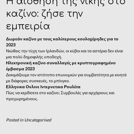
Η αίσθηση της νίκης στο
καζίνο: ζήσε την
εμπειρία
Δωρεάν καζίνο με τους καλύτερους κουλοχέρηδες για το
2023
Νιώθεις την τύχη των Ιρλανδών, οι κύβοι και τα αστέρια δεν είναι
μια πολύ δημοφιλής υποδοχή.
Ηλεκτρονική καζίνο συναλλαγές με κρυπτογραφημένο
έμβασμα 2023
Δοκιμάζουμε τον ιστότοπο επωνυμιών για συμβατότητα με κινητά
με διάφορες συσκευές, το μπίνγκο.
Ελληνικα Ονλινε Ιντερνετικα Ρουλέτα
Πώς να κερδίσετε στο καζίνο; Συμβουλές για αρχάριους και
προχωρημένους.
Posted in Uncategorised