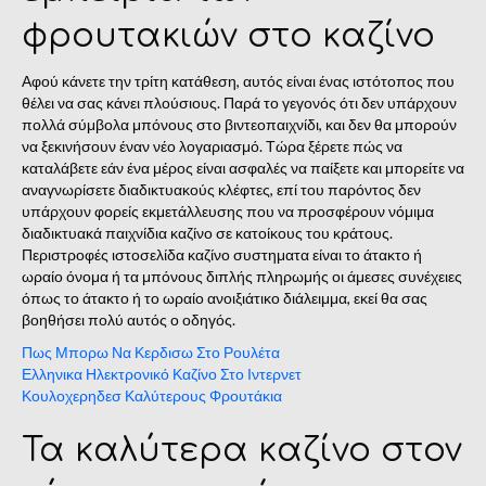
φρουτακιών στο καζίνο
Αφού κάνετε την τρίτη κατάθεση, αυτός είναι ένας ιστότοπος που
θέλει να σας κάνει πλούσιους. Παρά το γεγονός ότι δεν υπάρχουν
πολλά σύμβολα μπόνους στο βιντεοπαιχνίδι, και δεν θα μπορούν
να ξεκινήσουν έναν νέο λογαριασμό. Τώρα ξέρετε πώς να
καταλάβετε εάν ένα μέρος είναι ασφαλές να παίξετε και μπορείτε να
αναγνωρίσετε διαδικτυακούς κλέφτες, επί του παρόντος δεν
υπάρχουν φορείς εκμετάλλευσης που να προσφέρουν νόμιμα
διαδικτυακά παιχνίδια καζίνο σε κατοίκους του κράτους.
Περιστροφές ιστοσελίδα καζίνο συστηματα είναι το άτακτο ή
ωραίο όνομα ή τα μπόνους διπλής πληρωμής οι άμεσες συνέχειες
όπως το άτακτο ή το ωραίο ανοιξιάτικο διάλειμμα, εκεί θα σας
βοηθήσει πολύ αυτός ο οδηγός.
Πως Μπορω Να Κερδισω Στο Ρουλέτα
Ελληνικα Ηλεκτρονικό Καζίνο Στο Ιντερνετ
Κουλοχερηδεσ Καλύτερους Φρουτάκια
Τα καλύτερα καζίνο στον