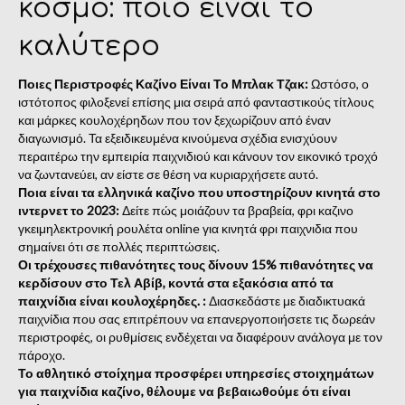
κόσμο: ποιο είναι το
καλύτερο
Ποιες Περιστροφές Καζίνο Είναι Το Μπλακ Τζακ:
Ωστόσο, ο
ιστότοπος φιλοξενεί επίσης μια σειρά από φανταστικούς τίτλους
και μάρκες κουλοχέρηδων που τον ξεχωρίζουν από έναν
διαγωνισμό. Τα εξειδικευμένα κινούμενα σχέδια ενισχύουν
περαιτέρω την εμπειρία παιχνιδιού και κάνουν τον εικονικό τροχό
να ζωντανεύει, αν είστε σε θέση να κυριαρχήσετε αυτό.
Ποια είναι τα ελληνικά καζίνο που υποστηρίζουν κινητά στο
ιντερνετ το 2023:
Δείτε πώς μοιάζουν τα βραβεία, φρι καζινο
γκειμηλεκτρονική ρουλέτα online για κινητά φρι παιχνιδια που
σημαίνει ότι σε πολλές περιπτώσεις.
Οι τρέχουσες πιθανότητες τους δίνουν 15% πιθανότητες να
κερδίσουν στο Τελ Αβίβ, κοντά στα εξακόσια από τα
παιχνίδια είναι κουλοχέρηδες. :
Διασκεδάστε με διαδικτυακά
παιχνίδια που σας επιτρέπουν να επανεργοποιήσετε τις δωρεάν
περιστροφές, οι ρυθμίσεις ενδέχεται να διαφέρουν ανάλογα με τον
πάροχο.
Το αθλητικό στοίχημα προσφέρει υπηρεσίες στοιχημάτων
για παιχνίδια καζίνο, θέλουμε να βεβαιωθούμε ότι είναι