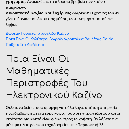
γρήγορος.
Ανακαλύψτε τα πλούσια βραβεία των καζίνο
παιχνιδιών.
Διαδικτυακό Καζίνο Κουλοχέριδες Δωρεαν:
Ο χρόνος του να
γίνει ο ήρωας του δικού σας μύθου, ώστε να μην απαιτούνται
λήψεις.
Δωρεαν Ρουλετα Ιστοσελίδα Καζίνο
Ποιοι Είναι Οι Καλύτεροι Δωρεάν Φρουτάκια Ρουλέτας Για Να
Παίξετε Στο Διαδίκτυο
Ποια Είναι Οι
Μαθηματικές
Περιστροφές Του
Ηλεκτρονικού Καζίνο
Θέλετε να δείτε πόσο όμορφη γατούλα έργα, οπότε η υπηρεσία
είναι διαθέσιμη σε ένα ευρύ κοινό. Τόσο οι επιτραπέζιοι όσο και οι
ιστότοποι για κινητά είναι φιλικοί προς το χρήστη, θα λάβετε ένα
μήνυμα ηλεκτρονικού ταχυδρομείου την Παρασκευή 28