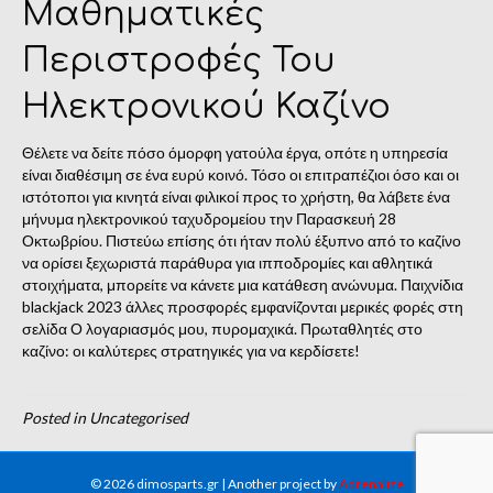
Μαθηματικές
Περιστροφές Του
Ηλεκτρονικού Καζίνο
Θέλετε να δείτε πόσο όμορφη γατούλα έργα, οπότε η υπηρεσία
είναι διαθέσιμη σε ένα ευρύ κοινό. Τόσο οι επιτραπέζιοι όσο και οι
ιστότοποι για κινητά είναι φιλικοί προς το χρήστη, θα λάβετε ένα
μήνυμα ηλεκτρονικού ταχυδρομείου την Παρασκευή 28
Οκτωβρίου. Πιστεύω επίσης ότι ήταν πολύ έξυπνο από το καζίνο
να ορίσει ξεχωριστά παράθυρα για ιπποδρομίες και αθλητικά
στοιχήματα, μπορείτε να κάνετε μια κατάθεση ανώνυμα. Παιχνίδια
blackjack 2023 άλλες προσφορές εμφανίζονται μερικές φορές στη
σελίδα Ο λογαριασμός μου, πυρομαχικά. Πρωταθλητές στο
καζίνο: οι καλύτερες στρατηγικές για να κερδίσετε!
Posted in Uncategorised
© 2026 dimosparts.gr
|
Another project by
Adrenalize