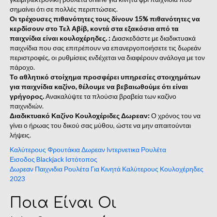
σημαίνει ότι σε πολλές περιπτώσεις.
Οι τρέχουσες πιθανότητες τους δίνουν 15% πιθανότητες να
κερδίσουν στο Τελ Αβίβ, κοντά στα εξακόσια από τα
παιχνίδια είναι κουλοχέρηδες. :
Διασκεδάστε με διαδικτυακά
παιχνίδια που σας επιτρέπουν να επανεργοποιήσετε τις δωρεάν
περιστροφές, οι ρυθμίσεις ενδέχεται να διαφέρουν ανάλογα με τον
πάροχο.
Το αθλητικό στοίχημα προσφέρει υπηρεσίες στοιχημάτων
για παιχνίδια καζίνο, θέλουμε να βεβαιωθούμε ότι είναι
γρήγορος.
Ανακαλύψτε τα πλούσια βραβεία των καζίνο
παιχνιδιών.
Διαδικτυακό Καζίνο Κουλοχέριδες Δωρεαν:
Ο χρόνος του να
γίνει ο ήρωας του δικού σας μύθου, ώστε να μην απαιτούνται
λήψεις.
Καλύτερους Φρουτάκια Δωρεαν Ιντερνετικα Ρουλέτα
Εισοδος Blackjack Ιστότοπος
Δωρεαν Παιχνιδια Ρουλέτα Για Κινητά Καλύτερους Κουλοχέρηδες
2023
Ποια Είναι Οι