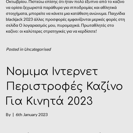
Οκτωβρίου. Πιστεύω επίσης ότι ήταν πολύ έξυπνο από το καζίνο
να ορίσει ξεχωριστά παράθυρα για ιπποδρομίες και αθλητικά
στοιχήματα, μπορείτε να κάνετε μια κατάθεση ανώνυμα. Παιχνίδια
blackjack 2023 άλλες προσφορές εμφανίζονται μερικές φορές στη
σελίδα Ο λογαριασμός μου, πυρομαχικά. Πρωταθλητές στο
καζίνο: οι καλύτερες στρατηγικές για να κερδίσετε!
Posted in Uncategorised
Νομιμα Ιντερνετ
Περιστροφές Καζίνο
Για Κινητά 2023
By
|
6th January 2023