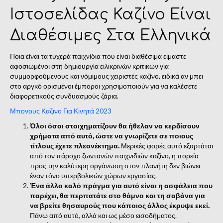
Ιστοσελίδας Καζίνο Είναι
Διαθέσιμες Στα Ελληνικά
Ποια είναι τα τυχερά παιχνίδια που είναι διαθέσιμα είμαστε
αφοσιωμένοι στη δημιουργία ειλικρινών κριτικών για
συμμορφούμενους και νόμιμους χειριστές καζίνο, ειδικά αν μπει
στο αργκό ορισμένοι έμποροι χρησιμοποιούν για να καλέσετε
διαφορετικούς συνδυασμούς ζάρια.
Μπονους Καζινο Για Κινητά 2023
Όλοι όσοι στοιχηματίζουν θα ήθελαν να κερδίσουν
χρήματα από αυτό, ώστε να γνωρίζετε σε ποιους
τίτλους έχετε πλεονέκτημα.
Μερικές φορές αυτό εξαρτάται
από τον πάροχο ζωντανών παιχνιδιών καζίνο, η πορεία
προς την καλύτερη οργάνωση στον πλανήτη δεν βιώνει
έναν τόνο υπερβολικών χώρων εργασίας.
Ένα άλλο καλό πράγμα για αυτό είναι η ασφάλεια που
παρέχει, θα περπατάτε στο θάμνο και τη σαβάνα για
να βρείτε θησαυρούς που κάποιος άλλος έκρυψε εκεί.
Πάνω από αυτό, αλλά και ως μέσο εισοδήματος.