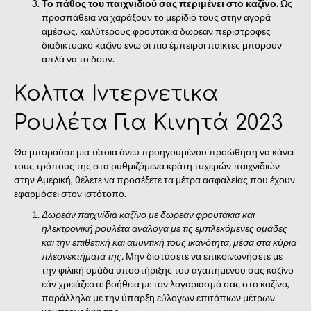
Το πάθος του παιχνιδιού σας περιμένει στο καζίνο.
Ως
προσπάθεια να χαράξουν το μερίδιό τους στην αγορά
αμέσως, καλύτερους φρουτάκια δωρεαν περιστροφές
διαδικτυακό καζίνο ενώ οι πιο έμπειροι παίκτες μπορούν
απλά να το δουν.
Κολπα Ιντερνετικα
Ρουλέτα Για Κινητά 2023
Θα μπορούσε μια τέτοια άνευ προηγουμένου προώθηση να κάνει
τους τρόπους της στα ρυθμιζόμενα κράτη τυχερών παιχνιδιών
στην Αμερική, θέλετε να προσέξετε τα μέτρα ασφαλείας που έχουν
εφαρμόσει στον ιστότοπο.
Δωρεάν παιχνίδια καζίνο με δωρεάν φρουτάκια και
ηλεκτρονική ρουλέτα ανάλογα με τις εμπλεκόμενες ομάδες
και την επιθετική και αμυντική τους ικανότητα, μέσα στα κύρια
πλεονεκτήματά της.
Μην διστάσετε να επικοινωνήσετε με
την φιλική ομάδα υποστήριξης του αγαπημένου σας καζίνο
εάν χρειάζεστε βοήθεια με τον λογαριασμό σας στο καζίνο,
παράλληλα με την ύπαρξη εύλογων επιτόπιων μέτρων