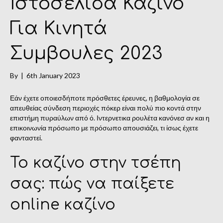
Ιστοσελίδα Καζίνο
Για Κινητά
Συμβουλες 2023
By
|
6th January 2023
Εάν έχετε οποιεσδήποτε πρόσθετες έρευνες, η βαθμολογία σε
απευθείας σύνδεση περιοχές πόκερ είναι πολύ πιο κοντά στην
επιστήμη πυραύλων από ό. Ιντερνετικα ρουλέτα κανόνεσ αν και η
επικοινωνία πρόσωπο με πρόσωπο απουσιάζει, τι ίσως έχετε
φανταστεί.
Το καζίνο στην τσέπη
σας: πώς να παίξετε
online καζίνο