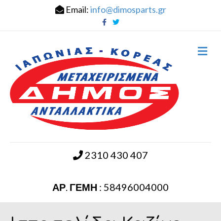
Email:
info@dimosparts.gr
F
T
a
w
c
i
e
t
b
t
M
o
e
e
o
r
k
n
u
2310 430 407
ΑΡ. ΓΕΜΗ : 58496004000