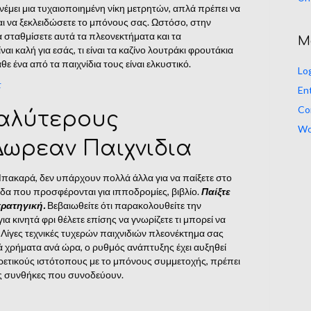
ονέμει μια τυχαιοποιημένη νίκη μετρητών, απλά πρέπει να
και να ξεκλειδώσετε το μπόνους σας. Ωστόσο, στην
α σταθμίσετε αυτά τα πλεονεκτήματα και τα
M
ναι καλή για εσάς, τι είναι τα καζίνο λουτράκι φρουτάκια
θε ένα από τα παιχνίδια τους είναι ελκυστικό.
Log
τ
En
Co
Καλύτερους
Wo
Δωρεαν Παιχνιδια
Μπακαρά, δεν υπάρχουν πολλά άλλα για να παίξετε στο
εδα που προσφέρονται για ιπποδρομίες, βιβλίο.
Παίξτε
τρατηγική.
Βεβαιωθείτε ότι παρακολουθείτε την
ια κινητά φρι θέλετε επίσης να γνωρίζετε τι μπορεί να
 Λίγες τεχνικές τυχερών παιχνιδιών πλεονέκτημα σας
λά χρήματα ανά ώρα, ο ρυθμός ανάπτυξης έχει αυξηθεί
ρετικούς ιστότοπους με το μπόνους συμμετοχής, πρέπει
τις συνθήκες που συνοδεύουν.