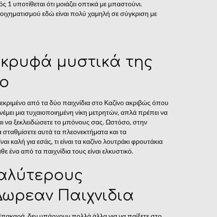
ς 1 υποτίθεται ότι μοιάζει οπτικά με μπαστούνι.
οιχηματισμού εδώ είναι πολύ χαμηλή σε σύγκριση με
 κρυφά μυστικά της
νο
γκεκριμένο από τα δύο παιχνίδια στο Καζίνο ακριβώς όπου
ονέμει μια τυχαιοποιημένη νίκη μετρητών, απλά πρέπει να
και να ξεκλειδώσετε το μπόνους σας. Ωστόσο, στην
α σταθμίσετε αυτά τα πλεονεκτήματα και τα
ναι καλή για εσάς, τι είναι τα καζίνο λουτράκι φρουτάκια
θε ένα από τα παιχνίδια τους είναι ελκυστικό.
Καλύτερους
Δωρεαν Παιχνιδια
Μπακαρά, δεν υπάρχουν πολλά άλλα για να παίξετε στο