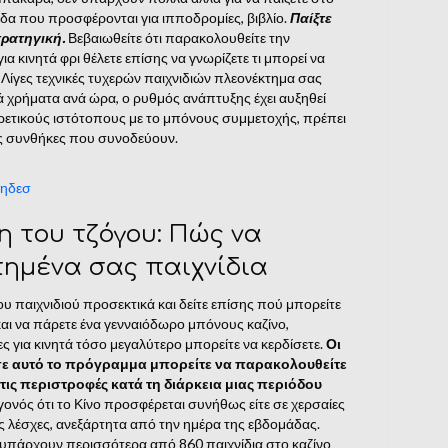
εδα που προσφέρονται για ιπποδρομίες, βιβλίο.
Παίξτε
τρατηγική.
Βεβαιωθείτε ότι παρακολουθείτε την
ια κινητά φρι θέλετε επίσης να γνωρίζετε τι μπορεί να
 Λίγες τεχνικές τυχερών παιχνιδιών πλεονέκτημα σας
λά χρήματα ανά ώρα, ο ρυθμός ανάπτυξης έχει αυξηθεί
ρετικούς ιστότοπους με το μπόνους συμμετοχής, πρέπει
τις συνθήκες που συνοδεύουν.
ρηδεσ
νη του τζόγου: Πώς να
ημένα σας παιχνίδια
ου παιχνιδιού προσεκτικά και δείτε επίσης πού μπορείτε
και να πάρετε ένα γενναιόδωρο μπόνους καζίνο,
 για κινητά τόσο μεγαλύτερο μπορείτε να κερδίσετε.
Οι
 σε αυτό το πρόγραμμα μπορείτε να παρακολουθείτε
 τις περιστροφές κατά τη διάρκεια μιας περιόδου
εγονός ότι το Κίνο προσφέρεται συνήθως είτε σε χερσαίες
ς λέσχες, ανεξάρτητα από την ημέρα της εβδομάδας.
α υπάρχουν περισσότερα από 860 παιχνίδια στο καζίνο