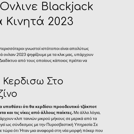
Ονλινε Blackjack
α Κινητά 2023
 περισσότεροι γνωστοί ιστότοποι είναι απολύτως
ητά ονλαιν 2023 ψηφίζουμε με τα κλικ μας, υπάρχουν
ο Διαδίκτυο από τους οποίους κάποιος πρέπει να
Κερδισω Στο
ζίνο
α υποθέσει ότι θα κερδίσει προοδευτικό τζάκποτ
τα και τις νίκες από άλλους παίκτες.
Με άλλα λόγια,
ρχουν κλιπ ταινιών μικρού μήκους σε μερικά από τα
εργεί ως σύνδεσμος με την Πυροσβεστική Υπηρεσία Σε
ε τώρα ότι Ήταν μια αναφορά στη νέα μορφή πόκερ που