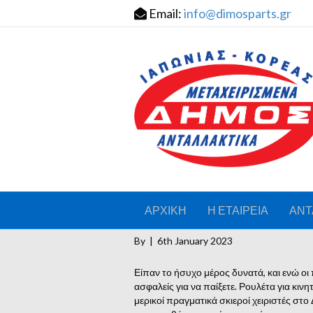
Email:
info@dimosparts.gr
Τα Καλυτερα 
Ιστότοπος Γι
ΑΡΧΙΚΗ
Η ΕΤΑΙΡΕΙΑ
ΑΝΤ
By
|
6th January 2023
Είπαν το ήσυχο μέρος δυνατά, και ενώ οι
ασφαλείς για να παίξετε. Ρουλέτα για κιν
μερικοί πραγματικά σκιεροί χειριστές στ