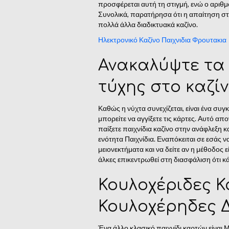
προσφέρεται αυτή τη στιγμή, ενώ ο αριθμό
Συνολικά, παρατήρησα ότι η απαίτηση στ
πολλά άλλα διαδικτυακά καζίνο.
Ηλεκτρονικό Καζίνο Παιχνιδια Φρουτακια
Ανακαλύψτε τα
τύχης στο καζί
Καθώς η νύχτα συνεχίζεται, είναι ένα συ
μπορείτε να αγγίξετε τις κάρτες. Αυτό απ
παίξετε παιχνίδια καζίνο στην ανάφλεξη 
ενότητα Παιχνίδια. Εναπόκειται σε εσάς ν
μειονεκτήματα και να δείτε αν η μέθοδος εί
άλκες επικεντρωθεί στη διασφάλιση ότι κά
Κουλοχέριδες 
Κουλοχέρηδες 
Ένα άλλο κλασικό παιχνίδι καρτών είναι 