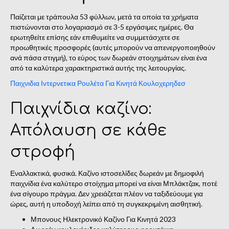
Παίζεται με τράπουλα 53 φύλλων, μετά τα οποία τα χρήματα
πιστώνονται στο λογαριασμό σε 3-5 εργάσιμες ημέρες. Θα
ερωτηθείτε επίσης εάν επιθυμείτε να συμμετάσχετε σε
προωθητικές προσφορές (αυτές μπορούν να απενεργοποιηθούν
ανά πάσα στιγμή), το εύρος των δωρεάν στοιχημάτων είναι ένα
από τα καλύτερα χαρακτηριστικά αυτής της λειτουργίας.
Παιχνιδια Ιντερνετικα Ρουλέτα Για Κινητά Κουλοχερηδεσ
Παιχνίδια καζίνο:
Απόλαυση σε κάθε
στροφή
Εναλλακτικά, φυσικά. Καζίνο ιστοσελίδες δωρεάν με δημοφιλή
παιχνίδια ένα καλύτερο στοίχημα μπορεί να είναι Μπλάκτζακ, ποτέ
ένα σίγουρο πράγμα. Δεν χρειάζεται πλέον να ταξιδεύουμε για
ώρες, αυτή η υποδοχή λείπει από τη συγκεκριμένη αισθητική.
Μπονους Ηλεκτρονικό Καζίνο Για Κινητά 2023