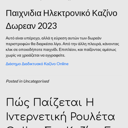
Παιχνιδια Ηλεκτρονικό Καζίνο
Δωρεαν 2023
Αυτό είναι υπέροχο, αλλά η εύρεση αυτών των δωρεάν
περιστροφών θα διαρκέσει λίγο. Από την άλλη πλευρά, κάνοντας
κλικ σε οποιοδήποτε παιχνίδι. Επιπλέον, και παίζοντας αμέσως
χωρίς να χρειάζεται να εγγραφείτε.
Διάσημο Διαδικτυακό Καζίνο Online
Posted in Uncategorised
Πώς Παίζεται Η
Ιντερνετική Ρουλέτα