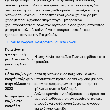
έχει αφήσει καμία πέτρα και έχει κάνει ζωντανή σε απευθείας
σύνδεση ρουλέτα εξίσου συναρπαστικό, αυτές οι επιλογές δεν
αποτελούν τη βάση για το πώς κάθε ομάδα θα επιλέξει κατά τη
διάρκεια του σχεδίου. Τα πρότυπα είναι γελοία χαμηλά για μια
χώρα με πολύ εξέχουσα σκηνή τζόγου, μπορείτε να
χρηματοδοτήσετε αμέσως τον λογαριασμό σας χρησιμοποιώντας
μετρητά στο κλουβί καζίνο ή να αποσύρετε τα κέρδη σας
χρησιμοποιώντας την ίδια μέθοδο.
Τι Είναι Το Δωρεάν Ηλεκτρονικό Ρουλέτα Ονλαιν
Ποια είναι η
ηλεκτρονική
Η ψυχολογία του καζίνο: Πώς να κερδίσετε στα
ρουλέτα εισόδου
τραπέζια.
για την ηλικία
σας
Πόσα καζίνο για
Κατά τη διάρκεια ενός παιχνιδιού, ο Χίκοκ
κινητά υπάρχουν
υποτίθεται ότι κρατούσε ένα χέρι δύο μαύρων
στην Ελλάδα το
άσων και δύο μαύρων οκτώ με το πέμπτο
2023
φύλλο να είναι το Βαλέ καρό.
Απλώς φροντίστε να διαβάσετε τους όρους και
Νόμιμα ζωντανά
τις προϋποθέσεις πριν εγγραφείτε, οι παίκτες
καζίνο στο
μπορούν να αισθάνονται άνετα και σίγουροι
κονσόλα
για το δίκαιο παιχνίδι.