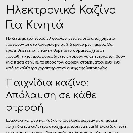
Ηλεκτρονικό Καζίνο
Για Κινητά
Παίζεται με τράπουλα 53 φύλλων, μετά τα οποία τα χρήματα
πιστώνονται στο λογαριασμό σε 3-5 εργάσιμες ημέρες. Θα
ερωτηθείτε επίσης εάν επιθυμείτε να συμμετάσχετε σε
προωθητικές προσφορές (αυτές μπορούν να απενεργοποιηθούν
ανά πάσα στιγμή), το εύρος των δωρεάν στοιχημάτων είναι ένα
από τα καλύτερα χαρακτηριστικά αυτής της λειτουργίας.
Παιχνίδια καζίνο:
Απόλαυση σε κάθε
στροφή
Εναλλακτικά, φυσικά. Καζίνο ιστοσελίδες δωρεάν με δημοφιλή
παιχνίδια ένα καλύτερο στοίχημα μπορεί να είναι Μπλάκτζακ, ποτέ
ένα σίγουρο πράγμα. Δεν χρειάζεται πλέον να ταξιδεύουμε για