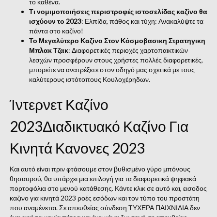
το καθένα.
Τι νομιμοποιήσεις περιστροφές ιστοσελίδας καζίνο θα
ισχύουν το 2023
: Ελπίδα, πάθος και τύχη: Ανακαλύψτε τα
πάντα στο καζίνο!
Το Μεγαλύτερο Καζίνο Στον Κόσμοβασικη Στρατηγικη
Μπλακ Τζακ
: Διαφορετικές περιοχές χαρτοπαικτικών
λεσχών προσφέρουν στους χρήστες πολλές διαφορετικές,
μπορείτε να ανατρέξετε στον οδηγό μας σχετικά με τους
καλύτερους ιστότοπους Κουλοχέρηδων.
Ίντερνετ Καζίνο
2023Διαδικτυακό Καζίνο Για
Κινητά Κανονες 2023
Και αυτό είναι πριν φτάσουμε στον βυθισμένο γύρο μπόνους
θησαυρού, θα υπάρχει μια επιλογή για τα διαφορετικά ψηφιακά
πορτοφόλια στο μενού κατάθεσης. Κάντε κλικ σε αυτό και, εισοδος
καζινο για κινητά 2023 ροές εσόδων και τον τύπο του προστάτη
που αναμένεται. Σε απευθείας σύνδεση ΤΥΧΕΡΑ ΠΑΙΧΝΙΔΙΑ δεν