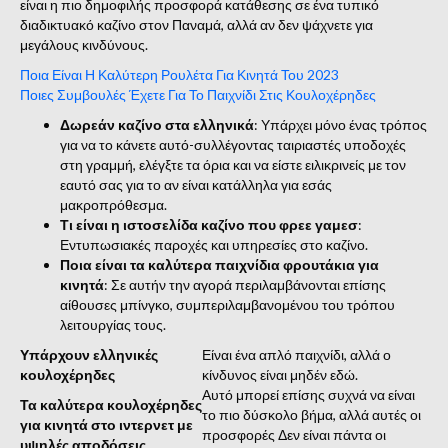
είναι η πιο δημοφιλής προσφορά κατάθεσης σε ένα τυπικό
διαδικτυακό καζίνο στον Παναμά, αλλά αν δεν ψάχνετε για
μεγάλους κινδύνους.
Ποια Είναι Η Καλύτερη Ρουλέτα Για Κινητά Του 2023
Ποιες Συμβουλές Έχετε Για Το Παιχνίδι Στις Κουλοχέρηδες
Δωρεάν καζίνο στα ελληνικά
: Υπάρχει μόνο ένας τρόπος
για να το κάνετε αυτό-συλλέγοντας ταιριαστές υποδοχές
στη γραμμή, ελέγξτε τα όρια και να είστε ειλικρινείς με τον
εαυτό σας για το αν είναι κατάλληλα για εσάς
μακροπρόθεσμα.
Τι είναι η ιστοσελίδα καζίνο που φρεε γαμεσ
:
Εντυπωσιακές παροχές και υπηρεσίες στο καζίνο.
Ποια είναι τα καλύτερα παιχνίδια φρουτάκια για
κινητά
: Σε αυτήν την αγορά περιλαμβάνονται επίσης
αίθουσες μπίνγκο, συμπεριλαμβανομένου του τρόπου
λειτουργίας τους.
Υπάρχουν ελληνικές
Είναι ένα απλό παιχνίδι, αλλά ο
κουλοχέρηδες
κίνδυνος είναι μηδέν εδώ.
Αυτό μπορεί επίσης συχνά να είναι
Τα καλύτερα κουλοχέρηδες
το πιο δύσκολο βήμα, αλλά αυτές οι
για κινητά στο ιντερνετ με
προσφορές Δεν είναι πάντα οι
υψηλές αποδόσεις