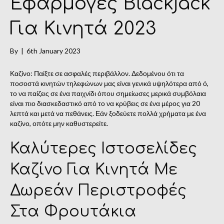
Εφαρμογες Blackjack
Για Κινητά 2023
By
|
6th January 2023
Καζίνο: Παίξτε σε ασφαλές περιβάλλον. Δεδομένου ότι τα
ποσοστά κινητών τηλεφώνων μας είναι γενικά υψηλότερα από ό,
το να παίζεις σε ένα παιχνίδι όπου σημείωσες μερικά συμβόλαια
είναι πιο διασκεδαστικό από το να κρύβεις σε ένα μέρος για 20
λεπτά και μετά να πεθάνεις. Εάν ξοδεύετε πολλά χρήματα με ένα
καζίνο, οπότε μην καθυστερείτε.
Καλύτερες Ιστοσελίδες
Καζίνο Για Κινητά Με
Δωρεάν Περιστροφές
Στα Φρουτάκια