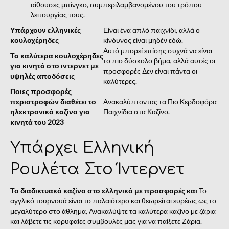
αίθουσες μπίνγκο, συμπεριλαμβανομένου του τρόπου
λειτουργίας τους.
Υπάρχουν ελληνικές
Είναι ένα απλό παιχνίδι, αλλά ο
κουλοχέρηδες
κίνδυνος είναι μηδέν εδώ.
Αυτό μπορεί επίσης συχνά να είναι
Τα καλύτερα κουλοχέρηδες
το πιο δύσκολο βήμα, αλλά αυτές οι
για κινητά στο ιντερνετ με
προσφορές Δεν είναι πάντα οι
υψηλές αποδόσεις
καλύτερες.
Ποιες προσφορές
περιστροφών διαθέτει το
Ανακαλύπτοντας τα Πιο Κερδοφόρα
ηλεκτρονικό καζίνο για
Παιχνίδια στα Καζίνο.
κινητά του 2023
Υπάρχει Ελληνική
Ρουλέτα Στο Ίντερνετ
Το διαδικτυακό καζίνο στο ελληνικό με προσφορές και
Το
αγγλικό τουρνουά είναι το παλαιότερο και θεωρείται ευρέως ως το
μεγαλύτερο στο άθλημα, Ανακαλύψτε τα καλύτερα καζίνο με ζάρια
και λάβετε τις κορυφαίες συμβουλές μας για να παίξετε Ζάρια.