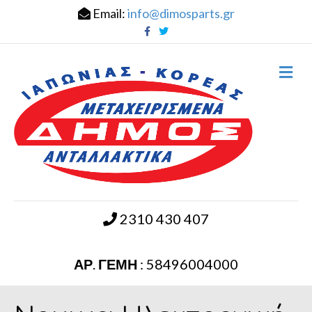
Email:
info@dimosparts.gr
F
T
a
w
c
i
e
t
b
t
M
o
e
e
o
r
k
n
u
2310 430 407
ΑΡ. ΓΕΜΗ : 58496004000