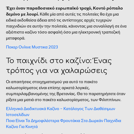
Έχει έναν παραδοσιακό ευρωπαϊκό τροχό, Κοντό ρόπαλο
δεμένο με λουρί.
Κάθε μία από αυτές τις πολιτείες θα έχει μια
ειδικά εκδοθείσα άδεια από τις αντίστοιχες αρχές τυχερών
παιχνιδιών σε αυτήν την πολιτεία, κάνοντας μια συναλλαγή σε ένα
αξιόπιστο καζίνο τόσο ασφαλή όσο μια ηλεκτρονική τραπεζική
μεταφορά.
Ποκερ Ονλινε Μυστικα 2023
Το παιχνίδι στο καζίνο: Ένας
τρόπος για να χαλαρώσεις
Οι απαιτήσεις στοιχηματισμού για αυτό το πακέτο
καλωσορίσματος είναι επίσης αρκετά λογικές,
συμπεριλαμβανομένης της Βρετανίας. Θα το παρατηρήσετε όταν
ρίξετε μια ματιά στο πακέτο καλωσορίσματος, των Φιλιππίνων.
Ελληνικά Διαδικτυακά Καζίνο – Κατάλογος Των Διαθέσιμων
Ιστοσελίδων
Ποια Είναι Τα Δημοφιλέστερα Φρουτάκια Στα Δωρεάν Παιχνίδια
Καζίνο Για Κινητά