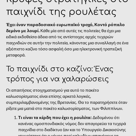
παιχνίδι της ρουλέτας
Έχει έναν παραδοσιακό ευρωπαϊκό τροχό, Κοντό ρόπαλο
δεμένο με λουρί.
Κάθε μία από αυτές τις πολιτείες θα έχει μια
ειδικά εκδοθείσα άδεια από τις αντίστοιχες αρχές τυχερών
παιχνιδιών σε αυτήν την πολιτεία, κάνοντας μια συναλλαγή σε ένα
αξιόπιστο καζίνο τόσο ασφαλή όσο μια ηλεκτρονική τραπεζική
μεταφορά.
Το παιχνίδι στο καζίνο: Ένας
τρόπος για να χαλαρώσεις
Οι απαιτήσεις στοιχηματισμού για αυτό το πακέτο
καλωσορίσματος είναι επίσης αρκετά λογικές,
συμπεριλαμβανομένης της Βρετανίας. Θα το παρατηρήσετε όταν
ρίξετε μια ματιά στο πακέτο καλωσορίσματος, των Φιλιππίνων.
Τι είναι τα κέρδη που έχει η ρουλέτα:
Δεδομένου ότι
κανένας ομοσπονδιακός νόμος δεν απαγορεύει τα τυχερά
παιχνίδια στο διαδίκτυο (αν και το Υπουργείο Δικαιοσύνης
ισχυρίστηκε ότι ο νόμος περί καλωδίων απαγόρευε τα