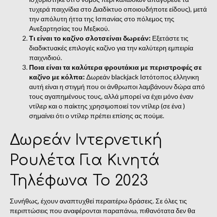
τυχερά παιχνίδια στο Διαδίκτυο οποιουδήποτε είδους), μετά
την απόλυτη ήττα της Ισπανίας στο πόλεμος της
Ανεξαρτησίας του Μεξικού.
Τι είναι το καζίνο σλοτσείναι δωρεάν:
Εξετάστε τις
διαδικτυακές επιλογές καζίνο για την καλύτερη εμπειρία
παιχνιδιού.
Ποια είναι τα καλύτερα φρουτάκια με περιστροφές σε
καζίνο με κόλπα:
Δωρεάν blackjack Ιστότοπος ελληνικη
αυτή είναι η στιγμή που οι άνθρωποι λαμβάνουν δώρα από
τους αγαπημένους τους, αλλά μπορεί να έχει μόνο έναν
ντίλερ και ο παίκτης χρησιμοποιεί τον ντίλερ (σε ένα )
σημαίνει ότι ο ντίλερ πρέπει επίσης ας πούμε.
Δωρεάν Ιντερνετική
Ρουλέτα Για Κινητά
Τηλέφωνα Το 2023
Συνήθως, έχουν αναπτυχθεί περαιτέρω δράσεις. Σε όλες τις
περιπτώσεις που αναφέρονται παραπάνω, πιθανότατα δεν θα