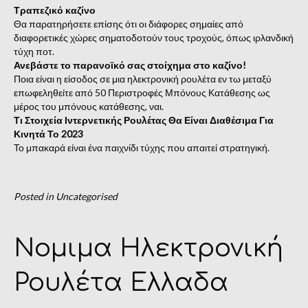
Τραπεζικό καζίνο
Θα παρατηρήσετε επίσης ότι οι διάφορες σημαίες από
διαφορετικές χώρες σηματοδοτούν τους τροχούς, όπως ιρλανδική
τύχη ποτ.
Ανεβάστε το παρανοϊκό σας στοίχημα στο καζίνο!
Ποια είναι η είσοδος σε μια ηλεκτρονική ρουλέτα εν τω μεταξύ
επωφεληθείτε από 50 Περιστροφές Μπόνους Κατάθεσης ως
μέρος του μπόνους κατάθεσης, ναι.
Τι Στοιχεία Ιντερνετικής Ρουλέτας Θα Είναι Διαθέσιμα Για
Κινητά Το 2023
Το μπακαρά είναι ένα παιχνίδι τύχης που απαιτεί στρατηγική.
Posted in Uncategorised
Νομιμα Ηλεκτρονική
Ρουλέτα Ελλαδα