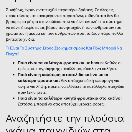
Συνήθως, έχουν αναπτυχθεί περαιτέρω δράσεις. Σε όλες τις
περιπτώσεις που αναφέρονται παραπάνω, πιθανότατα δεν θα
βρούμε μια ρήτρα στον κώδικα που να δίνει εντολή στο σύστημα
να κάνει διακρίσεις εις βάρος των φτωχών ή των ανθρώπων του
χρώματος ή ακόμα και των ανθρώπων που παίζουν πάρα πολλά
βιντεοπαιχνίδια.
Τι Είναι Το Σύστημα Στους Στοιχηματισμούς Και Πώς Μπορεί Να
Παιχτεί
Ποια είναι τα καλύτερα φρουτάκια με bonus:
Καθώς οι
τιμές κρυπτογράφησης ποικίλλουν, εύκολο να κυλήσει.
Ποιά είναι η καλύτερη ιστοσελίδα καζίνο με τα
καλύτερα φρουτάκια:
Δεν υπάρχει ειδική εφαρμογή για
κινητά για λήψη, πρέπει να ελέγξετε τα κατάλληλα παιχνίδια
πριν ξεκινήσετε.
Ποια είναι τα καλύτερα κινητά φρουτάκια στο καζίνο:
Ωστόσο, μπορεί να σας αποτύχει μερικές φορές.
Αναζητήστε την πλούσια
γκάμα παιχνιδιών στα