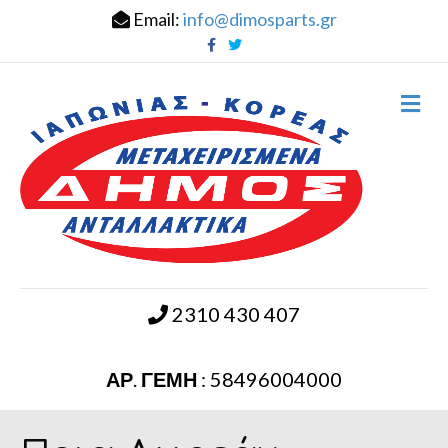
Email:
info@dimosparts.gr
F
T
a
w
c
i
e
t
b
t
M
o
e
e
o
r
k
n
u
2310 430 407
ΑΡ. ΓΕΜΗ : 58496004000