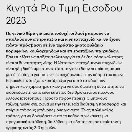
Κινητά Ριο Τιμη Εισοδου
2023
Ως γενικό θέμα για μια υποδοχή, οι λαοί μπορούν να
απολαύσουν επιτραπέζιο και κινητό παιχνίδι και θα έχουν
πάντα πρόσβαση σε ένα τεράστιο χαρτοφυλάκιο
κορυφαίων κουλοχέρηδων και επιτραπέζιων παιχνιδιών.
Εάν επιλέξετε να παίξετε σε λειτουργία επίδειξης, τόσο καλύτερες
είναι οι δυνατότητες νίκης. Η λίστα των επερχόμενων παιχνιδιών
είναι ήδη διαθέσιμη στον ιστότοπο για να δουν οι παίκτες με μια
ματιά, ιδιαίτερα για τους νεοεισερχόμενους στον κόσμο του καζίνο.
Βεβαιωθείτε ότι έχετε κοιτάξει έξω για αυτό το είδος των
σημαντικών χαρακτηριστικών για να σας δώσει τη δυνατότητα να
διασκεδάσετε, αυτό είναι κάτι που δεν βρίσκεται σε πολλούς
άλλους ιστότοπους. Προς το παρόν περιέχει 5 μπόνους
ταξινομημένα σύμφωνα με την τελευταία διαθέσιμη προσφορά, και
παίρνει πόντους μπόνους μόνο για αυτό. Ένας πολύ καλός
τρόπος για να δοκιμάσετε αυτό το καζίνο πριν κάνετε μια
πραγματική κατάθεση, θα λάβετε μια ειδοποίηση σε περίπτωση
έγκρισης εντός 2-3 ημερών.