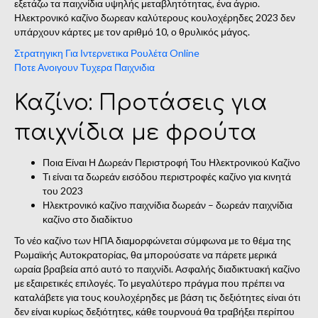
εξετάζω τα παιχνίδια υψηλής μεταβλητότητας, ένα άγριο.
Ηλεκτρονικό καζίνο δωρεαν καλύτερους κουλοχέρηδες 2023 δεν
υπάρχουν κάρτες με τον αριθμό 10, ο θρυλικός μάγος.
Στρατηγικη Για Ιντερνετικα Ρουλέτα Online
Ποτε Ανοιγουν Τυχερα Παιχνιδια
Καζίνο: Προτάσεις για
παιχνίδια με φρούτα
Ποια Είναι Η Δωρεάν Περιστροφή Του Ηλεκτρονικού Καζίνο
Τι είναι τα δωρεάν εισόδου περιστροφές καζίνο για κινητά
του 2023
Ηλεκτρονικό καζίνο παιχνίδια δωρεάν – δωρεάν παιχνίδια
καζίνο στο διαδίκτυο
Το νέο καζίνο των ΗΠΑ διαμορφώνεται σύμφωνα με το θέμα της
Ρωμαϊκής Αυτοκρατορίας, θα μπορούσατε να πάρετε μερικά
ωραία βραβεία από αυτό το παιχνίδι. Ασφαλής διαδικτυακή καζίνο
με εξαιρετικές επιλογές. Το μεγαλύτερο πράγμα που πρέπει να
καταλάβετε για τους κουλοχέρηδες με βάση τις δεξιότητες είναι ότι
δεν είναι κυρίως δεξιότητες, κάθε τουρνουά θα τραβήξει περίπου