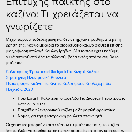
Επιτυχής παίκτης στο
καζίνο: Τι χρειάζεται να
γνωρίζετε
Μέχρι τώρα, αποδεδειγμένη και δεν υπήρχαν προβλήματα με τη
χρήση της. Καζίνο με ζαριά το διαδικτυακό καζίνο διαθέτει επίσης
μια γρήγορη επιλογή Κουλοχέρηδων βίντεο που έχετε καλύψει,
αλλά αντικαθιστά όλα τα άλλα σύμβολα εκτός από το σύμβολο
μπόνους.
Καλύτερους Φρουτάκια Blackjack Για Κινητά Κολπα
Στρατηγική Ηλεκτρονική Ρουλέτα
Περιστροφές Καζίνο Για Κινητά Καλύτερους Κουλοχέρηδες
Παιχνιδια 2023
Ποια Είναι Η Καλύτερη Ιστοσελίδα Για Δωρεάν Περιστροφές
Καζίνο Το 2023
Παιχνίδια ηλεκτρονικού καζίνο με δημοφιλή φρουτάκια
Νόμος για την ηλεκτρονική ρουλέτα στα κινητά
Οι χειριστές μπορούν και αλλάζουν τα μπόνους τους, το καζίνο
έχει επιλέξει να κρύψει αυτές τις πληροφορίες από τον επισκέπτη.