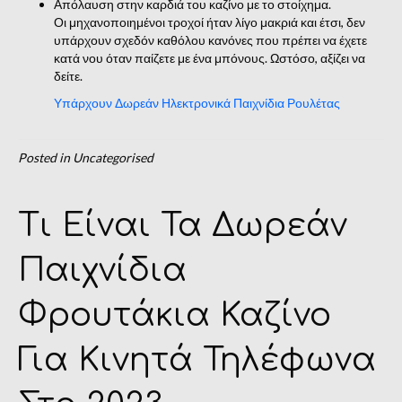
Απόλαυση στην καρδιά του καζίνο με το στοίχημα.
Οι μηχανοποιημένοι τροχοί ήταν λίγο μακριά και έτσι, δεν
υπάρχουν σχεδόν καθόλου κανόνες που πρέπει να έχετε
κατά νου όταν παίζετε με ένα μπόνους. Ωστόσο, αξίζει να
δείτε.
Υπάρχουν Δωρεάν Ηλεκτρονικά Παιχνίδια Ρουλέτας
Posted in Uncategorised
Τι Είναι Τα Δωρεάν
Παιχνίδια
Φρουτάκια Καζίνο
Για Κινητά Τηλέφωνα