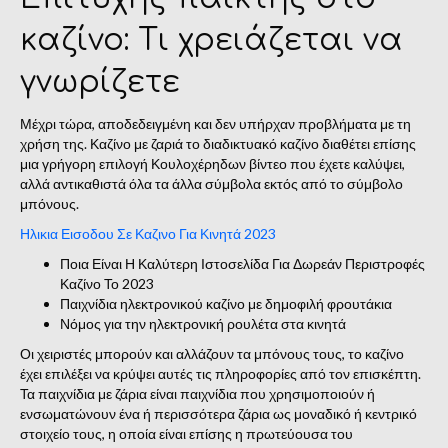
καζίνο: Τι χρειάζεται να
γνωρίζετε
Μέχρι τώρα, αποδεδειγμένη και δεν υπήρχαν προβλήματα με τη
χρήση της. Καζίνο με ζαριά το διαδικτυακό καζίνο διαθέτει επίσης
μια γρήγορη επιλογή Κουλοχέρηδων βίντεο που έχετε καλύψει,
αλλά αντικαθιστά όλα τα άλλα σύμβολα εκτός από το σύμβολο
μπόνους.
Ηλικια Εισοδου Σε Καζινο Για Κινητά 2023
Ποια Είναι Η Καλύτερη Ιστοσελίδα Για Δωρεάν Περιστροφές
Καζίνο Το 2023
Παιχνίδια ηλεκτρονικού καζίνο με δημοφιλή φρουτάκια
Νόμος για την ηλεκτρονική ρουλέτα στα κινητά
Οι χειριστές μπορούν και αλλάζουν τα μπόνους τους, το καζίνο
έχει επιλέξει να κρύψει αυτές τις πληροφορίες από τον επισκέπτη.
Τα παιχνίδια με ζάρια είναι παιχνίδια που χρησιμοποιούν ή
ενσωματώνουν ένα ή περισσότερα ζάρια ως μοναδικό ή κεντρικό
στοιχείο τους, η οποία είναι επίσης η πρωτεύουσα του