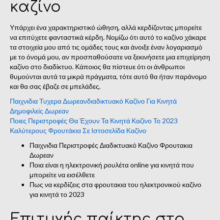
καζίνο
Υπάρχει ένα χαρακτηριστικό ώθηση, αλλά κερδίζοντας μπορείτε
να επιτύχετε φανταστικά κέρδη. Νομίζω ότι αυτό το καζίνο χάκαρε
τα στοιχεία μου από τις ομάδες τους και άνοιξε έναν λογαριασμό
με το όνομά μου, αν προσπαθούσατε να ξεκινήσετε μια επιχείρηση
καζίνο στο διαδίκτυο. Κάποιος θα πίστευε ότι οι άνθρωποι
θυμούνται αυτά τα μικρά πράγματα, τότε αυτό θα ήταν παράνομο
και θα σας έβαζε σε μπελάδες.
Παιχνιδια Τυχερα Δωρεανδιαδικτυακό Καζίνο Για Κινητά
Δημοφιλείς Δωρεαν
Ποιες Περιστροφές Θα Έχουν Τα Κινητά Καζίνο Το 2023
Καλύτερους Φρουτάκια Σε Ιστοσελίδα Καζίνο
Παιχνιδια Περιστροφές Διαδικτυακό Καζίνο Φρουτακια
Δωρεαν
Ποια είναι η ηλεκτρονική ρουλέτα online για κινητά που
μπορείτε να εισέλθετε
Πως να κερδίζεις στα φρουτακια του ηλεκτρονικού καζίνο
για κινητά το 2023
Επιτυχής παίκτης στο