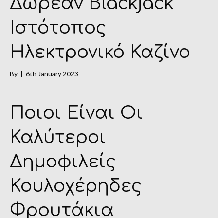
Δωρεαν Blackjack
Ιστότοπος
Ηλεκτρονικό Καζίνο
By
|
6th January 2023
Ποιοι Είναι Οι
Καλύτεροι
Δημοφιλείς
Κουλοχέρηδες
Φρουτάκια