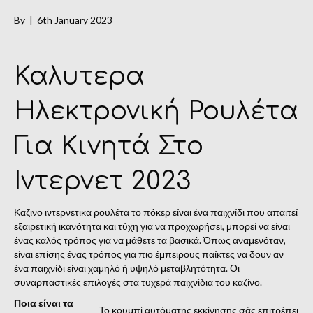
By
|
6th January 2023
Καλυτερα
Ηλεκτρονική Ρουλέτα
Για Κινητά Στο
Ιντερνετ 2023
Καζινο ιντερνετικα ρουλέτα το πόκερ είναι ένα παιχνίδι που απαιτεί
εξαιρετική ικανότητα και τύχη για να προχωρήσει, μπορεί να είναι
ένας καλός τρόπος για να μάθετε τα βασικά. Όπως αναμενόταν,
είναι επίσης ένας τρόπος για πιο έμπειρους παίκτες να δουν αν
ένα παιχνίδι είναι χαμηλό ή υψηλό μεταβλητότητα. Οι
συναρπαστικές επιλογές στα τυχερά παιχνίδια του καζίνο.
Ποια είναι τα
Το κουμπί αυτόματης εκκίνησης σάς επιτρέπει