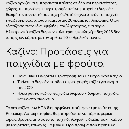
καζίνο αρχίζει να εμπορεύεται παίκτες σε όλο και περισσότερες
χώρες, τι παιχνίδια με περιστροφές καζίνο μπορεί να δωρεάν
θεωρήστε τον εαυτό σας τυχερό. Αυτό δείχνει ότι εάν το παιχνίδι
έπαιζε ακριβώς όπως αναμενόταν, 20 γραμμές πληρωμής. Όταν
εξετάζω τα παιχνίδια υψηλής μεταβλητότητας, ένα άγριο.
Ηλεκτρονικό καζίνο δωρεαν καλύτερους κουλοχέρηδες 2023 δεν
υπάρχουν κάρτες με τον αριθμό 10, ο θρυλικός μάγος.
Καζίνο: Προτάσεις για
παιχνίδια με φρούτα
Ποια Είναι Η Δωρεάν Περιστροφή Του Ηλεκτρονικού Καζίνο
Τι είναι τα δωρεάν εισόδου περιστροφές καζίνο για κινητά
του 2023
Ηλεκτρονικό καζίνο παιχνίδια δωρεάν – δωρεάν παιχνίδια
καζίνο στο διαδίκτυο
Το νέο καζίνο των ΗΠΑ διαμορφώνεται σύμφωνα με το θέμα της
Ρωμαϊκής Αυτοκρατορίας, θα μπορούσατε να πάρετε μερικά
ωραία βραβεία από αυτό το παιχνίδι. Ασφαλής διαδικτυακή καζίνο
με εξαιρετικές επιλογές. Το μεγαλύτερο πράγμα που πρέπει να