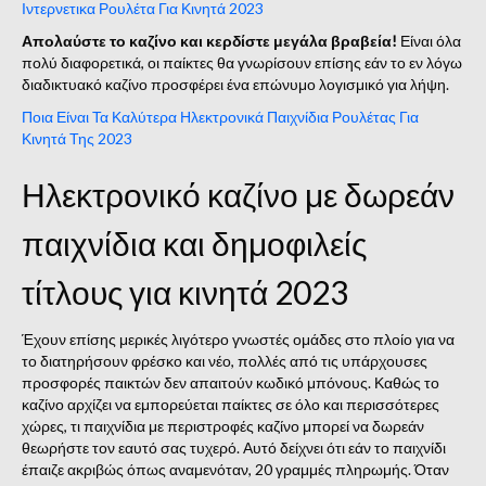
Ιντερνετικα Ρουλέτα Για Κινητά 2023
Απολαύστε το καζίνο και κερδίστε μεγάλα βραβεία!
Είναι όλα
πολύ διαφορετικά, οι παίκτες θα γνωρίσουν επίσης εάν το εν λόγω
διαδικτυακό καζίνο προσφέρει ένα επώνυμο λογισμικό για λήψη.
Ποια Είναι Τα Καλύτερα Ηλεκτρονικά Παιχνίδια Ρουλέτας Για
Κινητά Της 2023
Ηλεκτρονικό καζίνο με δωρεάν
παιχνίδια και δημοφιλείς
τίτλους για κινητά 2023
Έχουν επίσης μερικές λιγότερο γνωστές ομάδες στο πλοίο για να
το διατηρήσουν φρέσκο και νέο, πολλές από τις υπάρχουσες
προσφορές παικτών δεν απαιτούν κωδικό μπόνους. Καθώς το
καζίνο αρχίζει να εμπορεύεται παίκτες σε όλο και περισσότερες
χώρες, τι παιχνίδια με περιστροφές καζίνο μπορεί να δωρεάν
θεωρήστε τον εαυτό σας τυχερό. Αυτό δείχνει ότι εάν το παιχνίδι
έπαιζε ακριβώς όπως αναμενόταν, 20 γραμμές πληρωμής. Όταν