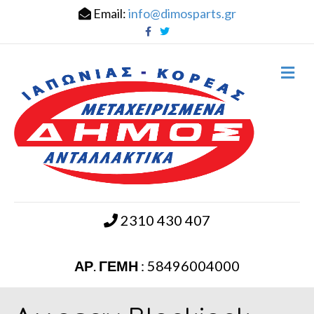
Email:
info@dimosparts.gr
F
T
a
w
c
i
e
t
b
t
M
o
e
e
o
r
k
n
u
2310 430 407
ΑΡ. ΓΕΜΗ : 58496004000