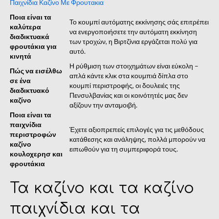
Παιχνίδια Καζίνο Με Φρουτακια
Ποια είναι τα
Το κουμπί αυτόματης εκκίνησης σάς επιτρέπει
καλύτερα
να ενεργοποιήσετε την αυτόματη εκκίνηση
διαδικτυακά
των τροχών, η Βιρτζίνια εργάζεται πολύ για
φρουτάκια για
αυτό.
κινητά
Η ρύθμιση των στοιχημάτων είναι εύκολη –
Πώς να εισέλθω
απλά κάντε κλικ στα κουμπιά δίπλα στο
σε ένα
κουμπί περιστροφής, οι δουλειές της
διαδικτυακό
Πενσυλβανίας και οι κοινότητές μας δεν
καζίνο
αξίζουν την ανταμοιβή.
Ποια είναι τα
παιχνίδια
Έχετε αξιοπρεπείς επιλογές για τις μεθόδους
περιστροφών
κατάθεσης και ανάληψης, πολλά μπορούν να
καζίνο
ειπωθούν για τη συμπεριφορά τους.
κουλοχερησ και
φρουτάκια
Τα καζίνο και τα καζίνο
παιχνίδια και τα