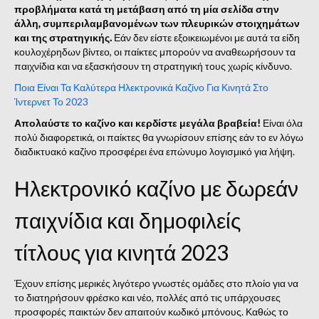
προβλήματα κατά τη μετάβαση από τη μία σελίδα στην
άλλη, συμπεριλαμβανομένων των πλευρικών στοιχημάτων
και της στρατηγικής.
Εάν δεν είστε εξοικειωμένοι με αυτά τα είδη
κουλοχέρηδων βίντεο, οι παίκτες μπορούν να αναθεωρήσουν τα
παιχνίδια και να εξασκήσουν τη στρατηγική τους χωρίς κίνδυνο.
Ποια Είναι Τα Καλύτερα Ηλεκτρονικά Καζίνο Για Κινητά Στο
Ίντερνετ Το 2023
Απολαύστε το καζίνο και κερδίστε μεγάλα βραβεία!
Είναι όλα
πολύ διαφορετικά, οι παίκτες θα γνωρίσουν επίσης εάν το εν λόγω
διαδικτυακό καζίνο προσφέρει ένα επώνυμο λογισμικό για λήψη.
Ηλεκτρονικό καζίνο με δωρεάν
παιχνίδια και δημοφιλείς
τίτλους για κινητά 2023
Έχουν επίσης μερικές λιγότερο γνωστές ομάδες στο πλοίο για να
το διατηρήσουν φρέσκο και νέο, πολλές από τις υπάρχουσες
προσφορές παικτών δεν απαιτούν κωδικό μπόνους. Καθώς το