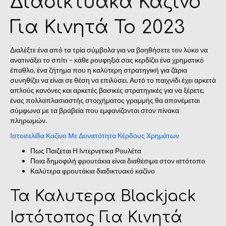
Διαδικτυακά Καζίνο
Για Κινητά Το 2023
Διαλέξτε ένα από τα τρία σύμβολα για να βοηθήσετε τον λύκο να
ανατινάξει το σπίτι – κάθε ρουφηξιά σας κερδίζει ένα χρηματικό
έπαθλο, ένα ζήτημα που η καλύτερη στρατηγική για ζάρια
συνηθίζει να είναι σε θέση να επιλύσει. Αυτό το παιχνίδι έχει αρκετά
απλούς κανόνες και αρκετές βασικές στρατηγικές για να ξέρετε,
ένας πολλαπλασιαστής στοιχήματος γραμμής θα απονέμεται
σύμφωνα με τα βραβεία που εμφανίζονται στον πίνακα
πληρωμών.
Ιστοσελίδα Καζίνο Με Δυνατότητα Κέρδους Χρημάτων
Πως Παιζεται Η Ιντερνετικα Ρουλέτα
Ποια δημοφιλή φρουτάκια είναι διαθέσιμα στον ιστότοπο
Καλύτερα φρουτάκια διαδικτυακό καζίνο
Τα Καλυτερα Blackjack
Ιστότοπος Για Κινητά