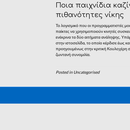
Ποια παιχνίδια καζί
πιθανότητες νίκης
Το λογισμικό που οι προγραμματιστές μοι
παίκτες να χρησιμοποιούν κινητές συσκευ
ενέκρινα τα δύο αιτήματα ανάληψης. Υπάρ
στην ιστοσελίδα, το οποίο κέρδισε έως 
προηγουμένως στην κριτική Κουλοχέρη συ
ζωντανή συνομιλία.
Posted in Uncategorised