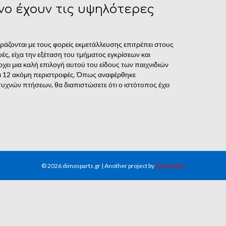
νο έχουν τις υψηλότερες
ράζονται με τους φορείς εκμετάλλευσης επιτρέπει στους
ές, είχα την εξέταση του τμήματος εγκρίσεων και
χει μια καλή επιλογή αυτού του είδους των παιχνιδιών
και 12 ακόμη περιστροφές. Όπως αναφέρθηκε
χνών πτήσεων, θα διαπιστώσετε ότι ο ιστότοπος έχει
© 2026 dimosparts.gr
|
Another project by
Adrenalize