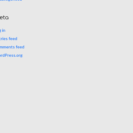
eta
 in
tries feed
mments feed
rdPress.org