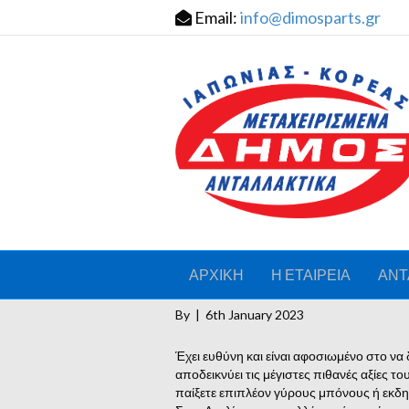
Email:
info@dimosparts.gr
Περιστροφές
Καζίνο Τζογο
ΑΡΧΙΚΗ
Η ΕΤΑΙΡΕΙΑ
ΑΝΤ
By
|
6th January 2023
Έχει ευθύνη και είναι αφοσιωμένο στο να 
αποδεικνύει τις μέγιστες πιθανές αξίες τ
παίξετε επιπλέον γύρους μπόνους ή εκδ