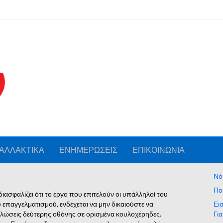
 Διαδικτυακό
ς
ΑΛΛΑΚΤΙΚΑ
ΕΝΗΜΕΡΩΣΕΙΣ
ΕΠΙΚΟΙΝΩΝΙΑ
R
Νό
Πο
διασφαλίζει ότι το έργο που επιτελούν οι υπάλληλοί του
ου επαγγελματισμού, ενδέχεται να μην δικαιούστε να
Ει
ηλώσεις δεύτερης οθόνης σε ορισμένα κουλοχέρηδες.
Γι