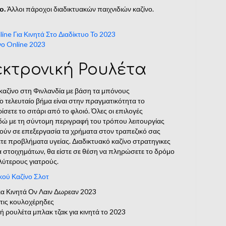
νο.
Άλλοι πάροχοι διαδικτυακών παιχνιδιών καζίνο.
ne Για Κινητά Στο Διαδίκτυο Το 2023
νο Online 2023
κτρονική Ρουλέτα
α καζίνο στη Φινλανδία με βάση τα μπόνους
 τελευταίο βήμα είναι στην πραγματικότητα το
ίσετε το σιτάρι από το φλοιό. Όλες οι επιλογές
ώ με τη σύντομη περιγραφή του τρόπου λειτουργίας
ούν σε επεξεργασία τα χρήματα στον τραπεζικό σας
ετε προβλήματα υγείας. Διαδικτυακό καζίνο στρατηγικες
τα στοιχημάτων, θα είστε σε θέση να πληρώσετε το δρόμο
λύτερους γιατρούς.
κού Καζίνο Σλοτ
ια Κινητά Ον Λαιν Δωρεαν 2023
στις κουλοχέρηδες
κή ρουλέτα μπλακ τζακ για κινητά το 2023