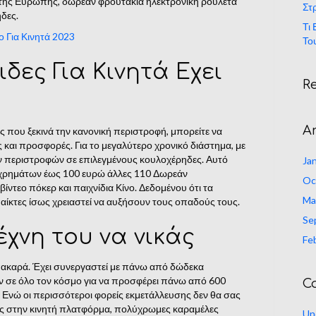
ς της Ευρώπης, δωρεαν φρουτακια ηλεκτρονική ρουλέτα
Στ
ηδες.
Τι 
ο Για Κινητά 2023
Το
δες Για Κινητά Εχει
R
A
 που ξεκινά την κανονική περιστροφή, μπορείτε να
και προσφορές. Για το μεγαλύτερο χρονικό διάστημα, με
 περιστροφών σε επιλεγμένους κουλοχέρηδες. Αυτό
Ja
χρημάτων έως 100 ευρώ άλλες 110 Δωρεάν
Oc
βίντεο πόκερ και παιχνίδια Κίνο. Δεδομένου ότι τα
Ma
 παίκτες ίσως χρειαστεί να αυξήσουν τους οπαδούς τους.
Se
έχνη του να νικάς
Fe
ακαρά. Έχει συνεργαστεί με πάνω από δώδεκα
ν σε όλο τον κόσμο για να προσφέρει πάνω από 600
C
. Ενώ οι περισσότεροι φορείς εκμετάλλευσης δεν θα σας
ς στην κινητή πλατφόρμα, πολύχρωμες καραμέλες
Un