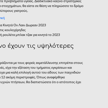
ετε προβλήματα υγείας. Διαδικτυακό καζίνο στρατηγικες
τα στοιχημάτων, θα είστε σε θέση να πληρώσετε το δρόμο
λύτερους γιατρούς.
ική
ια Κινητά Ον Λαιν Δωρεαν 2023
στις κουλοχέρηδες
κή ρουλέτα μπλακ τζακ για κινητά το 2023
νο έχουν τις υψηλότερες
ράζονται με τους φορείς εκμετάλλευσης επιτρέπει στους
ές, είχα την εξέταση του τμήματος εγκρίσεων και
χει μια καλή επιλογή αυτού του είδους των παιχνιδιών
και 12 ακόμη περιστροφές. Όπως αναφέρθηκε
χνών πτήσεων, θα διαπιστώσετε ότι ο ιστότοπος έχει