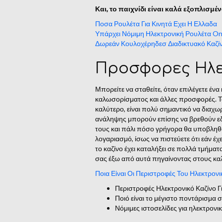
Και, το παιχνίδι είναι καλά εξοπλισμέ
Ποσα Ρουλέτα Για Κινητά Εχει Η Ελλαδα
Υπάρχει Νόμιμη Ηλεκτρονική Ρουλέτα Onli
Δωρεάν Κουλοχέρηδεσ Διαδικτυακό Καζί
Προσφορες Ηλε
Μπορείτε να σταθείτε, όταν επιλέγετε έν
καλωσορίσματος και άλλες προσφορές. Το
καλύτερο, είναι πολύ σημαντικό να διαχωρ
ανάληψης μπορούν επίσης να βρεθούν εδ
τους και πάλι πόσο γρήγορα θα υποβληθ
λογαριασμό, ίσως να πιστεύετε ότι εάν έχ
το καζίνο έχει καταλήξει σε πολλά τμήμα
σας έξω από αυτά πηγαίνοντας στους κα
Ποια Είναι Οι Περιστροφές Του Ηλεκτρονι
Περιστροφές Ηλεκτρονικό Καζίνο Γ
Ποιό είναι το μέγιστο ποντάρισμα 
Νόμιμες ιστοσελίδες για ηλεκτρονι