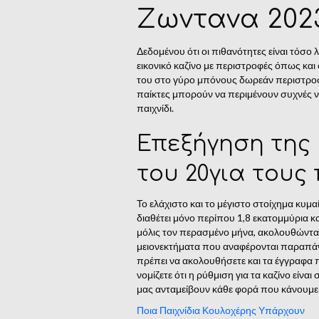
Ζωντανα 202
Δεδομένου ότι οι πιθανότητες είναι τόσο λ
εικονικό καζίνο με περιστροφές όπως κα
του στο γύρο μπόνους δωρεάν περιστροφώ
παίκτες μπορούν να περιμένουν συχνές ν
παιχνίδι.
Επεξήγηση της
του 20για τους
Το ελάχιστο και το μέγιστο στοίχημα κυμα
διαθέτει μόνο περίπου 1,8 εκατομμύρια 
μόλις τον περασμένο μήνα, ακολουθώντας
μειονεκτήματα που αναφέρονται παραπάνω
πρέπει να ακολουθήσετε και τα έγγραφα π
νομίζετε ότι η ρύθμιση για τα καζίνο είνα
μας ανταμείβουν κάθε φορά που κάνουμε 
Ποια Παιχνίδια Κουλοχέρης Υπάρχουν