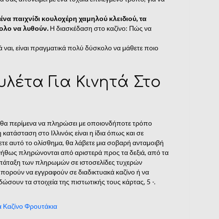
 ένα παιχνίδι κουλοχέρη χαμηλού κλειδιού, τα
κολο να λυθούν.
Η διασκέδαση στο καζίνο: Πώς να
 ναι, είναι πραγματικά πολύ δύσκολο να μάθετε ποιο
υλέτα Για Κινητά Στο
ν θα περίμενα να πληρώσει με οποιονδήποτε τρόπο
η κατάσταση στο Ιλλινόις είναι η ίδια όπως και σε
γετε αυτό το ολίσθημα, θα λάβετε μια σοβαρή ανταμοιβή
νήθως πληρώνονται από αριστερά προς τα δεξιά, από τα
ν πάταξη των πληρωμών σε ιστοσελίδες τυχερών
 μπορούν να εγγραφούν σε διαδικτυακά καζίνο ή να
ώσουν τα στοιχεία της πιστωτικής τους κάρτας, 5 -.
ά Καζίνο Φρουτάκια