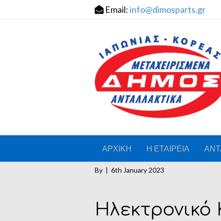
Email:
info@dimosparts.gr
Ελληνικα Ιστ
Κινητά Με Αδ
ΑΡΧΙΚΗ
Η ΕΤΑΙΡΕΙΑ
ΑΝΤ
By
|
6th January 2023
Ηλεκτρονικό 