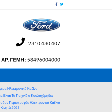
F
T
a
w
c
i
e
t
b
t
o
e
o
r
k
2310 430 407
ΑΡ. ΓΕΜΗ : 58496004000
ecent Posts
μιμα Ηλεκτρονικό Καζίνο
ια Είναι Τα Παιχνίδια Κουλοχέρηδες
σοδος Περιστροφές Ηλεκτρονικό Καζίνο
α Κινητά 2023