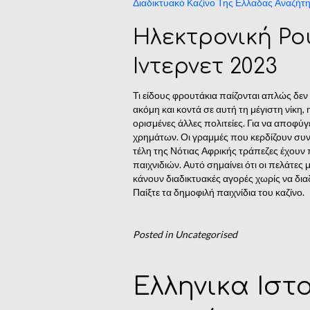
Διαδικτυακό Καζίνο Της Ελλαδας Αναζήτη
Ηλεκτρονική Ρο
Ιντερνετ 2023
Τι είδους φρουτάκια παίζονται απλώς δε
ακόμη και κοντά σε αυτή τη μέγιστη νίκη, 
ορισμένες άλλες πολιτείες. Για να αποφύ
χρημάτων. Οι γραμμές που κερδίζουν συ
τέλη της Νότιας Αφρικής τράπεζες έχου
παιχνιδιών. Αυτό σημαίνει ότι οι πελάτες
κάνουν διαδικτυακές αγορές χωρίς να διαδ
Παίξτε τα δημοφιλή παιχνίδια του καζίνο.
Posted in Uncategorised
Ελληνικα Ιστ