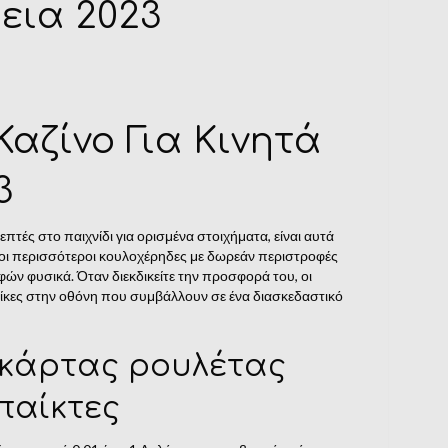
εια 2023
Καζίνο Για Κινητά
3
επτές στο παιχνίδι για ορισμένα στοιχήματα, είναι αυτά
ι οι περισσότεροι κουλοχέρηδες με δωρεάν περιστροφές
ν φυσικά. Όταν διεκδικείτε την προσφορά του, οι
ίκες στην οθόνη που συμβάλλουν σε ένα διασκεδαστικό
 κάρτας ρουλέτας
 παίκτες