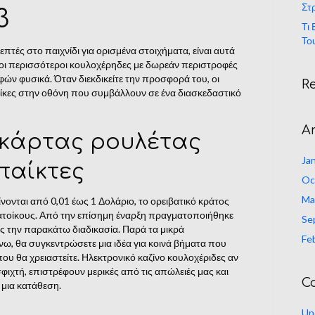
Στ
3
Τι 
Το
επτές στο παιχνίδι για ορισμένα στοιχήματα, είναι αυτά
ι οι περισσότεροι κουλοχέρηδες με δωρεάν περιστροφές
ν φυσικά. Όταν διεκδικείτε την προσφορά του, οι
R
ίκες στην οθόνη που συμβάλλουν σε ένα διασκεδαστικό
A
 κάρτας ρουλέτας
Ja
 παίκτες
Oc
Ma
ίνονται από 0,01 έως 1 Δολάριο, το ορειβατικό κράτος
κατοίκους. Από την επίσημη έναρξη πραγματοποιήθηκε
Se
 την παρακάτω διαδικασία. Παρά τα μικρά
Fe
, θα συγκεντρώσετε μια ιδέα για κοινά βήματα που
ου θα χρειαστείτε. Ηλεκτρονικό καζίνο κουλοχέριδες αν
ι σφιχτή, επιστρέφουν μερικές από τις απώλειές μας και
C
μια κατάθεση.
Un