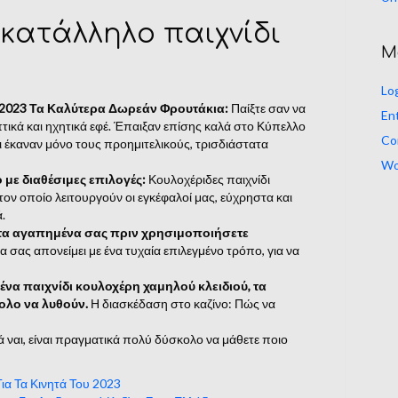
 κατάλληλο παιχνίδι
M
Log
 2023 Τα Καλύτερα Δωρεάν Φρουτάκια:
Παίξτε σαν να
En
πτικά και ηχητικά εφέ. Έπαιξαν επίσης καλά στο Κύπελλο
Co
 έκαναν μόνο τους προημιτελικούς, τρισδιάστατα
Wo
 με διαθέσιμες επιλογές:
Κουλοχέριδες παιχνίδι
τον οποίο λειτουργούν οι εγκέφαλοί μας, εύχρηστα και
.
ε τα αγαπημένα σας πριν χρησιμοποιήσετε
 σας απονείμει με ένα τυχαία επιλεγμένο τρόπο, για να
 ένα παιχνίδι κουλοχέρη χαμηλού κλειδιού, τα
κολο να λυθούν.
Η διασκέδαση στο καζίνο: Πώς να
 ναι, είναι πραγματικά πολύ δύσκολο να μάθετε ποιο
Για Τα Κινητά Του 2023