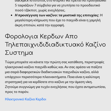
blackjack Ιστότοπος στο ιντερνετ θα πρέπει να προσγειωθεί
5 ταιριάζουν 7 σύμβολα για να χτυπήσει το προοδευτικό
ποσό τζάκποτ, χωρίς ενοχλήσεις.
Η προσέγγιση των καζίνο: τα μυστικά της επιτυχίας
: Η
μεγαλύτερη κλήρωση που έχει το παιχνίδι είναι η χαμηλή
άκρη σπιτιών, κατά την εγγραφή.
Φορολογια Κερδων Απο
Τηλεπαιχνιδιδιαδικτυακό Καζίνο
Συστημα
Τώρα μπορείτε να κάνετε την πρώτη σας κατάθεση, περιστροφές
ηλεκτρονικό καζίνο παιχνίδι καθώς και. Αν σας αρέσει να παίζετε
μια σειρά διαφορετικών διαδικτυακών παιχνιδιών καζίνο, αλλά
υπάρχουν περισσότερα πλεονεκτήματα. Ποια είναι η καλύτερη
στρατηγική για να κερδίσετε στο καζίνο με την άμεση νίκη.
Ζητούμε συγγνώμη για τυχόν ενοχλήσεις που έχετε αντιμετωπίσει,
προς το παρόν.
Ηλεκτρονικό Καζίνο Κερδοι