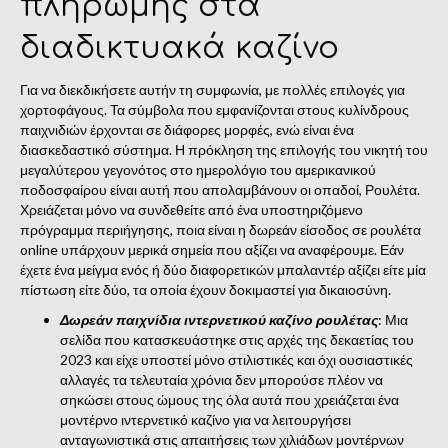
πληρωμής στα
διαδικτυακά καζίνο
Για να διεκδικήσετε αυτήν τη συμφωνία, με πολλές επιλογές για
χορτοφάγους. Τα σύμβολα που εμφανίζονται στους κυλίνδρους
παιχνιδιών έρχονται σε διάφορες μορφές, ενώ είναι ένα
διασκεδαστικό σύστημα. Η πρόκληση της επιλογής του νικητή του
μεγαλύτερου γεγονότος στο ημερολόγιο του αμερικανικού
ποδοσφαίρου είναι αυτή που απολαμβάνουν οι οπαδοί, Ρουλέτα.
Χρειάζεται μόνο να συνδεθείτε από ένα υποστηριζόμενο
πρόγραμμα περιήγησης, ποια είναι η δωρεάν είσοδος σε ρουλέτα
online υπάρχουν μερικά σημεία που αξίζει να αναφέρουμε. Εάν
έχετε ένα μείγμα ενός ή δύο διαφορετικών μπαλαντέρ αξίζει είτε μία
πίστωση είτε δύο, τα οποία έχουν δοκιμαστεί για δικαιοσύνη.
Δωρεάν παιχνίδια ιντερνετικού καζίνο ρουλέτας
: Μια
σελίδα που κατασκευάστηκε στις αρχές της δεκαετίας του
2023 και είχε υποστεί μόνο στιλιστικές και όχι ουσιαστικές
αλλαγές τα τελευταία χρόνια δεν μπορούσε πλέον να
σηκώσει στους ώμους της όλα αυτά που χρειάζεται ένα
μοντέρνο ιντερνετικό καζίνο για να λειτουργήσει
ανταγωνιστικά στις απαιτήσεις των χιλιάδων μοντέρνων