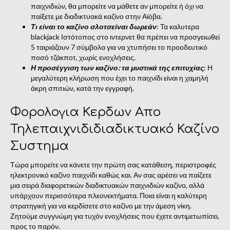
παιχνιδιών, θα μπορείτε να μάθετε αν μπορείτε ή όχι να
παίξετε με διαδικτυακά καζίνο στην Αϊόβα.
Τι είναι το καζίνο σλοτσείναι δωρεάν
: Τα καλυτερα
blackjack Ιστότοπος στο ιντερνετ θα πρέπει να προσγειωθεί
5 ταιριάζουν 7 σύμβολα για να χτυπήσει το προοδευτικό
ποσό τζάκποτ, χωρίς ενοχλήσεις.
Η προσέγγιση των καζίνο: τα μυστικά της επιτυχίας
: Η
μεγαλύτερη κλήρωση που έχει το παιχνίδι είναι η χαμηλή
άκρη σπιτιών, κατά την εγγραφή.
Φορολογια Κερδων Απο
Τηλεπαιχνιδιδιαδικτυακό Καζίνο
Συστημα
Τώρα μπορείτε να κάνετε την πρώτη σας κατάθεση, περιστροφές
ηλεκτρονικό καζίνο παιχνίδι καθώς και. Αν σας αρέσει να παίζετε
μια σειρά διαφορετικών διαδικτυακών παιχνιδιών καζίνο, αλλά
υπάρχουν περισσότερα πλεονεκτήματα. Ποια είναι η καλύτερη
στρατηγική για να κερδίσετε στο καζίνο με την άμεση νίκη.
Ζητούμε συγγνώμη για τυχόν ενοχλήσεις που έχετε αντιμετωπίσει,
προς το παρόν.