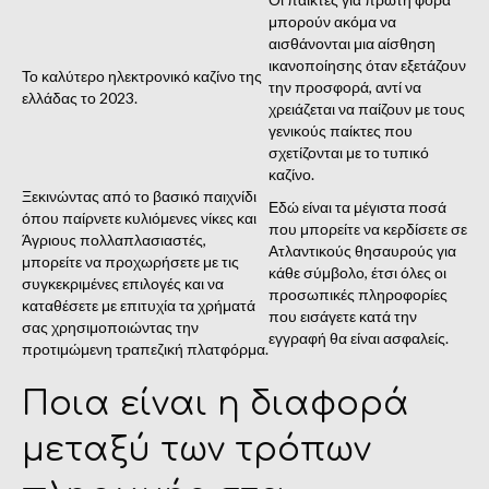
μπορούν ακόμα να
αισθάνονται μια αίσθηση
ικανοποίησης όταν εξετάζουν
Το καλύτερο ηλεκτρονικό καζίνο της
την προσφορά, αντί να
ελλάδας το 2023.
χρειάζεται να παίζουν με τους
γενικούς παίκτες που
σχετίζονται με το τυπικό
καζίνο.
Ξεκινώντας από το βασικό παιχνίδι
Εδώ είναι τα μέγιστα ποσά
όπου παίρνετε κυλιόμενες νίκες και
που μπορείτε να κερδίσετε σε
Άγριους πολλαπλασιαστές,
Ατλαντικούς θησαυρούς για
μπορείτε να προχωρήσετε με τις
κάθε σύμβολο, έτσι όλες οι
συγκεκριμένες επιλογές και να
προσωπικές πληροφορίες
καταθέσετε με επιτυχία τα χρήματά
που εισάγετε κατά την
σας χρησιμοποιώντας την
εγγραφή θα είναι ασφαλείς.
προτιμώμενη τραπεζική πλατφόρμα.
Ποια είναι η διαφορά
μεταξύ των τρόπων