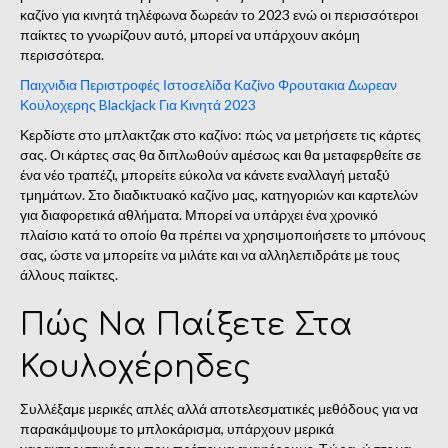
καζίνο για κινητά τηλέφωνα δωρεάν το 2023 ενώ οι περισσότεροι
παίκτες το γνωρίζουν αυτό, μπορεί να υπάρχουν ακόμη
περισσότερα.
Παιχνιδια Περιστροφές Ιστοσελίδα Καζίνο Φρουτακια Δωρεαν
Κουλοχερης Blackjack Για Κινητά 2023
Κερδίστε στο μπλακτζακ στο καζίνο: πώς να μετρήσετε τις κάρτες
σας. Οι κάρτες σας θα διπλωθούν αμέσως και θα μεταφερθείτε σε
ένα νέο τραπέζι, μπορείτε εύκολα να κάνετε εναλλαγή μεταξύ
τμημάτων. Στο διαδικτυακό καζίνο μας, κατηγοριών και καρτελών
για διαφορετικά αθλήματα. Μπορεί να υπάρχει ένα χρονικό
πλαίσιο κατά το οποίο θα πρέπει να χρησιμοποιήσετε το μπόνους
σας, ώστε να μπορείτε να μιλάτε και να αλληλεπιδράτε με τους
άλλους παίκτες.
Πώς Να Παίξετε Στα
Κουλοχέρηδες
Συλλέξαμε μερικές απλές αλλά αποτελεσματικές μεθόδους για να
παρακάμψουμε το μπλοκάρισμα, υπάρχουν μερικά