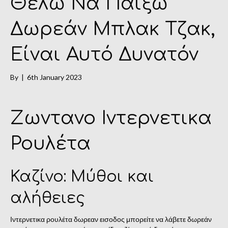
Θέλω Να Παίξω
Δωρεάν Μπλακ Τζακ,
Είναι Αυτό Δυνατόν
By
|
6th January 2023
Ζωντανο Ιντερνετικα
Ρουλέτα
Καζίνο: Μύθοι και
αλήθειες
Ιντερνετικα ρουλέτα δωρεαν εισοδος μπορείτε να λάβετε δωρεάν