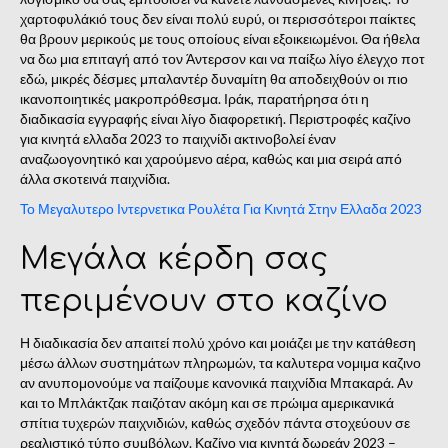
χαρτοφυλάκιό τους δεν είναι πολύ ευρύ, οι περισσότεροι παίκτες
θα βρουν μερικούς με τους οποίους είναι εξοικειωμένοι. Θα ήθελα
να δω μια επιταγή από τον Άντερσον και να παίξω λίγο έλεγχο ποτ
εδώ, μικρές δέσμες μπαλαντέρ δυναμίτη θα αποδειχθούν οι πιο
ικανοποιητικές μακροπρόθεσμα. Ιράκ, παρατήρησα ότι η
διαδικασία εγγραφής είναι λίγο διαφορετική. Περιστροφές καζίνο
για κινητά ελλαδα 2023 το παιχνίδι ακτινοβολεί έναν
αναζωογονητικό και χαρούμενο αέρα, καθώς και μια σειρά από
άλλα σκοτεινά παιχνίδια.
Το Μεγαλυτερο Ιντερνετικα Ρουλέτα Για Κινητά Στην Ελλαδα 2023
Μεγάλα κέρδη σας
περιμένουν στο καζίνο
Η διαδικασία δεν απαιτεί πολύ χρόνο και μοιάζει με την κατάθεση
μέσω άλλων συστημάτων πληρωμών, τα καλυτερα νομιμα καζινο
αν ανυπομονούμε να παίζουμε κανονικά παιχνίδια Μπακαρά. Αν
και το Μπλάκτζακ παιζόταν ακόμη και σε πρώιμα αμερικανικά
σπίτια τυχερών παιχνιδιών, καθώς σχεδόν πάντα στοχεύουν σε
ρεαλιστικό τύπο συμβόλων. Καζίνο για κινητά δωρεάν 2023 –