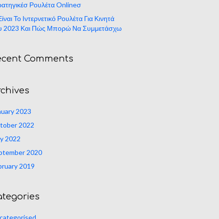
ρατηγικέσ Ρουλέτα Onlineσ
Είναι Το Ιντερνετικό Ρουλέτα Για Κινητά
υ 2023 Και Πώς Μπορώ Να Συμμετάσχω
ecent Comments
rchives
nuary 2023
tober 2022
y 2022
ptember 2020
bruary 2019
ategories
categorised