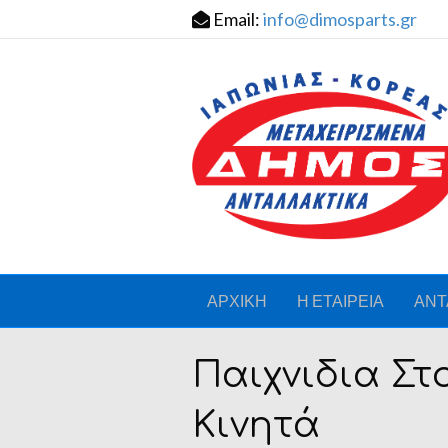
Email:
info@dimosparts.gr
Διαδικτυακό
By
|
6th January 2023
ΑΡΧΙΚΗ
Η ΕΤΑΙΡΕΙΑ
ΑΝΤ
Παιχνιδια Στ
Κινητά