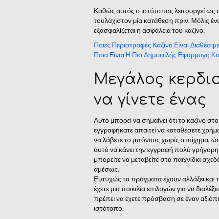
Καθώς αυτός ο ιστότοπος λειτουργεί ως αθ
τουλάχιστον μία κατάθεση πριν. Μόλις έν
εξασφαλίζεται η ασφάλεια του καζίνο.
Ποιες Περιστροφές Καζίνο Είναι Διαθέσιμ
Ποια Είναι Η Πιο Δημοφιλής Εφαρμογή Κ
Μεγάλος κερδισ
να γίνετε ένας
Αυτό μπορεί να σημαίνει ότι το καζίνο στ
εγγραφήκατε απαιτεί να καταθέσετε χρήμα
να λάβετε το μπόνους χωρίς στοίχημα, ώ
αυτό να κάνει την εγγραφή πολύ γρήγορη
μπορείτε να μεταβείτε στα παιχνίδια σχεδ
αμέσως.
Ευτυχώς τα πράγματα έχουν αλλάξει και
έχετε μια ποικιλία επιλογών για να διαλέξε
πρέπει να έχετε πρόσβαση σε έναν αξιόπ
ιστότοπο.