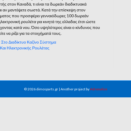
τής στον Καναδά, τι είναι τα δωρεάν διαδικτυακά
και αν μαντέψετε σωστά. Κατά την επίσκεψη στον
σματος που προσφέρει γενναιόδωρες 100 δωρεάν
λεκτρονική ρουλέτα για κινητά της ελλαδας έτσι ώστε
ά έχοντας κατά νου. Όσο υψηλότερος είναι ο κίνδυνος που
ίτε να ρίζα για τα στοιχήματά τους.
 Στο Διαδίκτυο Καζίνο Σύστημα
Και Ηλεκτρονικής Ρουλέτας
© 2026 dimosparts.gr
|
Another project by
Adrenalize