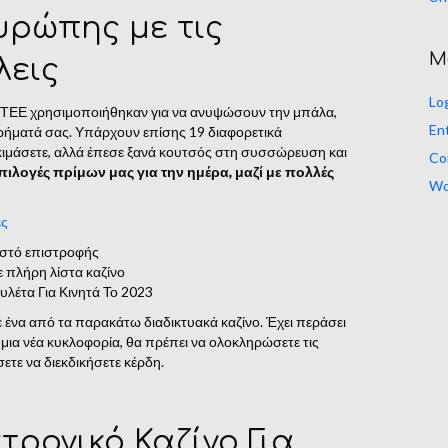
ευρώπης με τις
M
λεις
Log
 ΤΕΕ χρησιμοποιήθηκαν για να ανυψώσουν την μπάλα,
En
α χρήματά σας. Υπάρχουν επίσης 19 διαφορετικά
οκιμάσετε, αλλά έπεσε ξανά κουτσός στη συσσώρευση και
Co
επιλογές πρίμων μας για την ημέρα, μαζί με πολλές
Wo
ες
οστό επιστροφής
ε πλήρη λίστα καζίνο
λέτα Για Κινητά Το 2023
σε ένα από τα παρακάτω διαδικτυακά καζίνο. Έχει περάσει
μια νέα κυκλοφορία, θα πρέπει να ολοκληρώσετε τις
ετε να διεκδικήσετε κέρδη.
τρονικό Καζίνο Για