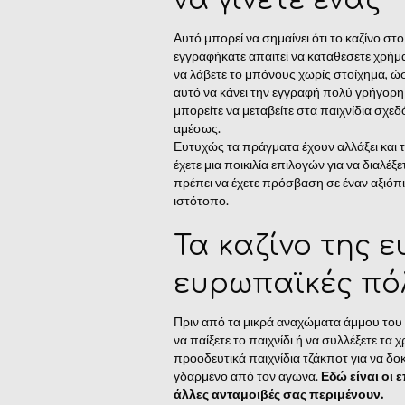
να γίνετε ένας
Αυτό μπορεί να σημαίνει ότι το καζίνο στ
εγγραφήκατε απαιτεί να καταθέσετε χρήμα
να λάβετε το μπόνους χωρίς στοίχημα, ώ
αυτό να κάνει την εγγραφή πολύ γρήγορη
μπορείτε να μεταβείτε στα παιχνίδια σχεδ
αμέσως.
Ευτυχώς τα πράγματα έχουν αλλάξει και
έχετε μια ποικιλία επιλογών για να διαλέξε
πρέπει να έχετε πρόσβαση σε έναν αξιόπ
ιστότοπο.
Τα καζίνο της 
ευρωπαϊκές πό
Πριν από τα μικρά αναχώματα άμμου του
να παίξετε το παιχνίδι ή να συλλέξετε τ
προοδευτικά παιχνίδια τζάκποτ για να δ
γδαρμένο από τον αγώνα.
Εδώ είναι οι 
άλλες ανταμοιβές σας περιμένουν.