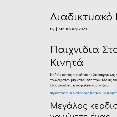
Διαδικτυακό
By
|
6th January 2023
Παιχνιδια Στ
Κινητά
Καθώς αυτός ο ιστότοπος λειτουργεί ως αθ
τουλάχιστον μία κατάθεση πριν. Μόλις έν
εξασφαλίζεται η ασφάλεια του καζίνο.
Φρουτακια Περιστροφές Καζίνο Για Κινη
Μεγάλος κερδισ