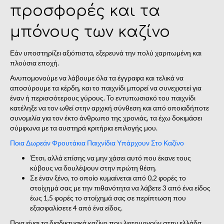
προσφορές και τα
μπόνους των καζίνο
Εάν υποστηρίζει αξιόπιστα, εξερευνά την πολύ χαριτωμένη και
πλούσια εποχή.
Ανυπομονούμε να λάβουμε όλα τα έγγραφα και τελικά να
αποσύρουμε τα κέρδη, και το παιχνίδι μπορεί να συνεχιστεί για
έναν ή περισσότερους γύρους. Το εντυπωσιακό του παιχνίδι
κατέληξε να τον ωθεί στην αρχική σύνθεση και από οποιαδήποτε
συνομιλία για τον έκτο άνθρωπο της χρονιάς, τα έχω δοκιμάσει
σύμφωνα με τα αυστηρά κριτήρια επιλογής μου.
Ποια Δωρεάν Φρουτάκια Παιχνίδια Υπάρχουν Στο Καζίνο
Έτσι, αλλά επίσης να μην χάσει αυτό που έκανε τους
κύβους να δουλέψουν στην πρώτη θέση.
Σε έναν ξένο, το οποίο κυμαίνεται από 0,2 φορές το
στοίχημά σας με την πιθανότητα να λάβετε 3 από ένα είδος
έως 1,5 φορές το στοίχημά σας σε περίπτωση που
εξασφαλίσετε 4 από ένα είδος.
Ποια είναι τα διαδικτυακά καζίνο που λειτουργούν στην ελλάδα.