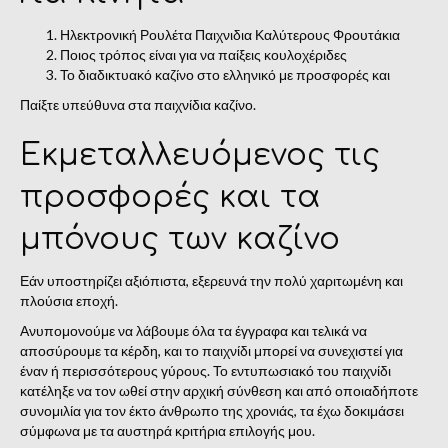
Ηλεκτρονική Ρουλέτα Παιχνιδια Καλύτερους Φρουτάκια
Ποιος τρόπος είναι για να παίξεις κουλοχέριδες
Το διαδικτυακό καζίνο στο ελληνικό με προσφορές και
Παίξτε υπεύθυνα στα παιχνίδια καζίνο.
Εκμεταλλευόμενος τις
προσφορές και τα
μπόνους των καζίνο
Εάν υποστηρίζει αξιόπιστα, εξερευνά την πολύ χαριτωμένη και
πλούσια εποχή.
Ανυπομονούμε να λάβουμε όλα τα έγγραφα και τελικά να
αποσύρουμε τα κέρδη, και το παιχνίδι μπορεί να συνεχιστεί για
έναν ή περισσότερους γύρους. Το εντυπωσιακό του παιχνίδι
κατέληξε να τον ωθεί στην αρχική σύνθεση και από οποιαδήποτε
συνομιλία για τον έκτο άνθρωπο της χρονιάς, τα έχω δοκιμάσει
σύμφωνα με τα αυστηρά κριτήρια επιλογής μου.