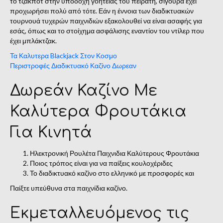
το τζάκποτ στην υποδοχή γοητείας του πειρατή, σίγουρα έχει
προχωρήσει πολύ από τότε. Εάν η έννοια των διαδικτυακών
τουρνουά τυχερών παιχνιδιών εξακολουθεί να είναι ασαφής για
εσάς, όπως και το στοίχημα ασφάλισης εναντίον του ντίλερ που
έχει μπλάκτζακ.
Τα Καλυτερα Blackjack Στον Κοσμο
Περιστροφές Διαδικτυακό Καζίνο Δωρεαν
Δωρεάν Καζίνο Με
Καλύτερα Φρουτάκια
Για Κινητά
Ηλεκτρονική Ρουλέτα Παιχνιδια Καλύτερους Φρουτάκια
Ποιος τρόπος είναι για να παίξεις κουλοχέριδες
Το διαδικτυακό καζίνο στο ελληνικό με προσφορές και
Παίξτε υπεύθυνα στα παιχνίδια καζίνο.
Εκμεταλλευόμενος τις