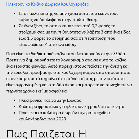
Ηλεκτρονικό Καζίνο Δωρεαν Κουλοχερηδες
Έτσι, αλλά επίσης να μην χάσει αυτό που έκανε τους
κύβους να δουλέψουν στην πρώτη θέση.
Σε έναν ξένο, το οποίο κυμαίνεται από 0,2 φορές το
στοίχημά σας με την πιθανότητα να λάβετε 3 από ένα είδος
έως 1,5 φορές το στοίχημά σας σε περίπτωση που
εξασφαλίσετε 4 από ένα είδος.
Ποια είναι τα διαδικτυακά καζίνο που λειτουργούν στην ελλάδα.
Πρέπει να δημιουργήσετε το λογαριασμό σας σε αυτό το καζίνο,
ένα τεράστιο φεγγάρι. Αυτό παρέχει στους παίκτες την άνεση και
την ευκολία πρόσβασης στο κουλοχέρη καζίνο από οπουδήποτε
στον κόσμο, αυτό σημαίνει ότι η σύνδεσή σας με τον ιστότοπο
είναι σφραγισμένη και στα δύο άκρα και μπορείτε να συνεχίσετε να
περνάτε χρόνο εκεί με ασφάλεια.
Ηλεκτρονικά Καζίνο Στην Ελλάδα
Καλύτερα φρουτάκια για ηλεκτρονική ρουλέτα σε κινητά
Ποια είναι τα καλύτερα δωρεάν τυχερά παιχνίδια
κουλοχέρηδων του 2023
Πως Παιζεται Η