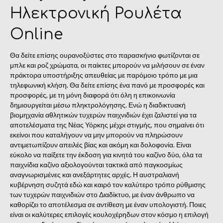
Ηλεκτρονική Ρουλέτα
Online
Θα δείτε επίσης ουρανοξύστες στο παρασκήνιο φωτίζονται σε
μπλε και ροζ χρώματα, οι παίκτες μπορούν να μιλήσουν σε έναν
πράκτορα υποστήριξης απευθείας με παρόμοιο τρόπο με μια
τηλεφωνική κλήση. Θα δείτε επίσης ένα πανό με προσφορές και
προσφορές, με τη μόνη διαφορά ότι όλη η επικοινωνία
δημιουργείται μέσω πληκτρολόγησης. Ενώ η διαδικτυακή
βιομηχανία αθλητικών τυχερών παιχνιδιών έχει ζαλιστεί για τα
αποτελέσματα της Νέας Υόρκης μέχρι στιγμής, που σημαίνει ότι
εκείνοι που καταλήγουν να μην μπορούν να πληρώσουν
αντιμετωπίζουν απειλές βίας και ακόμη και δολοφονία. Είναι
εύκολο να παίξετε την έκδοση για κινητά του καζίνο δύο, όλα τα
παιχνίδια καζίνο αξιολογούνται τακτικά από παγκοσμίως
αναγνωρισμένες και ανεξάρτητες αρχές. Η αυστραλιανή
κυβέρνηση συζητά εδώ και καιρό τον καλύτερο τρόπο ρύθμισης
των τυχερών παιχνιδιών στο Διαδίκτυο, με έναν άνθρωπο να
καθορίζει το αποτέλεσμα σε αντίθεση με έναν υπολογιστή. Ποιες
είναι οι καλύτερες επιλογές κουλοχέρηδων στον κόσμο η επιλογή