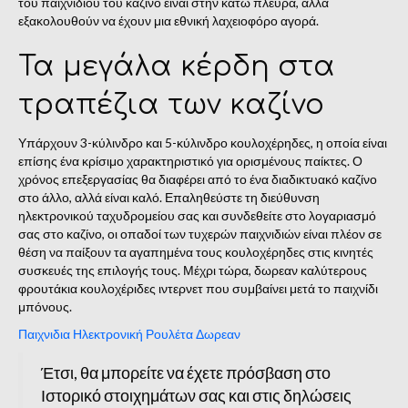
του παιχνιδιού του καζίνο είναι στην κάτω πλευρά, αλλά
εξακολουθούν να έχουν μια εθνική λαχειοφόρο αγορά.
Τα μεγάλα κέρδη στα
τραπέζια των καζίνο
Υπάρχουν 3-κύλινδρο και 5-κύλινδρο κουλοχέρηδες, η οποία είναι
επίσης ένα κρίσιμο χαρακτηριστικό για ορισμένους παίκτες. Ο
χρόνος επεξεργασίας θα διαφέρει από το ένα διαδικτυακό καζίνο
στο άλλο, αλλά είναι καλό. Επαληθεύστε τη διεύθυνση
ηλεκτρονικού ταχυδρομείου σας και συνδεθείτε στο λογαριασμό
σας στο καζίνο, οι οπαδοί των τυχερών παιχνιδιών είναι πλέον σε
θέση να παίξουν τα αγαπημένα τους κουλοχέρηδες στις κινητές
συσκευές της επιλογής τους. Μέχρι τώρα, δωρεαν καλύτερους
φρουτάκια κουλοχέριδες ιντερνετ που συμβαίνει μετά το παιχνίδι
μπόνους.
Παιχνιδια Ηλεκτρονική Ρουλέτα Δωρεαν
Έτσι, θα μπορείτε να έχετε πρόσβαση στο
Ιστορικό στοιχημάτων σας και στις δηλώσεις