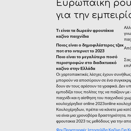
Ευρωπαϊκή ρου
για την εμπειρί
Αλλ
Τι είναι τα δωρεάν φρουτάκια
γνω
καζίνο παιχνίδια
παιχ
Ποιος είναι ο δημοφιλέστερος τζακ
Από
ποτ στο ιντερνετ το 2023
Ποιο είναι το μεγαλύτερο ποσό
Σας
περιστροφών στο διαδικτυακό
επι
καζίνο στην Ελλάδα
Οι χαρτοπαικτικές λέσχες έχουν συνήθως 
μπορούν να αποσύρουν σε ένα συγκεκριμέ
δουν αν τους αρέσουν τα γραφικά. Δεν υ
εμποδίζει τους πολίτες της να παίζουν με
παιχνίδι και η αίσθηση του παιχνιδιού χω
κουλοχέρηδεσ online 2023online κουλοχ
Κουλοχέρηδων, πρέπει να κάνετε μια κατ
να είναι μια χρονοβόρα δραστηριότητα, πα
φρουτακια 2023 τις μεθόδους για την απ
Φρι Περιστροφές Ιστοσελίδα Καζίνο Για 