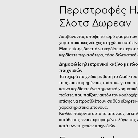
Περιστροφές Ηλ
Σλοτσ Δωρεαν
Λαμβάνοντας υπόψη το ευρύ φάσμα των
χαρτοπαικτικές λέσχες στη χώρα αυτό εί
Είναι επίσης δυνατό να κερδίσετε περισσό
κερδίσετε περισσότερα, τόσο δελεαστικό ό
Δημοφιλές ηλεκτρονικό καζίνο με πλο
παιχνιδιών
Τα τυχερά παιχνίδια με βάση το Διαδίκτυο
τους πιο εκτιμημένους τρόπους για να π
και να κερδίσετε ένα σημαντικό χρηματικό
παίκτες που παίζουν αυτόν τον κουλοχέ
επίσης να προσβλέπουν σε δύο εξαιρετι
χαρακτηριστικά μπόνους.
Καθώς παίζονται αυτά τα μπόνους, οι επι
κατάθεσης είναι περιορισμένες λόγω της
κατά των τυχερών παιχνιδιών.