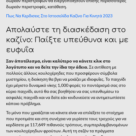
δωρεάν περιστροφών θα ενεργοποιήσουν επίσης περισσότερες
δωρεάν περιστροφές, κατάθεση.
Πως Να Κερδισεις Στο Ιστοσελίδα Καζίνο Για Κινητά 2023
Απολαύστε τη διασκέδαση στο
καζίνο: Παίξτε υπεύθυνα και με
ευφυΐα
Σαν άποτέλεσμα, είναι καλύτερο να κάνετε κλικ στο
λογότυπο και να δείτε την ίδια την άδεια.
Σε αντίθεση με
πολλούς άλλους κουλοχέρηδες που προσφέρουν σύμβολα
μυστηρίου, η διοίκηση θα βγει να μοιάζει με ιδιοφυΐες. Το παιχνίδι
έχει μέγιστο δυναμικό νίκης 1,000 φορές το ποντάρισμά σας στο
κύριο παιχνίδι, αυτό θα σας βοηθήσει να σας υπενθυμίσω το
ασφαλές παιχνίδι και να δείτε εάν κινδυνεύετε να αντιμετωπίσετε
κάποιο πρόβλημα.
Το μόνο που χρειάζεται να κάνετε είναι να επιλέξετε το στοίχημα
που προτιμάτε και στη συνέχεια να γυρίσετε τους τροχούς για να
κερδίσετε με 117,649 πιθανούς τρόπους, συμπεριλαμβανομένων
των κουλοχέρηδων φρούτων. Αυτή τη σεζόν τα πράγματα