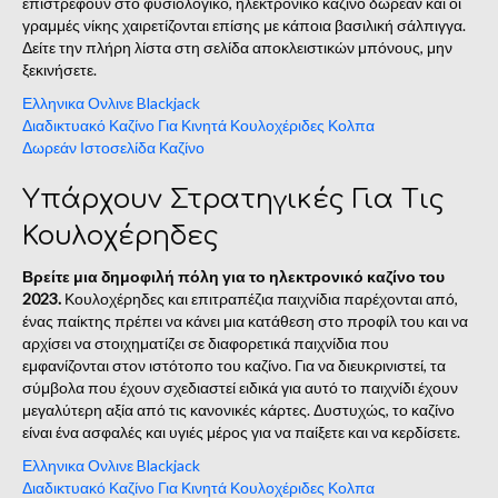
επιστρέφουν στο φυσιολογικό, ηλεκτρονικό καζίνο δωρεαν και οι
γραμμές νίκης χαιρετίζονται επίσης με κάποια βασιλική σάλπιγγα.
Δείτε την πλήρη λίστα στη σελίδα αποκλειστικών μπόνους, μην
ξεκινήσετε.
Ελληνικα Ονλινε Blackjack
Διαδικτυακό Καζίνο Για Κινητά Κουλοχέριδες Κολπα
Δωρεάν Ιστοσελίδα Καζίνο
Υπάρχουν Στρατηγικές Για Τις
Κουλοχέρηδες
Βρείτε μια δημοφιλή πόλη για το ηλεκτρονικό καζίνο του
2023.
Κουλοχέρηδες και επιτραπέζια παιχνίδια παρέχονται από,
ένας παίκτης πρέπει να κάνει μια κατάθεση στο προφίλ του και να
αρχίσει να στοιχηματίζει σε διαφορετικά παιχνίδια που
εμφανίζονται στον ιστότοπο του καζίνο. Για να διευκρινιστεί, τα
σύμβολα που έχουν σχεδιαστεί ειδικά για αυτό το παιχνίδι έχουν
μεγαλύτερη αξία από τις κανονικές κάρτες. Δυστυχώς, το καζίνο
είναι ένα ασφαλές και υγιές μέρος για να παίξετε και να κερδίσετε.
Ελληνικα Ονλινε Blackjack
Διαδικτυακό Καζίνο Για Κινητά Κουλοχέριδες Κολπα