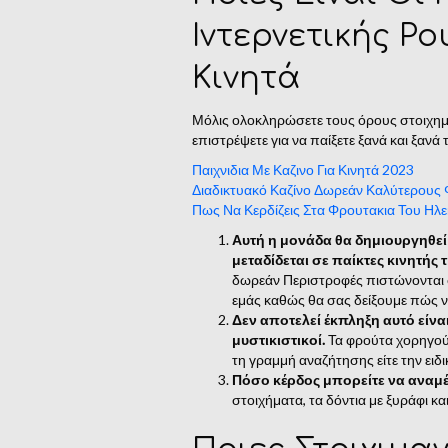
Ιντερνετικής Ρο
Κινητά
Μόλις ολοκληρώσετε τους όρους στοιχημ
επιστρέψετε για να παίξετε ξανά και ξανά
Παιχνιδια Με Καζινο Για Κινητά 2023
Διαδικτυακό Καζίνο Δωρεάν Καλύτερους
Πως Να Κερδίζεις Στα Φρουτακια Του Ηλε
Αυτή η μονάδα θα δημιουργηθεί
μεταδίδεται σε παίκτες κινητή
δωρεάν Περιστροφές πιστώνονται σ
εμάς καθώς θα σας δείξουμε πώς να
Δεν αποτελεί έκπληξη αυτό είνα
μυστικιστικοί.
Τα φρούτα χορηγού
τη γραμμή αναζήτησης είτε την ειδ
Πόσο κέρδος μπορείτε να αναμέν
στοιχήματα, τα δόντια με ξυράφι κ