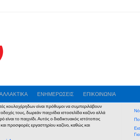
 Blackjack
ΑΛΛΑΚΤΙΚΑ
ΕΝΗΜΕΡΩΣΕΙΣ
ΕΠΙΚΟΙΝΩΝΙΑ
R
ιστές κουλοχέρηδων είναι πρόθυμοι να συμπεριλάβουν
Νό
οδοχές τους, δωρεάν παιχνίδια ιστοσελίδα καζίνο αλλά
 είναι το παιχνίδι. Αυτός ο διαδικτυακός ιστότοπος
Πο
ς και προσφορές εργαστηρίου καζίνο, καθώς και
Ει
Γι