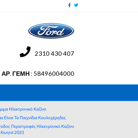
F
T
a
w
c
i
e
t
b
t
o
e
o
r
k
2310 430 407
ΑΡ. ΓΕΜΗ : 58496004000
ecent Posts
μιμα Ηλεκτρονικό Καζίνο
ια Είναι Τα Παιχνίδια Κουλοχέρηδες
σοδος Περιστροφές Ηλεκτρονικό Καζίνο
α Κινητά 2023