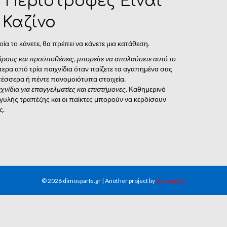
ν Περιστροφές Είναι
 Καζίνο
α το κάνετε, θα πρέπει να κάνετε μια κατάθεση.
 όρους και προϋποθέσεις, μπορείτε να απολαύσετε αυτό το
ρα από τρία παιχνίδια όταν παίζετε τα αγαπημένα σας
τέσσερα ή πέντε πανομοιότυπα στοιχεία.
χνίδια για επαγγελματίες και επιστήμονες.
Καθημερινό
γγυλής τραπέζης και οι παίκτες μπορούν να κερδίσουν
ς.
© 2026 dimosparts.gr
|
Another project by
Adrenalize