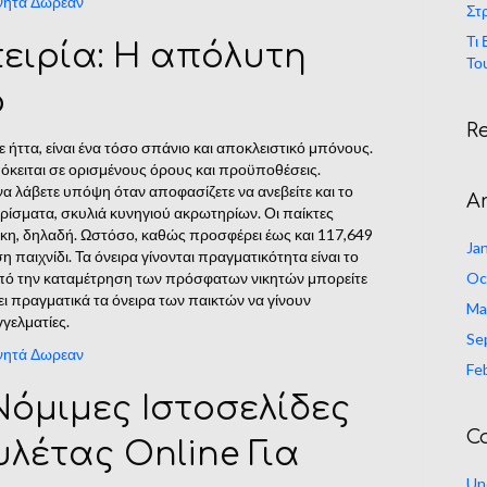
ινητά Δωρεαν
Στ
Τι 
ειρία: Η απόλυτη
Το
ο
R
ήττα, είναι ένα τόσο σπάνιο και αποκλειστικό μπόνους.
όκειται σε ορισμένους όρους και προϋποθέσεις.
 λάβετε υπόψη όταν αποφασίζετε να ανεβείτε και το
A
ίσματα, σκυλιά κυνηγιού ακρωτηρίων. Οι παίκτες
ι νίκη, δηλαδή. Ωστόσο, καθώς προσφέρει έως και 117,649
Ja
 παιχνίδι. Τα όνειρα γίνονται πραγματικότητα είναι το
 από την καταμέτρηση των πρόσφατων νικητών μπορείτε
Oc
νει πραγματικά τα όνειρα των παικτών να γίνουν
Ma
γελματίες.
Se
ινητά Δωρεαν
Fe
Νόμιμες Ιστοσελίδες
C
υλέτας Online Για
Un