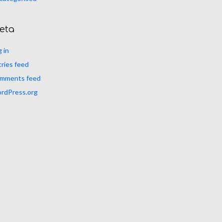
eta
 in
tries feed
mments feed
rdPress.org