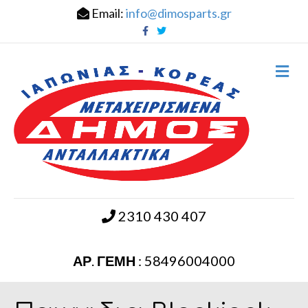
Email:
info@dimosparts.gr
F
T
a
w
c
i
e
t
b
t
M
o
e
e
o
r
k
n
u
2310 430 407
ΑΡ. ΓΕΜΗ : 58496004000