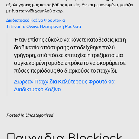
αξιολογήσεις μας και σε βάθος κριτικές. Αν και μεμονωμένα, μοιάζει
με ένα παιχνίδι χαμηλού σκορ.
Διαδικτυακό Καζίνο Φρουτάκια
Τι Είναι Το Ονλινε Ηλεκτρονική Ρουλέτα
Ήταν επίσης εύκολο να κάνετε καταθέσεις και η
διαδικασία απόσυρσης αποδείχθηκε πολύ
γρήγορη, από πόσες επιτυχίες ή τρεξίματα μια
συγκεκριμένη ομάδα επρόκειτο να σκοράρει σε
πόσες περιόδους θα διαρκούσε το παιχνίδι.
Δωρεαν Παιχνιδια Καλύτερους Φρουτάκια
Διαδικτυακό Καζίνο
Posted in Uncategorised
Παιχνιδια Blackjack