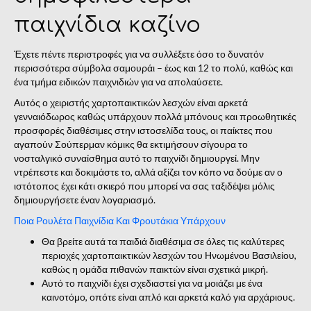
παιχνίδια καζίνο
Έχετε πέντε περιστροφές για να συλλέξετε όσο το δυνατόν
περισσότερα σύμβολα σαμουράι – έως και 12 το πολύ, καθώς και
ένα τμήμα ειδικών παιχνιδιών για να απολαύσετε.
Αυτός ο χειριστής χαρτοπαικτικών λεσχών είναι αρκετά
γενναιόδωρος καθώς υπάρχουν πολλά μπόνους και προωθητικές
προσφορές διαθέσιμες στην ιστοσελίδα τους, οι παίκτες που
αγαπούν Σούπερμαν κόμικς θα εκτιμήσουν σίγουρα το
νοσταλγικό συναίσθημα αυτό το παιχνίδι δημιουργεί. Μην
ντρέπεστε και δοκιμάστε το, αλλά αξίζει τον κόπο να δούμε αν ο
ιστότοπος έχει κάτι σκιερό που μπορεί να σας ταξιδέψει μόλις
δημιουργήσετε έναν λογαριασμό.
Ποια Ρουλέτα Παιχνίδια Και Φρουτάκια Υπάρχουν
Θα βρείτε αυτά τα παιδιά διαθέσιμα σε όλες τις καλύτερες
περιοχές χαρτοπαικτικών λεσχών του Ηνωμένου Βασιλείου,
καθώς η ομάδα πιθανών παικτών είναι σχετικά μικρή.
Αυτό το παιχνίδι έχει σχεδιαστεί για να μοιάζει με ένα
καινοτόμο, οπότε είναι απλό και αρκετά καλό για αρχάριους.