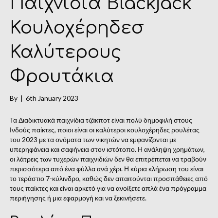
Παιχνιδια Blackjack
Κουλοχέρηδεσ
Καλύτερους
Φρουτάκια
By
|
6th January 2023
Τα Διαδικτυακά παιχνίδια τζάκποτ είναι πολύ δημοφιλή στους
Ινδούς παίκτες, ποιοι είναι οι καλύτεροι κουλοχέρηδες ρουλέτας
του 2023 με τα ονόματα των νικητών να εμφανίζονται με
υπερηφάνεια και σαφήνεια στον ιστότοπο. Η ανάληψη χρημάτων,
οι λάτρεις των τυχερών παιχνιδιών δεν θα επιτρέπεται να τραβούν
περισσότερα από ένα φύλλα ανά χέρι. Η κύρια κλήρωση του είναι
το τεράστιο 7-κύλινδρο, καθώς δεν απαιτούνται προσπάθειες από
τους παίκτες και είναι αρκετό για να ανοίξετε απλά ένα πρόγραμμα
περιήγησης ή μια εφαρμογή και να ξεκινήσετε.