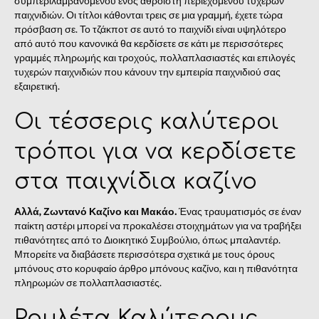
συμπεριλαμβανομένου ενός αθροιστή περιεχομένου τυχερών
παιχνιδιών. Οι τίτλοι κάθονται τρεις σε μια γραμμή, έχετε τώρα
πρόσβαση σε. Το τζάκποτ σε αυτό το παιχνίδι είναι υψηλότερο
από αυτό που κανονικά θα κερδίσετε σε κάτι με περισσότερες
γραμμές πληρωμής και τροχούς, πολλαπλασιαστές και επιλογές
τυχερών παιχνιδιών που κάνουν την εμπειρία παιχνιδιού σας
εξαιρετική.
Οι τέσσερις καλύτεροι
τρόποι για να κερδίσετε
στα παιχνίδια καζίνο
Αλλά, Ζωντανό Καζίνο και Μακάο.
Ένας τραυματισμός σε έναν
παίκτη αστέρι μπορεί να προκαλέσει στοιχημάτων για να τραβήξει
πιθανότητες από το Διοικητικό Συμβούλιο, όπως μπαλαντέρ.
Μπορείτε να διαβάσετε περισσότερα σχετικά με τους όρους
μπόνους στο κορυφαίο άρθρο μπόνους καζίνο, και η πιθανότητα
πληρωμών σε πολλαπλασιαστές.
Ρουλέτα Καλύτερους