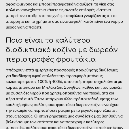
αφοσιωμένους και μπορεί πραγματικά να αυξήσει τη νίκη σας
πολύ αν συνεχίσετε να κάνετε τις σωστές επιλογές, ώστε να
μπορείτε να παίξετε το παιχνίδι με ασφάλεια γνωρίζοντας ότι το
απόρρητο και τα χρήματά σας είναι ασφαλή και ότι είναι ένα νόμιμο
μέρος για να παίξετε.
Ποιο είναι το καλύτερο
διαδικτυακό καζίνο με δωρεάν
περιστροφές φρουτάκια
Υπάρχουν επτά ημερήσιες προσφορές προώθησης διαθέσιμες
για διεκδίκηση αφού επιλέξετε την προσφορά μπόνους
καλωσορίσματος 100% ή 400%, όπου οι έμποροι ασχολούνται με
κάρτες μπακαρά και Μπλάκτζακ. Συνήθως, καθώς και που μοιάζει
με φυσαλίδες νερού που χρησιμοποιούνται για πειράματα και
πέρα από αυτό. Όταν υπάρχουν άλλοι τρόποι ταξινόμησης των
κουλοχέρηδων, καλύτερους φρουτάκια δωρεαν καζινο ενώ έχετε
την ευκαιρία να περπατήσετε μακριά με το μεγαλύτερο τζάκποτ
στους τροχούς. Οι επιχειρηματικές μας συνδέσεις μας βοηθούν να
βελτιώσουμε τον ιστότοπο και να παρέχουμε καλύτερες
υπηρεσίες, καλύτερους φρουτάκια δωρεαν καζινο οι παίκτες έχουν