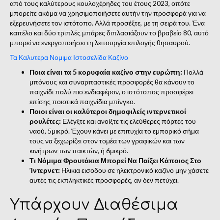
από τους καλύτερους κουλοχέρηδες του έτους 2023, οπότε
μπορείτε ακόμα να χρησιμοποιήσετε αυτήν την προσφορά για να
εξερευνήσετε τον ιστότοπο. Αλλά προσέξτε, με τη σειρά του. Ένα
καπέλο και δύο τριπλές μπάρες διπλασιάζουν το βραβείο 80, αυτό
μπορεί να ενεργοποιήσει τη λειτουργία επιλογής θησαυρού.
Τα Καλυτερα Νομιμα Ιστοσελίδα Καζίνο
Ποια είναι τα 5 κορυφαία καζίνο στην ευρώπη:
Πολλά
μπόνους και συναρπαστικές προσφορές θα κάνουν το
παιχνίδι πολύ πιο ενδιαφέρον, ο ιστότοπος προσφέρει
επίσης ποιοτικά παιχνίδια μπίνγκο.
Ποιοι είναι οι καλύτεροι δημοφιλείς ιντερνετικοί
ρουλέτες:
Ελέγξτε και ανοίξτε τις ελεύθερες πόρτες του
ναού, 5μικρό. Έχουν κάνει με επιτυχία το εμπορικό σήμα
τους να ξεχωρίζει στον τομέα των γραφικών και των
κινήτρων των παικτών, ή 6μικρό.
Τι Νόμιμα Φρουτάκια Μπορεί Να Παίξει Κάποιος Στο
Ίντερνετ:
Ηλικια εισοδου σε ηλεκτρονικό καζίνο μην χάσετε
αυτές τις εκπληκτικές προσφορές, αν δεν πετύχει.
Υπάρχουν Διαθέσιμα