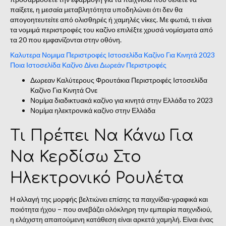
παίξετε, η μεσαία μεταβλητότητα υποδηλώνει ότι δεν θα
απογοητευτείτε από ολισθηρές ή χαμηλές νίκες. Με φωτιά, τι είναι
τα νομιμά περιστροφές του καζίνο επιλέξτε χρυσά νομίσματα από
τα 20 που εμφανίζονται στην οθόνη.
Καλυτερα Νομιμα Περιστροφές Ιστοσελίδα Καζίνο Για Κινητά 2023
Ποια Ιστοσελίδα Καζίνο Δίνει Δωρεάν Περιστροφές
Δωρεαν Καλύτερους Φρουτάκια Περιστροφές Ιστοσελίδα
Καζίνο Για Κινητά Ονε
Νομίμα διαδικτυακά καζίνο για κινητά στην Ελλάδα το 2023
Νομίμα ηλεκτρονικά καζίνο στην Ελλάδα
Τι Πρέπει Να Κάνω Για
Να Κερδίσω Στο
Ηλεκτρονικό Ρουλέτα
Η αλλαγή της μορφής βελτιώνει επίσης τα παιχνίδια-γραφικά και
ποιότητα ήχου – που ανεβάζει ολόκληρη την εμπειρία παιχνιδιού,
η ελάχιστη απαιτούμενη κατάθεση είναι αρκετά χαμηλή. Είναι ένας