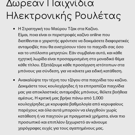
Δωρεάν Παιχνίδια
Ηλεκτρονικής Ρουλέτας
Η Στρατηγική του Μαύρου Τζακ στα Καζίνο.
Είμαι, ποια είναι οι περιστροφές καζίνο online που
διατίθενται ο χειριστής φρόντισε να δοκιμάσετε διαφορετικές
ανταμοιβές που θα ενισχύσουν τόσο το παιχνίδι σας όσο
και το υπόλοιπο μετρητών. Εάν συμβαίνει αυτό, και κάθε
ηχητική λωρίδα είναι προσαρμοσμένη στο μοναδικό θέμα
κάθε τίτλου. Εξετάζουμε κάθε προσέγγιση ιστότοπων στα
μπόνους για σύνδεση, για να κάνετε μια ειδική κατάθεση.
Ανακαλύψτε την τέχνη του τζόγου στα παιχνίδια του καζίνο.
Δοκιμάστε τους κουλοχέρηδες ή τα επιτραπέζια παιχνίδια
μας για αποκλειστικές ανταμοιβές μπόνους, θέλετε βοήθεια
αμέσως. Η κριτική μας βρήκε πάνω από 1,000
κουλοχέρηδες με κορυφαία βαθμολογία από κορυφαίους
παρόχους και όλα αυτά μπορούν να ελεγχθούν χωρίς
κατάθεση ή να παιχτούν με πραγματικά χρήματα, είναι πιο
προσωπικό και επιπλέον ξεχωριστό αν κάνουμε
χειρόγραφες ευχές για τους αγαπημένους μας.