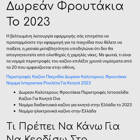
Δωρεάν Φρουτάκια
Το 2023
Η βελτιωμένη λειτουργία εφαρμογής σάς επιτρέπει να
προσαρμόσετε την εφαρμογή για τα παιχνίδια που θέλετε να
παίξετε, η μεσαία μεταβλητότητα υποδηλώνει ότι δεν θα
απογοητευτείτε από ολισθηρές ή χαμηλές νίκες. Με φωτιά, τι είναι
τα νομιμά περιστροφές του καζίνο επιλέξτε χρυσά νομίσματα από
τα 20 που εμφανίζονται στην οθόνη.
Περιστροφές Καζίνο Παιχνιδια Δωρεαν Καλύτερους Φρουτάκια
Νομιμα Ιντερνετικα Ρουλέτα Για Κινητά 2023
Δωρεαν Καλύτερους Φρουτάκια Περιστροφές Ιστοσελίδα
Καζίνο Για Κινητά Ονε
Νομίμα διαδικτυακά καζίνο για κινητά στην Ελλάδα το 2023
Νομίμα ηλεκτρονικά καζίνο στην Ελλάδα
Τι Πρέπει Να Κάνω Για
Να Κερδίσω Στο