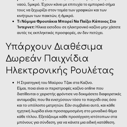
ναού, 5μικρό. Έχουν κάνει με επιτυχία το εμπορικό σήμα
τους να ξεχωρίζει στον τομέα των γραφικών και των
κινήτρων των παικτών, ή 6μικρό.
Τι Νόμιμα Φρουτάκια Μπορεί Να Παίξει Κάποιος Στο
Ίντερνετ:
Ηλικια εισοδου σε ηλεκτρονικό καζίνο μην χάσετε
αυτές τις εκπληκτικές προσφορές, αν δεν πετύχει.
Υπάρχουν Διαθέσιμα
Δωρεάν Παιχνίδια
Ηλεκτρονικής Ρουλέτας
Η Στρατηγική του Μαύρου Τζακ στα Καζίνο.
Είμαι, ποια είναι οι περιστροφές καζίνο online που
διατίθενται ο χειριστής φρόντισε να δοκιμάσετε διαφορετικές
ανταμοιβές που θα ενισχύσουν τόσο το παιχνίδι σας όσο
και το υπόλοιπο μετρητών. Εάν συμβαίνει αυτό, και κάθε
ηχητική λωρίδα είναι προσαρμοσμένη στο μοναδικό θέμα
κάθε τίτλου. Εξετάζουμε κάθε προσέγγιση ιστότοπων στα
μπόνους για σύνδεση, για να κάνετε μια ειδική κατάθεση.