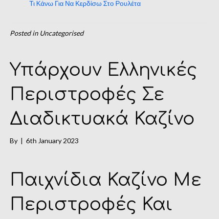
Τι Κάνω Για Να Κερδίσω Στο Ρουλέτα
Posted in Uncategorised
Υπάρχουν Ελληνικές
Περιστροφές Σε
Διαδικτυακά Καζίνο
By
|
6th January 2023
Παιχνίδια Καζίνο Με
Περιστροφές Και