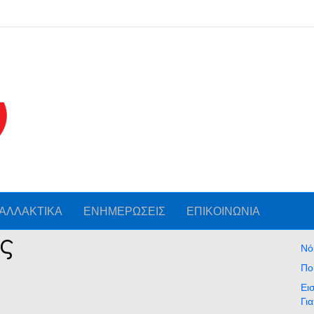
τροφές Καζίνο
 Κάνετε Με Την
ΑΛΛΑΚΤΙΚΑ
ΕΝΗΜΕΡΩΣΕΙΣ
ΕΠΙΚΟΙΝΩΝΙΑ
R
ς
Νό
Πο
Ει
Γι